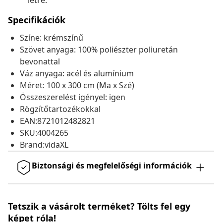
létre.
Specifikációk
Színe: krémszínű
Szövet anyaga: 100% poliészter poliuretán
bevonattal
Váz anyaga: acél és alumínium
Méret: 100 x 300 cm (Ma x Szé)
Összeszerelést igényel: igen
Rögzítőtartozékokkal
EAN:8721012482821
SKU:4004265
Brand:vidaXL
Biztonsági és megfelelőségi információk
Tetszik a vásárolt terméket? Tölts fel egy
képet róla!