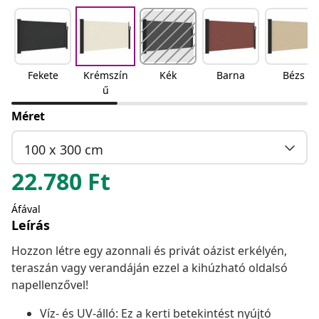
Fekete
Krémszín
Kék
Barna
Bézs
ű
Méret
100 x 300 cm
22.780
Ft
Áfával
Leírás
Hozzon létre egy azonnali és privát oázist erkélyén,
teraszán vagy verandáján ezzel a kihúzható oldalsó
napellenzővel!
Víz- és UV-álló: Ez a kerti betekintést nyújtó