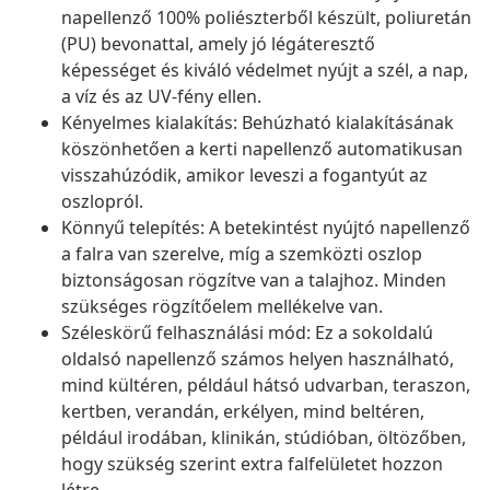
napellenző 100% poliészterből készült, poliuretán
(PU) bevonattal, amely jó légáteresztő
képességet és kiváló védelmet nyújt a szél, a nap,
a víz és az UV-fény ellen.
Kényelmes kialakítás: Behúzható kialakításának
köszönhetően a kerti napellenző automatikusan
visszahúzódik, amikor leveszi a fogantyút az
oszlopról.
Könnyű telepítés: A betekintést nyújtó napellenző
a falra van szerelve, míg a szemközti oszlop
biztonságosan rögzítve van a talajhoz. Minden
szükséges rögzítőelem mellékelve van.
Széleskörű felhasználási mód: Ez a sokoldalú
oldalsó napellenző számos helyen használható,
mind kültéren, például hátsó udvarban, teraszon,
kertben, verandán, erkélyen, mind beltéren,
például irodában, klinikán, stúdióban, öltözőben,
hogy szükség szerint extra falfelületet hozzon