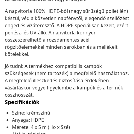
A napvitorla 100% HDPE-ből (nagy sűrűségű polietilén)
készül, véd a közvetlen napfénytől, elegendő szellőzést
enged és vízáteresztő. A HDPE speciálisan kezelt, ezért
penész- és UV-álló. A napvitorla könnyen
összeszerelhető a rozsdamentes acél
rögzítőelemekkel minden sarokban és a mellékelt
kötelekkel.
Jó tudni: A termékhez kompatibilis kampók
szükségesek (nem tartozék) a megfelelő használathoz.
A megfelelő illeszkedés biztosítása érdekében
vásárláskor vegye figyelembe a kampók és a termék
összhosszát.
Specifikációk
Színe: krémszínű
Anyaga: HDPE
Mérete: 4 x 5 m (Ho x Szé)