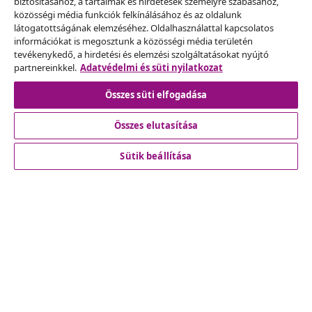
biztosításához, a tartalmak és hirdetések személyre szabásához,
Szerződéstől való elállás
közösségi média funkciók felkínálásához és az oldalunk
Küldj be egy rendelés lemondására vonatkozó
látogatottságának elemzéséhez. Oldalhasználattal kapcsolatos
információkat is megosztunk a közösségi média területén
kérelmet.
tevékenykedő, a hirdetési és elemzési szolgáltatásokat nyújtó
partnereinkkel.
Adatvédelmi és süti nyilatkozat
Szerződéstől való elállás
Összes süti elfogadása
Összes elutasítása
Ügyfélszolgálat
Sütik beállítása
Üzlet
vidaXL
Fedezz fel többet