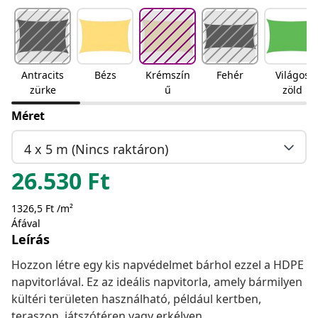
Antracits
Bézs
Krémszín
Fehér
Világos
zürke
ű
zöld
Méret
4 x 5 m (Nincs raktáron)
26.530
Ft
1326,5 Ft /m²
Áfával
Leírás
Hozzon létre egy kis napvédelmet bárhol ezzel a HDPE
napvitorlával. Ez az ideális napvitorla, amely bármilyen
kültéri területen használható, például kertben,
teraszon, játszótéren vagy erkélyen.