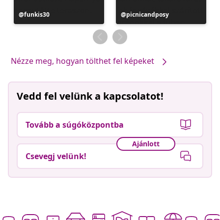
Bejegyzés
funkis30
Bejegyzés
picnicandposy
közzétevője
közzétevője
Nézze meg, hogyan tölthet fel képeket
Vedd fel velünk a kapcsolatot!
Tovább a súgóközpontba
Ajánlott
Csevegj velünk!