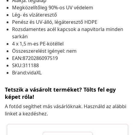
Alakja: téglalap
Megközelítőleg 90%-os UV védelem
Lég- és vízáteresztő
Penész és UV-álló, légáteresztő HDPE
Rozsdamentes acél kapcsok a napvitorla minden
sarkán
4 x 1,5 m-es PE-kötéllel
Összeszerelést igényel: nem
EAN:8720286097519
SKU:311188
Brand:vidaXL
Tetszik a vásárolt terméket? Tölts fel egy
képet róla!
A fotód segíthet más vásárlóknak. Használd az alábbi
linket a kezdéshez.