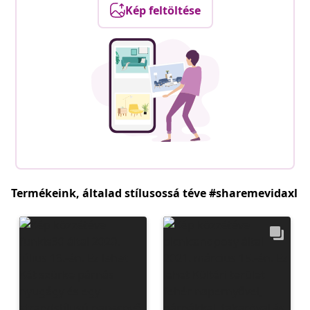
Kép feltöltése
Termékeink, általad stílusossá téve #sharemevidaxl