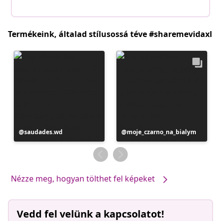
Termékeink, általad stílusossá téve #sharemevidaxl
Bejegyzés
saudades.wd
Bejegyzés
moje_czarno_na_bialym
közzétevője
közzétevője
Nézze meg, hogyan tölthet fel képeket
Vedd fel velünk a kapcsolatot!