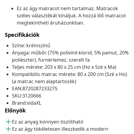
Ez az ágy matracot nem tartalmaz. Matracok
széles választékát kínáljuk. A hozzá illő matracot
megtekintheti áruházunkban.
Specifikációk
Színe: krémszínű
Anyaga: műbőr (75% polivinil-klorid, 5% pamut, 20%
poliészter), furnérlemez, szerelt fa
Teljes mérete: 203 x 80 x 25 cm (Ho x Szé x Ma)
Kompatibilis matrac mérete: 80 x 200 cm (Szé x Ho)
(a matrac nem alaptartozék)
EAN:8720287233275
SKU:3120666
Brand:vidaXL
Előnyök
Ez az anyag könnyen tisztítható
Ez az ágy tökéletesen illeszkedik a modern