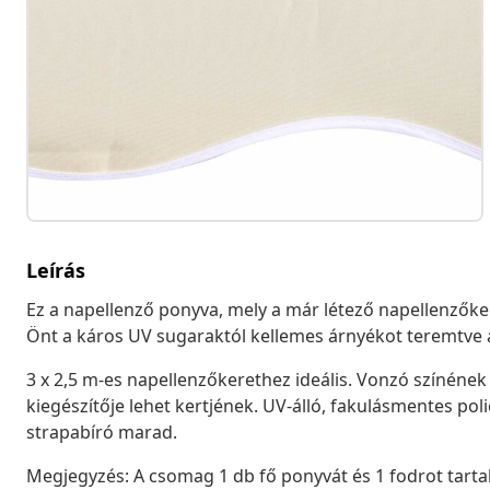
Leírás
Ez a napellenző ponyva, mely a már létező napellenzőke
Önt a káros UV sugaraktól kellemes árnyékot teremtve a
3 x 2,5 m-es napellenzőkerethez ideális. Vonzó színéne
kiegészítője lehet kertjének. UV-álló, fakulásmentes pol
strapabíró marad.
Megjegyzés: A csomag 1 db fő ponyvát és 1 fodrot tarta