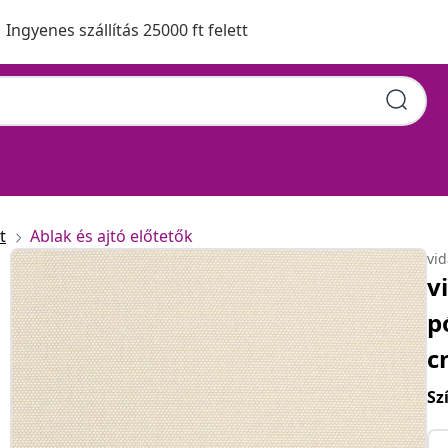
Ingyenes szállítás 25000 ft felett
t
Ablak és ajtó előtetők
vi
v
p
c
Sz