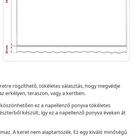
retre rögzíthető, tökéletes választás, hogy megvédje
z erkélyen, teraszon, vagy a kertben.
k köszönhetően ez a napellenző ponyva tökéletes
iészterből készült, így ez a napellenző ponyva éveken át
lmaz. A keret nem alaptartozék. Ez egy kiváló minőségű