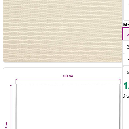
Mé
1
Áfá