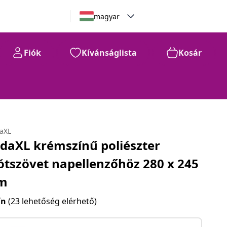
magyar
Fiók
Kívánságlista
Kosár
daXL
idaXL krémszínű poliészter
ótszövet napellenzőhöz 280 x 245
m
ín
(23 lehetőség elérhető)