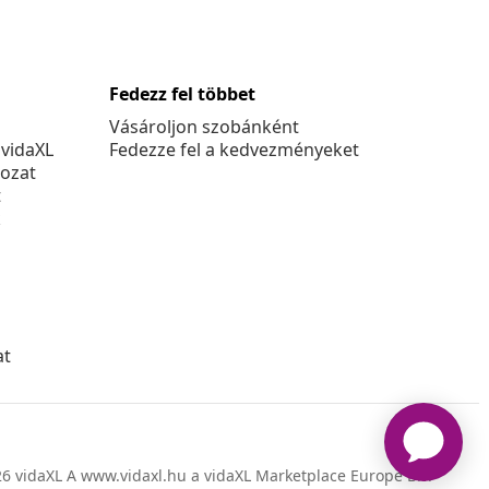
Fedezz fel többet
Vásároljon szobánként
 vidaXL
Fedezze fel a kedvezményeket
kozat
t
k
at
6 vidaXL A www.vidaxl.hu a vidaXL Marketplace Europe B.V.