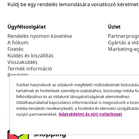
Küldj be egy rendelés lemondására vonatkozó kérelmet
Ügyfélszolgálat
Üzlet
Rendelés nyomon követése
Partnerprog
A fiókom
Gyártás a vi
Fizetés
Marketing-e
Küldés és kiszállítás
Visszaküldés
Termék információ
Rendelés
Sütiket használunk az oldalunk megfelelő működésének biztosítás
tartalmak és hirdetések személyre szabásához, közösségi média f
felkínálásához és az oldalunk látogatottságának elemzéséhez.
Oldalhasználattal kapcsolatos információkat is megosztunk a közö
média területén tevékenykedő, a hirdetési és elemzési szolgáltatá
nyújtó partnereinkkel.
Adatvédelmi és süti nyilatkozat