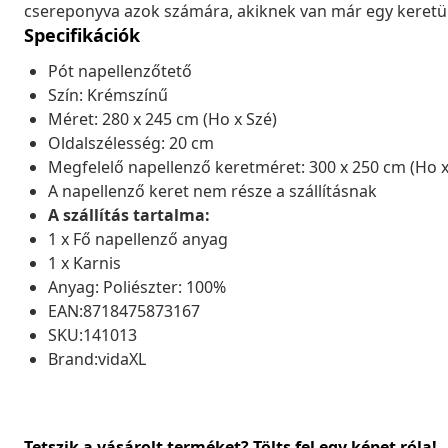
csereponyva azok számára, akiknek van már egy keretü
Specifikációk
Pót napellenzőtető
Szín: Krémszínű
Méret: 280 x 245 cm (Ho x Szé)
Oldalszélesség: 20 cm
Megfelelő napellenző keretméret: 300 x 250 cm (Ho x
A napellenző keret nem része a szállításnak
A szállítás tartalma:
1 x Fő napellenző anyag
1 x Karnis
Anyag: Poliészter: 100%
EAN:8718475873167
SKU:141013
Brand:vidaXL
Tetszik a vásárolt terméket? Tölts fel egy képet róla!