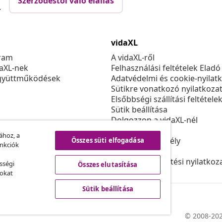
Szerződéstől való elállás
.
vidaXL
ram
A vidaXL-ről
daXL-nek
Felhasználási feltételek Eladó
gyüttműködések
Adatvédelmi és cookie-nyilat
Sütikre vonatkozó nyilatkoza
Elsőbbségi szállítási feltétele
Sütik beállítása
Dolgozzon a vidaXL-nél
Biztonsági
ához, a
EU felelős személy
Összes süti elfogadása
unkciók
Politikával EPR
Akadálymentesítési nyilatkoz
sségi
Összes elutasítása
sokat
Sütik beállítása
© 2008-202