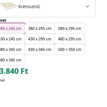
Krémszínű
ret
280 x 245 cm
380 x 295 cm
580 x 295 cm
330 x 245 cm
430 x 295 cm
480 x 295 cm
380 x 345 cm
430 x 345 cm
500 × 350 cm
580 x 345 cm
3.840
Ft
val