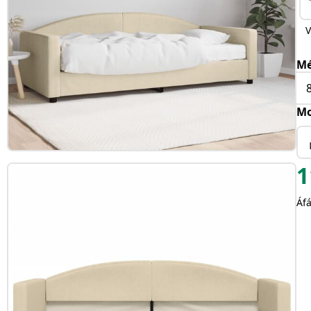
V
Mé
Mo
1
Áfá