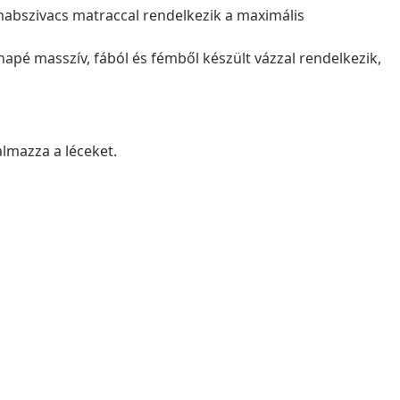
habszivacs matraccal rendelkezik a maximális
napé masszív, fából és fémből készült vázzal rendelkezik,
almazza a léceket.