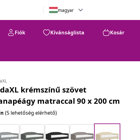
magyar
Fiók
Kívánságlista
Kosár
daXL
idaXL krémszínű szövet
anapéágy matraccal 90 x 200 cm
ín
(5 lehetőség elérhető)