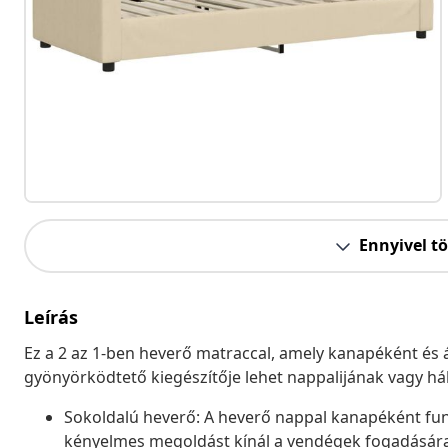
Ennyivel t
Leírás
Ez a 2 az 1-ben heverő matraccal, amely kanapéként és á
gyönyörködtető kiegészítője lehet nappalijának vagy há
Sokoldalú heverő: A heverő nappal kanapéként funk
kényelmes megoldást kínál a vendégek fogadására 