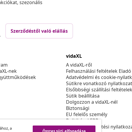
akciókat, szezonális
Szerződéstől való elállás
.
vidaXL
ram
A vidaXL-ről
daXL-nek
Felhasználási feltételek Eladó
gyüttműködések
Adatvédelmi és cookie-nyilat
Sütikre vonatkozó nyilatkoza
Elsőbbségi szállítási feltétele
Sütik beállítása
Dolgozzon a vidaXL-nél
Biztonsági
EU felelős személy
Politikával EPR
Akadálymentesítési nyilatkoz
ához, a
Összes süti elfogadása