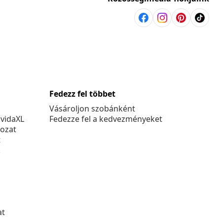
Fedezz fel többet
Vásároljon szobánként
 vidaXL
Fedezze fel a kedvezményeket
kozat
t
k
at