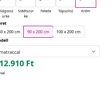
ilágossz
Sötétszür
Fekete
Tópszínű
Krém
ürke
ke
ret
80 x 200 cm
90 x 200 cm
100 x 200 cm
dell
matraccal
12.910
Ft
val