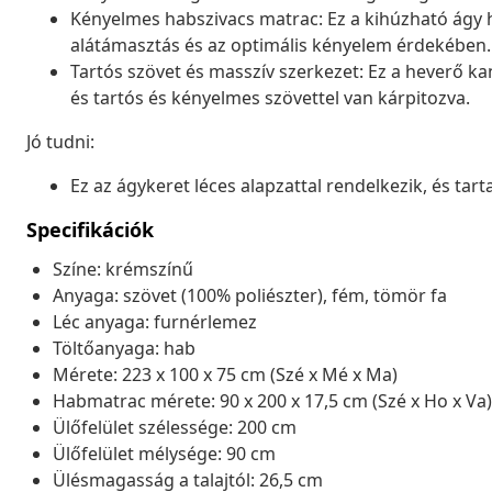
Kényelmes habszivacs matrac: Ez a kihúzható ágy 
alátámasztás és az optimális kényelem érdekében.
Tartós szövet és masszív szerkezet: Ez a heverő ka
és tartós és kényelmes szövettel van kárpitozva.
Jó tudni:
Ez az ágykeret léces alapzattal rendelkezik, és tart
Specifikációk
Színe: krémszínű
Anyaga: szövet (100% poliészter), fém, tömör fa
Léc anyaga: furnérlemez
Töltőanyaga: hab
Mérete: 223 x 100 x 75 cm (Szé x Mé x Ma)
Habmatrac mérete: 90 x 200 x 17,5 cm (Szé x Ho x Va)
Ülőfelület szélessége: 200 cm
Ülőfelület mélysége: 90 cm
Ülésmagasság a talajtól: 26,5 cm