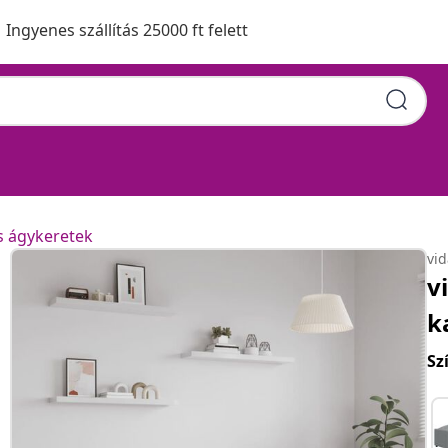
Ingyenes szállítás 25000 ft felett
s ágykeretek
vi
v
k
Sz