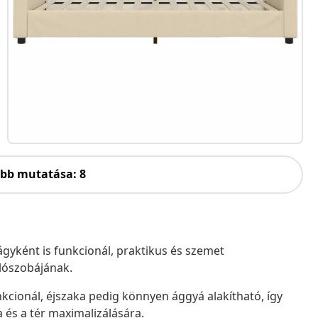
öbb mutatása: 8
gyként is funkcionál, praktikus és szemet
lószobájának.
cionál, éjszaka pedig könnyen ággyá alakítható, így
és a tér maximalizálására.