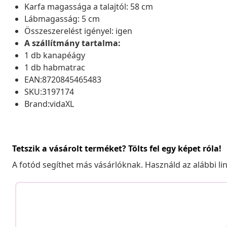
Karfa magassága a talajtól: 58 cm
Lábmagasság: 5 cm
Összeszerelést igényel: igen
A szállítmány tartalma:
1 db kanapéágy
1 db habmatrac
EAN:8720845465483
SKU:3197174
Brand:vidaXL
Tetszik a vásárolt terméket? Tölts fel egy képet róla!
A fotód segíthet más vásárlóknak. Használd az alábbi li