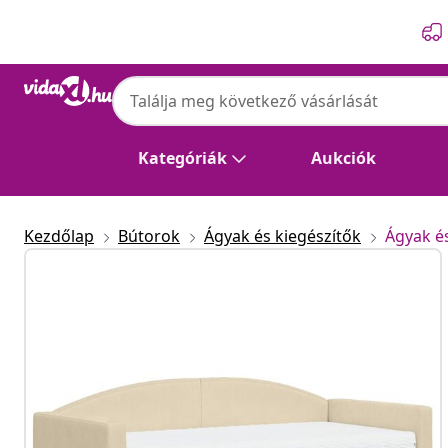
Előző
Következő
Kategóriák
Aukciók
Kezdőlap
Bútorok
Ágyak és kiegészítők
Ágyak é