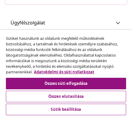
Ügyfélszolgálat
Sütiket használunk az oldalunk megfelelő működésének
Üzlet
biztosításához, a tartalmak és hirdetések személyre szabásához,
közösségi média funkciók felkínálásához és az oldalunk
látogatottságának elemzéséhez. Oldalhasználattal kapcsolatos
vidaXL
információkat is megosztunk a közösségi média területén
tevékenykedő, a hirdetési és elemzési szolgáltatásokat nyújtó
partnereinkkel.
Adatvédelmi és süti nyilatkozat
Fedezz fel többet
Összes süti elfogadása
Összes elutasítása
Sütik beállítása
© 2008-2026 vidaXL A www.vidaxl.hu a vidaXL Marketplace
Europe B.V. Weboldala