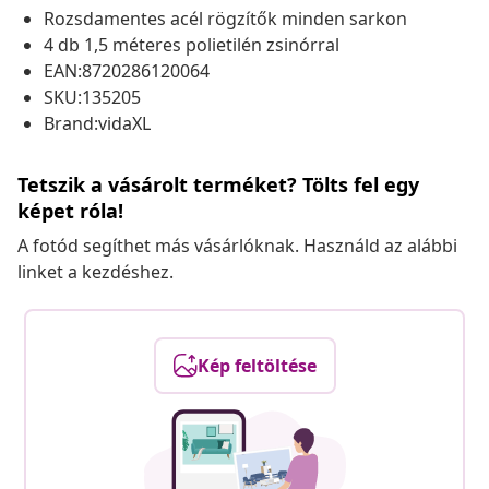
Rozsdamentes acél rögzítők minden sarkon
4 db 1,5 méteres polietilén zsinórral
EAN:8720286120064
SKU:135205
Brand:vidaXL
Tetszik a vásárolt terméket? Tölts fel egy
képet róla!
A fotód segíthet más vásárlóknak. Használd az alábbi
linket a kezdéshez.
Kép feltöltése