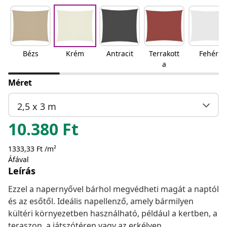
Bézs
Krém
Antracit
Terrakott
Fehér
a
Méret
2,5 x 3 m
10.380
Ft
1333,33 Ft /m²
Áfával
Leírás
Ezzel a napernyővel bárhol megvédheti magát a naptól
és az esőtől. Ideális napellenző, amely bármilyen
kültéri környezetben használható, például a kertben, a
teraszon, a játszótéren vagy az erkélyen.