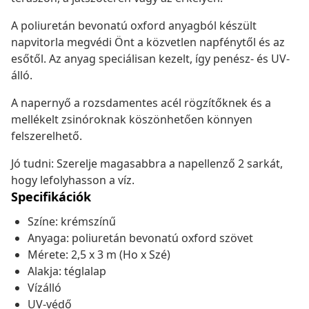
A poliuretán bevonatú oxford anyagból készült
napvitorla megvédi Önt a közvetlen napfénytől és az
esőtől. Az anyag speciálisan kezelt, így penész- és UV-
álló.
A napernyő a rozsdamentes acél rögzítőknek és a
mellékelt zsinóroknak köszönhetően könnyen
felszerelhető.
Jó tudni: Szerelje magasabbra a napellenző 2 sarkát,
hogy lefolyhasson a víz.
Specifikációk
Színe: krémszínű
Anyaga: poliuretán bevonatú oxford szövet
Mérete: 2,5 x 3 m (Ho x Szé)
Alakja: téglalap
Vízálló
UV-védő