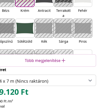
Bézs
Krém
Antracit
Terrakott
Fehér
a
Tópszínű
Sötétzöld
Kék
Sárga
Piros
Több megjelenítése
ret
arancss
Fekete
Barna
Világossz
Homokszí
árga
ürke
n
4 x 7 m (Nincs raktáron)
9.120
Ft
0 Ft /m²
narancss
Sárga és
Kék és
Világossz
val