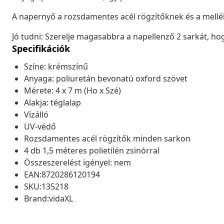
A napernyő a rozsdamentes acél rögzítőknek és a mellé
Jó tudni: Szerelje magasabbra a napellenző 2 sarkát, hog
Specifikációk
Színe: krémszínű
Anyaga: poliuretán bevonatú oxford szövet
Mérete: 4 x 7 m (Ho x Szé)
Alakja: téglalap
Vízálló
UV-védő
Rozsdamentes acél rögzítők minden sarkon
4 db 1,5 méteres polietilén zsinórral
Összeszerelést igényel: nem
EAN:8720286120194
SKU:135218
Brand:vidaXL