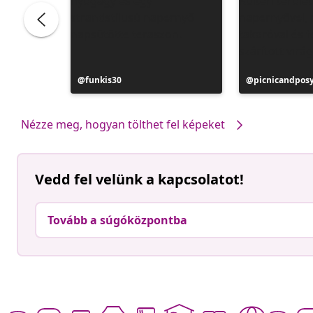
Bejegyzés
funkis30
Bejegyzés
picnicandpos
közzétevője
közzétevője
Nézze meg, hogyan tölthet fel képeket
Vedd fel velünk a kapcsolatot!
Tovább a súgóközpontba