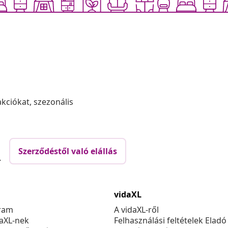
akciókat, szezonális
Szerződéstől való elállás
.
vidaXL
ram
A vidaXL-ről
daXL-nek
Felhasználási feltételek Eladó