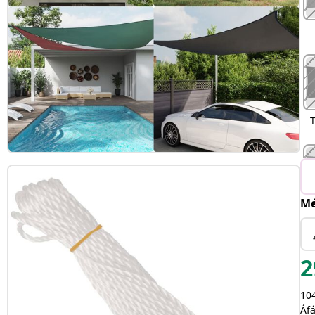
Mé
N
2
104
Áfá