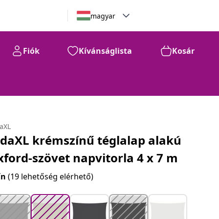
magyar
Fiók
Kívánságlista
Kosár
29.120
Ft
daXL
idaXL krémszínű téglalap alakú
xford-szövet napvitorla 4 x 7 m
ín
(19 lehetőség elérhető)