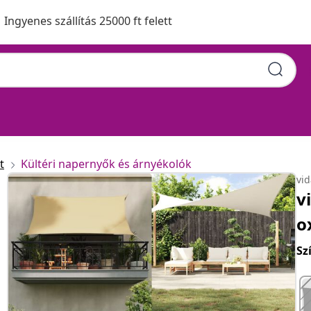
Ingyenes szállítás 25000 ft felett
övet napvitorla 4 x 7 m
t
Kültéri napernyők és árnyékolók
vi
v
o
Sz