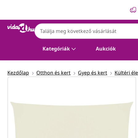
Előző
Következő
vidaXL
vidaXL krémszínű téglalap alakú oxford-sz
Kategóriák
Aukciók
Kezdőlap
Otthon és kert
Gyep és kert
Kültéri éle