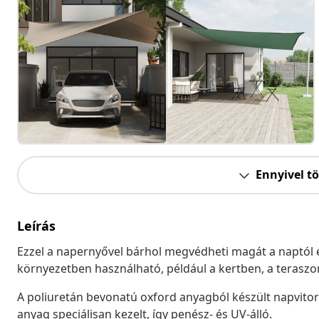
Ennyivel t
Leírás
Ezzel a napernyővel bárhol megvédheti magát a naptól és
környezetben használható, például a kertben, a teraszon
A poliuretán bevonatú oxford anyagból készült napvitor
anyag speciálisan kezelt, így penész- és UV-álló.