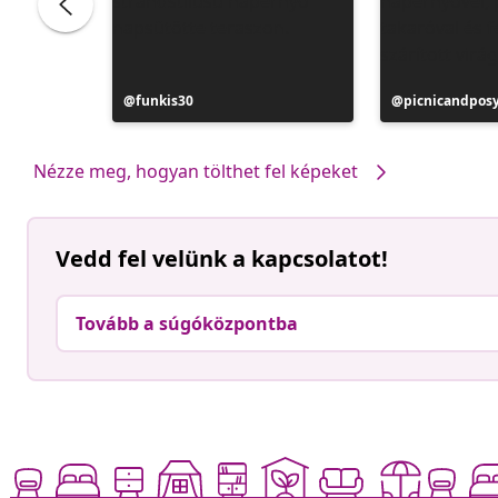
Bejegyzés
funkis30
Bejegyzés
picnicandpos
közzétevője
közzétevője
Nézze meg, hogyan tölthet fel képeket
Vedd fel velünk a kapcsolatot!
Tovább a súgóközpontba