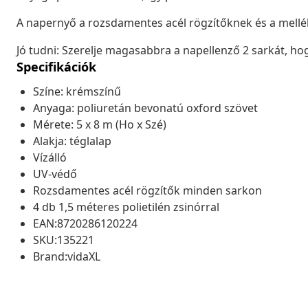
A napernyő a rozsdamentes acél rögzítőknek és a mellé
Jó tudni: Szerelje magasabbra a napellenző 2 sarkát, hog
Specifikációk
Színe: krémszínű
Anyaga: poliuretán bevonatú oxford szövet
Mérete: 5 x 8 m (Ho x Szé)
Alakja: téglalap
Vízálló
UV-védő
Rozsdamentes acél rögzítők minden sarkon
4 db 1,5 méteres polietilén zsinórral
EAN:8720286120224
SKU:135221
Brand:vidaXL