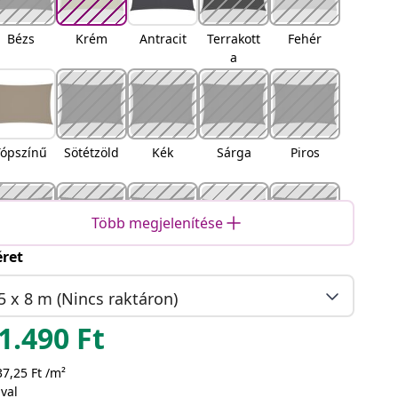
Bézs
Krém
Antracit
Terrakott
Fehér
a
Tópszínű
Sötétzöld
Kék
Sárga
Piros
Több megjelenítése
ret
arancss
Fekete
Barna
Világossz
Homokszí
árga
ürke
n
5 x 8 m (Nincs raktáron)
1.490
Ft
7,25 Ft /m²
narancss
Sárga és
Kék és
Világossz
val