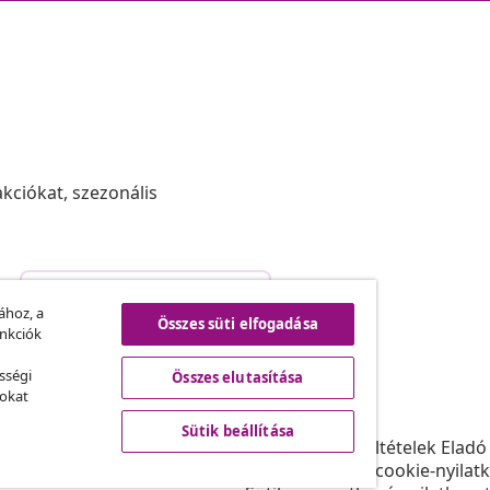
akciókat, szezonális
Szerződéstől való elállás
.
ához, a
Összes süti elfogadása
unkciók
sségi
Összes elutasítása
vidaXL
sokat
ram
A vidaXL-ről
Sütik beállítása
daXL-nek
Felhasználási feltételek Eladó
gyüttműködések
Adatvédelmi és cookie-nyilat