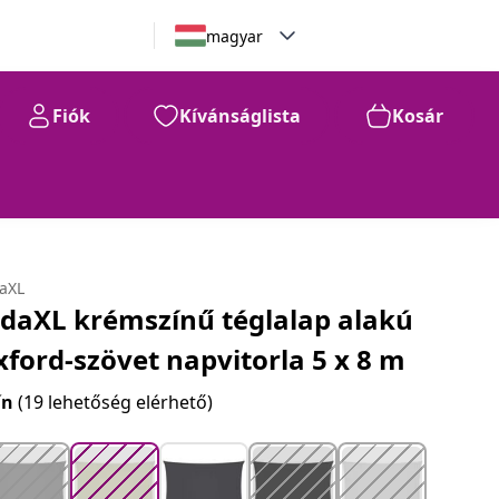
magyar
Fiók
Kívánságlista
Kosár
41.490
Ft
daXL
idaXL krémszínű téglalap alakú
xford-szövet napvitorla 5 x 8 m
ín
(19 lehetőség elérhető)