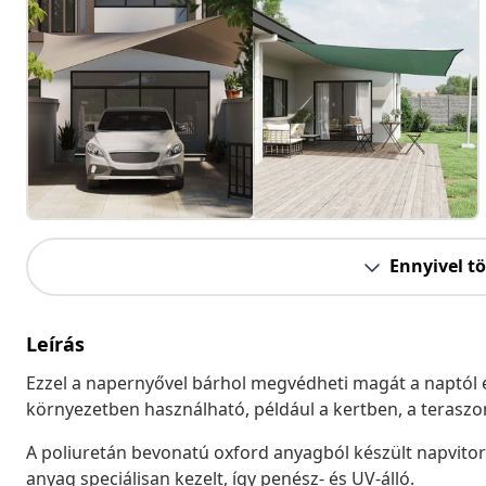
Ennyivel t
Leírás
Ezzel a napernyővel bárhol megvédheti magát a naptól és
környezetben használható, például a kertben, a teraszon
A poliuretán bevonatú oxford anyagból készült napvitor
anyag speciálisan kezelt, így penész- és UV-álló.