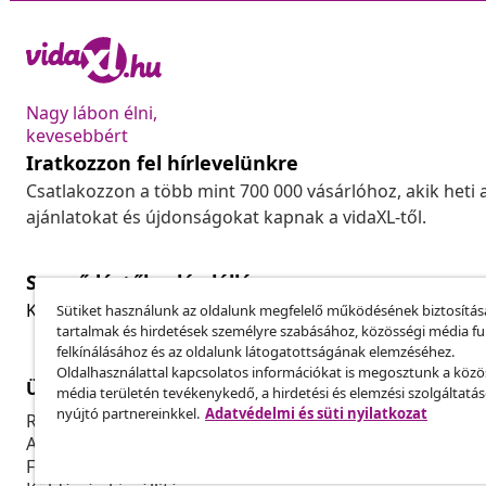
Nagy lábon élni,
kevesebbért
Iratkozzon fel hírlevelünkre
Csatlakozzon a több mint 700 000 vásárlóhoz, akik heti 
ajánlatokat és újdonságokat kapnak a vidaXL-től.
Szerződéstől való elállás
Küldj be egy rendelés lemondására vonatkozó kérelmet
Sütiket használunk az oldalunk megfelelő működésének biztosítás
tartalmak és hirdetések személyre szabásához, közösségi média f
felkínálásához és az oldalunk látogatottságának elemzéséhez.
Oldalhasználattal kapcsolatos információkat is megosztunk a közö
Ügyfélszolgálat
Üzlet
média területén tevékenykedő, a hirdetési és elemzési szolgáltatá
nyújtó partnereinkkel.
Adatvédelmi és süti nyilatkozat
Rendelés nyomon követése
Partnerprog
A fiókom
Gyártás a vi
Fizetés
Marketing-e