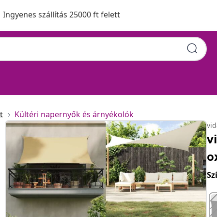
Ingyenes szállítás 25000 ft felett
övet napvitorla 5 x 8 m
t
Kültéri napernyők és árnyékolók
vi
v
o
Sz