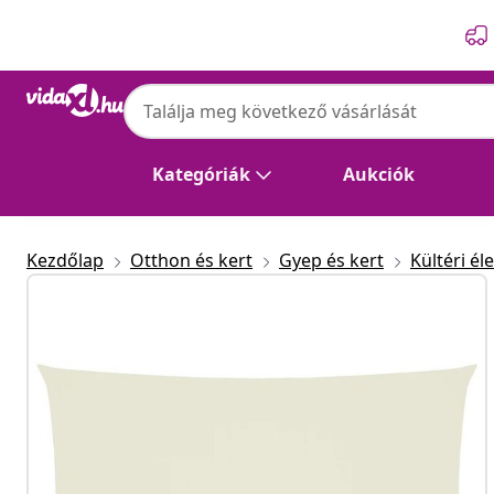
Előző
Következő
vidaXL
vidaXL krémszínű téglalap alakú oxford-sz
Kategóriák
Aukciók
Kezdőlap
Otthon és kert
Gyep és kert
Kültéri éle