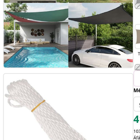
Mé
N
4
103
Áfá