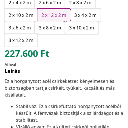
2 x 4 x 2 m
2 x 6 x 2 m
2 x 8 x 2 m
2 x 10 x 2 m
2 x 12 x 2 m
3 x 4 x 2 m
3 x 6 x 2 m
3 x 8 x 2 m
3 x 10 x 2 m
3 x 12 x 2 m
227.600
Ft
Áfával
Leírás
Ez a horganyzott acél csirkeketrec kényelmesen és
biztonságban tartja csirkéit, tyúkait, kacsáit és más
kisállatait.
Stabil váz: Ez a csirkefuttató horganyzott acélból
készült. A fémvázak biztosítják a szilárdságot és a
stabilitást.
Vízálló anyag: Ez a kültéri csirkeól polietilén