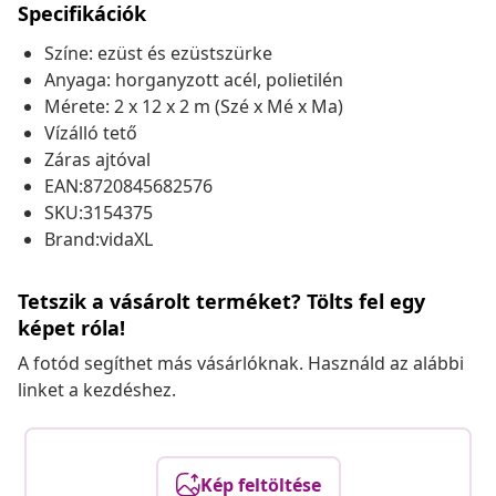
Specifikációk
Színe: ezüst és ezüstszürke
Anyaga: horganyzott acél, polietilén
Mérete: 2 x 12 x 2 m (Szé x Mé x Ma)
Vízálló tető
Záras ajtóval
EAN:8720845682576
SKU:3154375
Brand:vidaXL
Tetszik a vásárolt terméket? Tölts fel egy
képet róla!
A fotód segíthet más vásárlóknak. Használd az alábbi
linket a kezdéshez.
Kép feltöltése