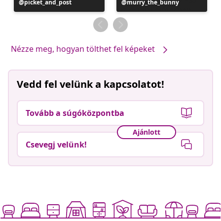
Bejegyzés
picket_and_post
Bejegyzés
murry_the_bunny
közzétevője
közzétevője
Nézze meg, hogyan tölthet fel képeket
Vedd fel velünk a kapcsolatot!
Tovább a súgóközpontba
Ajánlott
Csevegj velünk!