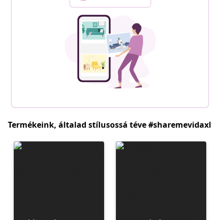
Termékeink, általad stílusossá téve #sharemevidaxl