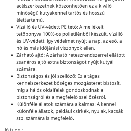
acélszerkezetnek köszönhetően ez a kiváló
minőségű kutyakennel tartós és hosszú
élettartamú.
Vízálló és UV-védett PE tető: A mellékelt
tetőponyva 100%-os polietilénből készült, vízálló
és UV-védett, így védelmet nyújt a nap, az eső, a
hó és más időjárási viszonyok ellen.
Zárható ajtó: A zárható reteszrendszerrel ellátott
zsanéros ajtó extra biztonságot nyújt kutyái
számára.
Biztonságos és jól szellőző: Ez a tágas
kennelszerkezet bőséges mozgásteret biztosít,
míg a hálós oldalfalak gondoskodnak a
biztonságról és a megfelelő szellőzésről.
Különféle állatok számára alkalmas: A kennel
különféle állatok, például csirkék, nyulak, kacsák
stb. számára is megfelelő.
Jó tudni: