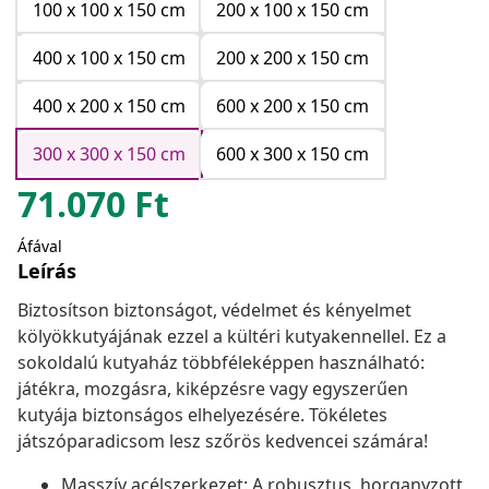
100 x 100 x 150 cm
200 x 100 x 150 cm
400 x 100 x 150 cm
200 x 200 x 150 cm
400 x 200 x 150 cm
600 x 200 x 150 cm
300 x 300 x 150 cm
600 x 300 x 150 cm
71.070
Ft
Áfával
Leírás
Biztosítson biztonságot, védelmet és kényelmet
kölyökkutyájának ezzel a kültéri kutyakennellel. Ez a
sokoldalú kutyaház többféleképpen használható:
játékra, mozgásra, kiképzésre vagy egyszerűen
kutyája biztonságos elhelyezésére. Tökéletes
játszóparadicsom lesz szőrös kedvencei számára!
Masszív acélszerkezet: A robusztus, horganyzott