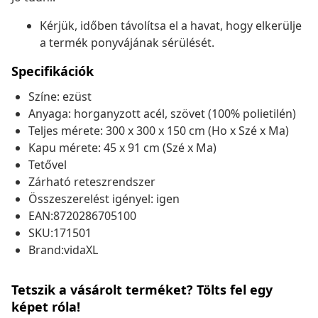
Kérjük, időben távolítsa el a havat, hogy elkerülje
a termék ponyvájának sérülését.
Specifikációk
Színe: ezüst
Anyaga: horganyzott acél, szövet (100% polietilén)
Teljes mérete: 300 x 300 x 150 cm (Ho x Szé x Ma)
Kapu mérete: 45 x 91 cm (Szé x Ma)
Tetővel
Zárható reteszrendszer
Összeszerelést igényel: igen
EAN:8720286705100
SKU:171501
Brand:vidaXL
Tetszik a vásárolt terméket? Tölts fel egy
képet róla!