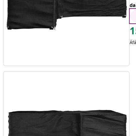
da
1
Áfá