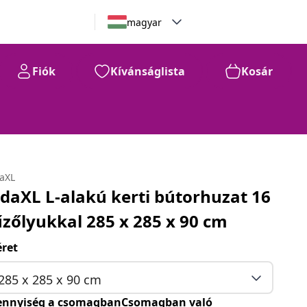
magyar
Fiók
Kívánságlista
Kosár
daXL
idaXL L-alakú kerti bútorhuzat 16
űzőlyukkal 285 x 285 x 90 cm
ret
285 x 285 x 90 cm
nnyiség a csomagbanCsomagban való