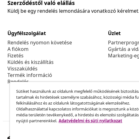
Szerződéstől való elállás
Küldj be egy rendelés lemondására vonatkozó kérelmet
Ügyfélszolgálat
Üzlet
Rendelés nyomon követése
Partnerprog
A fiókom
Gyártás a vi
Fizetés
Marketing-e
Küldés és kiszállítás
Visszaküldés
Termék információ
Rendelés
Sütiket használunk az oldalunk megfelelő működésének biztosítás
tartalmak és hirdetések személyre szabásához, közösségi média f
felkínálásához és az oldalunk látogatottságának elemzéséhez.
Oldalhasználattal kapcsolatos információkat is megosztunk a közö
média területén tevékenykedő, a hirdetési és elemzési szolgáltatá
nyújtó partnereinkkel.
Adatvédelmi és süti nyilatkozat