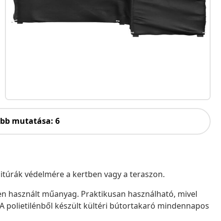
öbb mutatása: 6
rnitúrák védelmére a kertben vagy a teraszon.
rben használt műanyag. Praktikusan használható, mivel
A polietilénből készült kültéri bútortakaró mindennapos