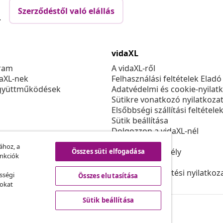
Szerződéstől való elállás
.
vidaXL
ram
A vidaXL-ről
daXL-nek
Felhasználási feltételek Eladó
gyüttműködések
Adatvédelmi és cookie-nyilat
Sütikre vonatkozó nyilatkoza
Elsőbbségi szállítási feltétele
Sütik beállítása
Dolgozzon a vidaXL-nél
Biztonsági
ához, a
EU felelős személy
Összes süti elfogadása
unkciók
Politikával EPR
Akadálymentesítési nyilatkoz
sségi
Összes elutasítása
sokat
Sütik beállítása