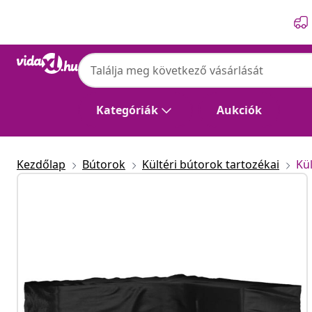
Előző
Következő
Kategóriák
Aukciók
Kezdőlap
Bútorok
Kültéri bútorok tartozékai
Kü