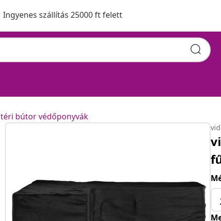
Ingyenes szállítás 25000 ft felett
ltéri bútor védőponyvák
vi
v
f
Mé
Me