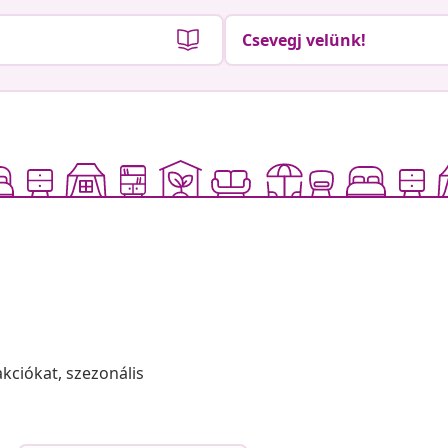
Csevegj velünk!
akciókat, szezonális