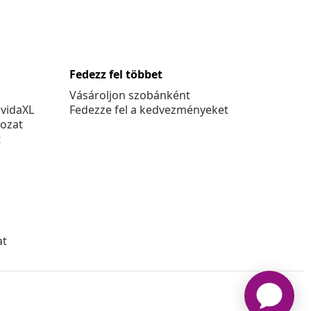
Fedezz fel többet
Vásároljon szobánként
 vidaXL
Fedezze fel a kedvezményeket
kozat
t
k
at