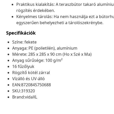
Praktikus kialakítás: A teraszbútor takaró alumíni
rögzítés érdekében.
Kényelmes tárolás: Ha nem használja ezt a bútorhu
egyszerűen behelyezheti a tárolószekrénybe.
Specifikációk
Színe: fekete
Anyaga: PE (polietilén), alumínium
Mérete: 285 x 285 x 90 cm (Ho x Szé x Ma)
Anyag sűrűsége: 100 g/m²
16 fűzőlyuk
Rögzítő kötél zárral
Vízálló és UV-álló
EAN:8720845750688
SKU:319320
Brand:vidaXL