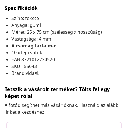
Specifikációk
Színe: fekete
Anyaga: gumi
Méret: 25 x 75 cm (szélesség x hosszúság)
Vastagsága: 4 mm
A csomag tartalma:
10 x lépcsőfok
EAN:8721012224520
SKU:155643
Brand:vidaXL
Tetszik a vásárolt terméket? Tölts fel egy
képet róla!
A fotód segíthet más vásárlóknak. Használd az alábbi
linket a kezdéshez.