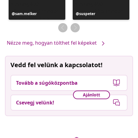
Bejegyzés
sam.melker
Bejegyzés
suspeter
közzétevője
közzétevője
Nézze meg, hogyan tölthet fel képeket
Vedd fel velünk a kapcsolatot!
Tovább a súgóközpontba
Ajánlott
Csevegj velünk!