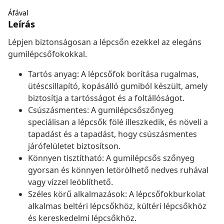
Áfával
Leírás
Lépjen biztonságosan a lépcsőn ezekkel az elegáns
gumilépcsőfokokkal.
Tartós anyag: A lépcsőfok borítása rugalmas,
ütéscsillapító, kopásálló gumiból készült, amely
biztosítja a tartósságot és a foltállóságot.
Csúszásmentes: A gumilépcsőszőnyeg
speciálisan a lépcsők fölé illeszkedik, és növeli a
tapadást és a tapadást, hogy csúszásmentes
járófelületet biztosítson.
Könnyen tisztítható: A gumilépcsős szőnyeg
gyorsan és könnyen letörölhető nedves ruhával
vagy vízzel leöblíthető.
Széles körű alkalmazások: A lépcsőfokburkolat
alkalmas beltéri lépcsőkhöz, kültéri lépcsőkhöz
és kereskedelmi lépcsőkhöz.