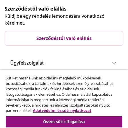
Szerződéstől való elállás
Küldj be egy rendelés lemondására vonatkozó
kérelmet.
Szerződéstől való elállás
Ügyfélszolgálat
Sütiket használunk az oldalunk megfelelő működésének
Üzlet
biztosításához, a tartalmak és hirdetések személyre szabásához,
közösségi média funkciók felkínálásához és az oldalunk
látogatottságának elemzéséhez. Oldalhasználattal kapcsolatos
vidaXL
információkat is megosztunk a közösségi média területén
tevékenykedő, a hirdetési és elemzési szolgáltatásokat nyújtó
partnereinkkel.
Adatvédelmi és süti nyilatkozat
Fedezz fel többet
Összes süti elfogadása