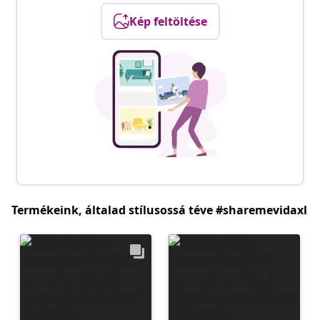
Kép feltöltése
Termékeink, általad stílusossá téve #sharemevidaxl