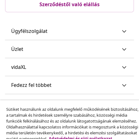
Szerződéstől való elállás
Ügyfélszolgálat
Üzlet
vidaXL
Fedezz fel többet
Sütiket használunk az oldalunk megfelelő működésének biztosításához,
a tartalmak és hirdetések személyre szabásához, közösségi média
funkciók felkínálásához és az oldalunk látogatottságának elemzéséhez.
Oldalhasználattal kapcsolatos információkat is megosztunk a közösségi
média területén tevékenykedő, a hirdetési és elemzési szolgáltatásokat
© 2008-2026 vidaXL A www.vidaxl.hu a vidaXL Marketplace
nyújtó partnereinkkel.
Adatvédelmi és süti nyilatkozat