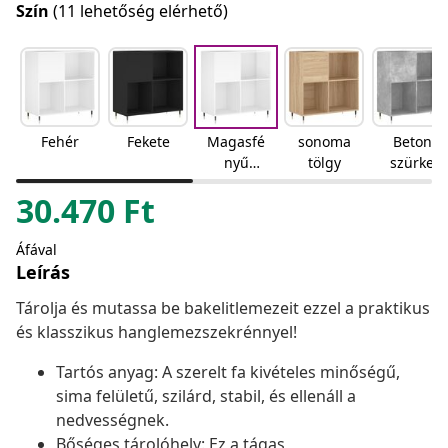
Szín
(11 lehetőség elérhető)
Fehér
Fekete
Magasfé
sonoma
Beton
nyű
tölgy
szürke
fehér
30.470
Ft
Áfával
Leírás
Tárolja és mutassa be bakelitlemezeit ezzel a praktikus
és klasszikus hanglemezszekrénnyel!
Tartós anyag: A szerelt fa kivételes minőségű,
sima felületű, szilárd, stabil, és ellenáll a
nedvességnek.
Bőséges tárolóhely: Ez a tágas