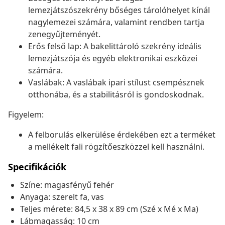
lemezjátszószekrény bőséges tárolóhelyet kínál
nagylemezei számára, valamint rendben tartja
zenegyűjteményét.
Erős felső lap: A bakelittároló szekrény ideális
lemezjátszója és egyéb elektronikai eszközei
számára.
Vaslábak: A vaslábak ipari stílust csempésznek
otthonába, és a stabilitásról is gondoskodnak.
Figyelem:
A felborulás elkerülése érdekében ezt a terméket
a mellékelt fali rögzítőeszközzel kell használni.
Specifikációk
Színe: magasfényű fehér
Anyaga: szerelt fa, vas
Teljes mérete: 84,5 x 38 x 89 cm (Szé x Mé x Ma)
Lábmagasság: 10 cm