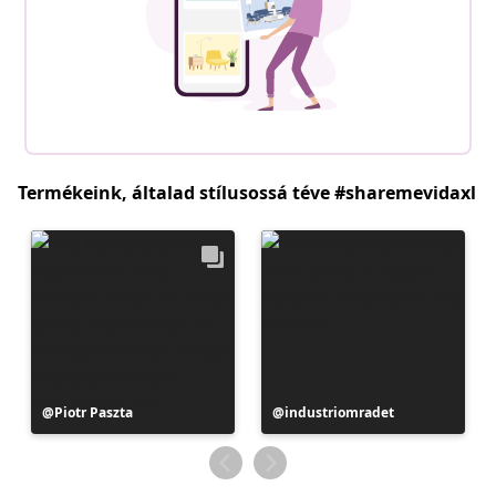
Termékeink, általad stílusossá téve #sharemevidaxl
Bejegyzés
Piotr Paszta
Bejegyzés
industriomradet
közzétevője
közzétevője