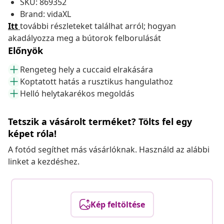
SKU: 869352
Brand: vidaXL
Itt
további részleteket találhat arról; hogyan
akadályozza meg a bútorok felborulását
Előnyök
Rengeteg hely a cuccaid elrakására
Koptatott hatás a rusztikus hangulathoz
Helló helytakarékos megoldás
Tetszik a vásárolt terméket? Tölts fel egy
képet róla!
A fotód segíthet más vásárlóknak. Használd az alábbi
linket a kezdéshez.
Kép feltöltése