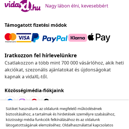
Nagy lábon élni, kevesebbért
Támogatott fizetési módok
Iratkozzon fel hírlevelünkre
Csatlakozzon a több mint 700 000 vásárlóhoz, akik heti
akciókat, szezonális ajánlatokat és újdonságokat
kapnak a vidaXL-től.
Közösségimédia-fiókjaink
Sütiket használunk az oldalunk megfelelő működésének
biztosításához, a tartalmak és hirdetések személyre szabásához,
Szerződéstől való elállás
közösségi média funkciók felkínálásához és az oldalunk
Küldj be egy rendelés lemondására vonatkozó
látogatottságának elemzéséhez. Oldalhasználattal kapcsolatos