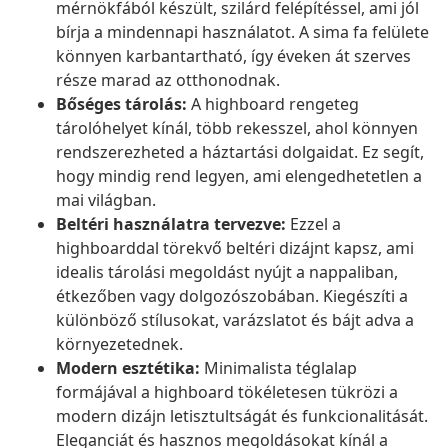
mérnökfából készült, szilárd felépítéssel, ami jól
bírja a mindennapi használatot. A sima fa felülete
könnyen karbantartható, így éveken át szerves
része marad az otthonodnak.
Bőséges tárolás:
A highboard rengeteg
tárolóhelyet kínál, több rekesszel, ahol könnyen
rendszerezheted a háztartási dolgaidat. Ez segít,
hogy mindig rend legyen, ami elengedhetetlen a
mai világban.
Beltéri használatra tervezve:
Ezzel a
highboarddal törekvő beltéri dizájnt kapsz, ami
idealis tárolási megoldást nyújt a nappaliban,
étkezőben vagy dolgozószobában. Kiegészíti a
különböző stílusokat, varázslatot és bájt adva a
környezetednek.
Modern esztétika:
Minimalista téglalap
formájával a highboard tökéletesen tükrözi a
modern dizájn letisztultságát és funkcionalitását.
Eleganciát és hasznos megoldásokat kínál a