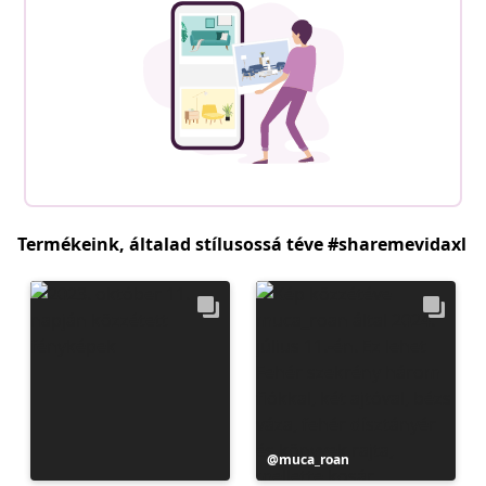
Termékeink, általad stílusossá téve #sharemevidaxl
Bejegyzés
muca_roan
közzétevője