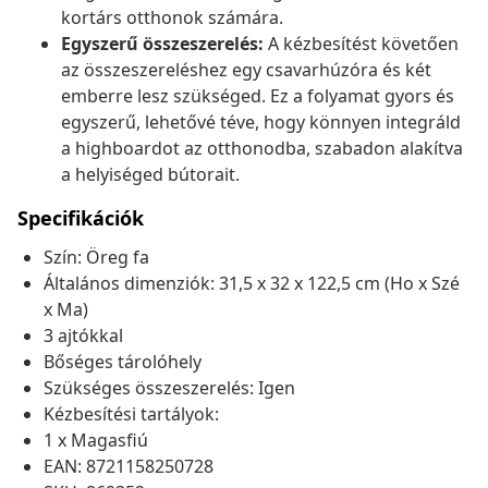
kortárs otthonok számára.
Egyszerű összeszerelés:
A kézbesítést követően
az összeszereléshez egy csavarhúzóra és két
emberre lesz szükséged. Ez a folyamat gyors és
egyszerű, lehetővé téve, hogy könnyen integráld
a highboardot az otthonodba, szabadon alakítva
a helyiséged bútorait.
Specifikációk
Szín: Öreg fa
Általános dimenziók: 31,5 x 32 x 122,5 cm (Ho x Szé
x Ma)
3 ajtókkal
Bőséges tárolóhely
Szükséges összeszerelés: Igen
Kézbesítési tartályok:
1 x Magasfiú
EAN: 8721158250728