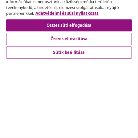
információkat is megosztunk a közösségi média területén
kérelmet.
tevékenykedő, a hirdetési és elemzési szolgáltatásokat nyújtó
partnereinkkel.
Adatvédelmi és süti nyilatkozat
Szerződéstől való elállás
Összes süti elfogadása
Összes elutasítása
Ügyfélszolgálat
Sütik beállítása
Üzlet
vidaXL
Fedezz fel többet