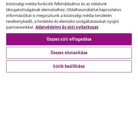
Szerződéstől való elállás
közösségi média funkciók felkínálásához és az oldalunk
Küldj be egy rendelés lemondására vonatkozó
látogatottságának elemzéséhez. Oldalhasználattal kapcsolatos
információkat is megosztunk a közösségi média területén
kérelmet.
tevékenykedő, a hirdetési és elemzési szolgáltatásokat nyújtó
partnereinkkel.
Adatvédelmi és süti nyilatkozat
Szerződéstől való elállás
Összes süti elfogadása
Összes elutasítása
Ügyfélszolgálat
Sütik beállítása
Üzlet
vidaXL
Fedezz fel többet