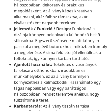
hálószobában, dekoratív és praktikus
megoldásként. Az állvány képes kreatívan
alkalmazni, akár falhoz támasztva, akár
elválasztóként nagyobb terekben.
Jellemzők / Funkció / Design:
Funkcionális
dizájnja könnyen beleolvad a különböző belső
stílusokba. Egyszerű szépsége miatt könnyen
passzol a meglévő bútorokhoz, miközben komoly
a megjelenése. A sima felületei jól ellenállnak a
foltoknak, így könnyen karban tartható.
Ajánlott használat:
Tökéletes olvasmányok
tárolására otthonokban, irodákban és
munkahelyeken, ez az állvány bármilyen
környezethez alkalmazkodik. Használható egy
tágas nappaliban vagy egy barátságos
hálószobában, rendet teremtve anélkül, hogy
túlzsúfolná a teret.
Karbantartás:
Az állvány tisztán tartása