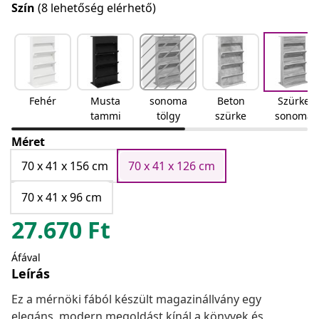
Szín
(8 lehetőség elérhető)
Fehér
Musta
sonoma
Beton
Szürke
tammi
tölgy
szürke
sonoma
Méret
70 x 41 x 156 cm
70 x 41 x 126 cm
70 x 41 x 96 cm
27.670
Ft
Áfával
Leírás
Ez a mérnöki fából készült magazinállvány egy
elegáns, modern megoldást kínál a könyvek és