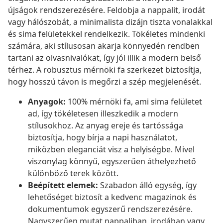
újságok rendszerezésére. Feldobja a nappalit, irodát
vagy hálószobát, a minimalista dizájn tiszta vonalakkal
és sima felületekkel rendelkezik. Tökéletes mindenki
számára, aki stílusosan akarja könnyedén rendben
tartani az olvasnivalókat, így jól illik a modern belső
térhez. A robusztus mérnöki fa szerkezet biztosítja,
hogy hosszú távon is megőrzi a szép megjelenését.
Anyagok:
100% mérnöki fa, ami sima felületet
ad, így tökéletesen illeszkedik a modern
stílusokhoz. Az anyag ereje és tartóssága
biztosítja, hogy bírja a napi használatot,
miközben eleganciát visz a helyiségbe. Mivel
viszonylag könnyű, egyszerűen áthelyezhető
különböző terek között.
Beépített elemek:
Szabadon álló egység, így
lehetőséget biztosít a kedvenc magazinok és
dokumentumok egyszerű rendszerezésére.
Nagyszerűen mutat nappaliban, irodában vagy