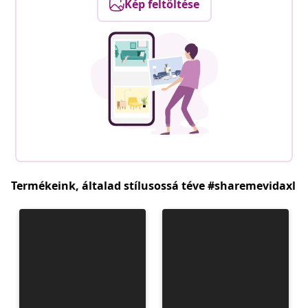
Kép feltöltése
Termékeink, általad stílusossá téve #sharemevidaxl