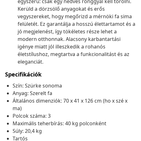
egyszerű: csak egy nedves ronggyal kell törölni.
Kerüld a dörzsölő anyagokat és erős
vegyszereket, hogy megőrizd a mérnöki fa sima
felületét. Ez garantálja a hosszú élettartamot és a
jó megjelenést, így tökéletes része lehet a
modern otthonnak. Alacsony karbantartási
igénye miatt jól illeszkedik a rohanós
életstílushoz, megtartva a funkcionalitást és az
eleganciát.
Specifikációk
Szín: Szürke sonoma
Anyag: Szerelt fa
Általános dimenziók: 70 x 41 x 126 cm (ho x szé x
ma)
Polcok száma: 3
Maximális teherbírás: 40 kg polconként
Súly: 20,4 kg
Tartós