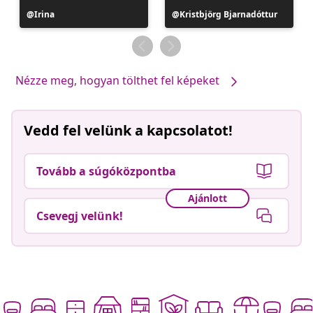
Bejegyzés
Irina
Bejegyzés
Kristbjörg Bjarnadóttur
közzétevője
közzétevője
Nézze meg, hogyan tölthet fel képeket
Vedd fel velünk a kapcsolatot!
Tovább a súgóközpontba
Ajánlott
Csevegj velünk!