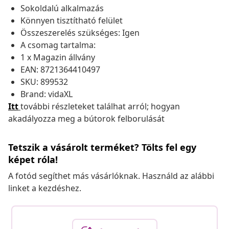
Sokoldalú alkalmazás
Könnyen tisztítható felület
Összeszerelés szükséges: Igen
A csomag tartalma:
1 x Magazin állvány
EAN: 8721364410497
SKU: 899532
Brand: vidaXL
Itt
további részleteket találhat arról; hogyan
akadályozza meg a bútorok felborulását
Tetszik a vásárolt terméket? Tölts fel egy
képet róla!
A fotód segíthet más vásárlóknak. Használd az alábbi
linket a kezdéshez.