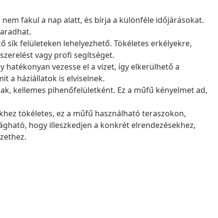
nem fakul a nap alatt, és bírja a különféle időjárásokat.
maradhat.
sík felületeken lehelyezhető. Tökéletes erkélyekre,
szerelést vagy profi segítséget.
 hatékonyan vezesse el a vizet, így elkerülhető a
t a háziállatok is elviselnek.
nak, kellemes pihenőfelületként. Ez a műfű kényelmet ad,
khez tökéletes, ez a műfű használható teraszokon,
vágható, hogy illeszkedjen a konkrét elrendezésekhez,
ezethez.