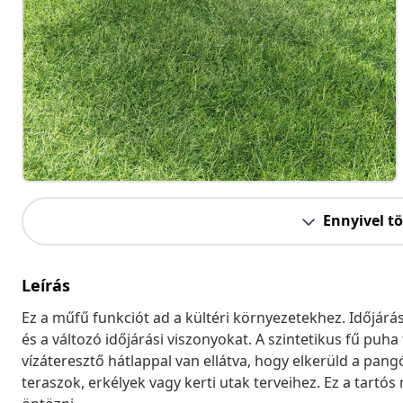
Ennyivel t
Leírás
Ez a műfű funkciót ad a kültéri környezetekhez. Időjárá
és a változó időjárási viszonyokat. A szintetikus fű puha
vízáteresztő hátlappal van ellátva, hogy elkerüld a pang
teraszok, erkélyek vagy kerti utak terveihez. Ez a tartós