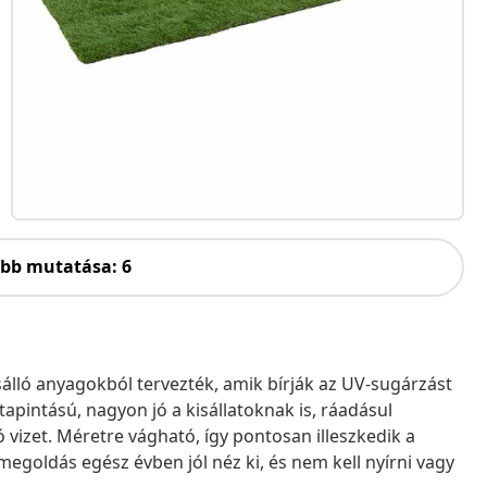
öbb mutatása: 6
sálló anyagokból tervezték, amik bírják az UV-sugárzást
 tapintású, nagyon jó a kisállatoknak is, ráadásul
ó vizet. Méretre vágható, így pontosan illeszkedik a
 megoldás egész évben jól néz ki, és nem kell nyírni vagy