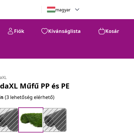
magyar
Fiók
Kívánságlista
Kosár
daXL
idaXL Műfű PP és PE
ín
(3 lehetőség elérhető)