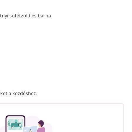
atnyi sötétzöld és barna
nket a kezdéshez.