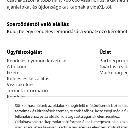
Csatlakozzon a több mint 700 000 vásárlóhoz, akik heti 
ajánlatokat és újdonságokat kapnak a vidaXL-től.
Szerződéstől való elállás
Küldj be egy rendelés lemondására vonatkozó kérelmet
Ügyfélszolgálat
Üzlet
Rendelés nyomon követése
Partnerprog
A fiókom
Gyártás a vi
Fizetés
Marketing-e
Küldés és kiszállítás
Visszaküldés
Termék információ
Rendelés
Sütiket használunk az oldalunk megfelelő működésének biztosítás
tartalmak és hirdetések személyre szabásához, közösségi média f
felkínálásához és az oldalunk látogatottságának elemzéséhez.
Oldalhasználattal kapcsolatos információkat is megosztunk a közö
média területén tevékenykedő, a hirdetési és elemzési szolgáltatá