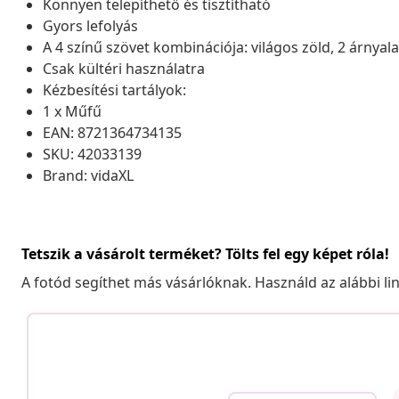
Könnyen telepíthető és tisztítható
Gyors lefolyás
A 4 színű szövet kombinációja: világos zöld, 2 árnyal
Csak kültéri használatra
Kézbesítési tartályok:
1 x Műfű
EAN: 8721364734135
SKU: 42033139
Brand: vidaXL
Tetszik a vásárolt terméket? Tölts fel egy képet róla!
A fotód segíthet más vásárlóknak. Használd az alábbi li