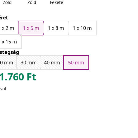
Zöld
Zöld
Fekete
ret
1 x 2 m
1 x 5 m
1 x 8 m
1 x 10 m
1 x 15 m
stagság
20 mm
30 mm
40 mm
50 mm
1.760
Ft
val