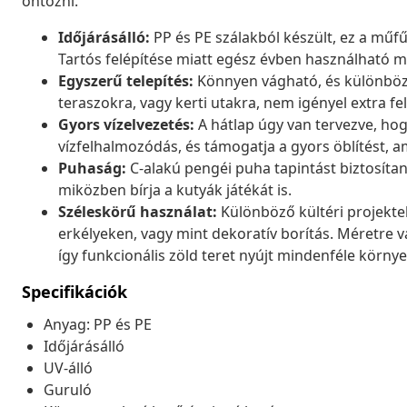
öntözni.
Időjárásálló:
PP és PE szálakból készült, ez a műfű 
Tartós felépítése miatt egész évben használható 
Egyszerű telepítés:
Könnyen vágható, és különböző 
teraszokra, vagy kerti utakra, nem igényel extra fel
Gyors vízelvezetés:
A hátlap úgy van tervezve, hogy
vízfelhalmozódás, és támogatja a gyors öblítést, ami
Puhaság:
C-alakú pengéi puha tapintást biztosíta
miközben bírja a kutyák játékát is.
Széleskörű használat:
Különböző kültéri projekte
erkélyeken, vagy mint dekoratív borítás. Méretre 
így funkcionális zöld teret nyújt mindenféle körny
Specifikációk
Anyag: PP és PE
Időjárásálló
UV-álló
Guruló