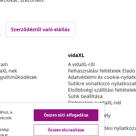
akciókat, szezonális
Szerződéstől való elállás
.
vidaXL
ram
A vidaXL-ről
daXL-nek
Felhasználási feltételek Eladó
gyüttműködések
Adatvédelmi és cookie-nyilat
Sütikre vonatkozó nyilatkoza
Elsőbbségi szállítási feltétele
Sütik beállítása
Dolgozzon a vidaXL-nél
Biztonsági
ához, a
EU felelős személy
Összes süti elfogadása
unkciók
Politikával EPR
Akadálymentesítési nyilatkoz
sségi
Összes elutasítása
sokat