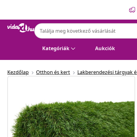
Előző
Következő
Kategóriák
Aukciók
Kezdőlap
Otthon és kert
Lakberendezési tárgyak és