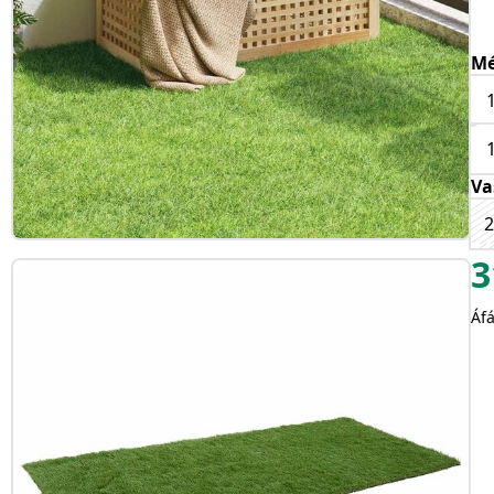
Mé
Va
3
Áfá