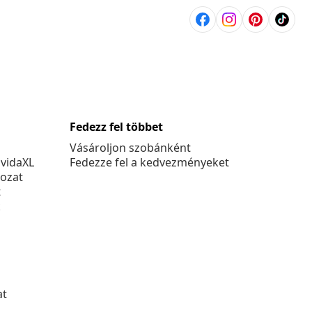
Fedezz fel többet
Vásároljon szobánként
 vidaXL
Fedezze fel a kedvezményeket
kozat
t
k
at