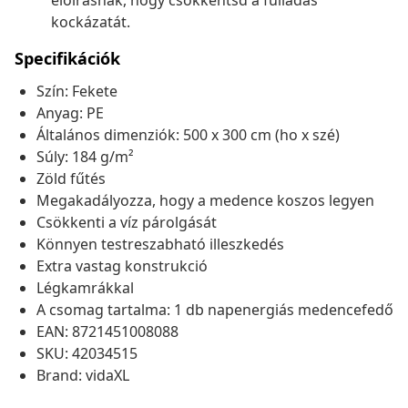
előírásnak, hogy csökkentsd a fulladás
kockázatát.
Specifikációk
Szín: Fekete
Anyag: PE
Általános dimenziók: 500 x 300 cm (ho x szé)
Súly: 184 g/m²
Zöld fűtés
Megakadályozza, hogy a medence koszos legyen
Csökkenti a víz párolgását
Könnyen testreszabható illeszkedés
Extra vastag konstrukció
Légkamrákkal
A csomag tartalma: 1 db napenergiás medencefedő
EAN: 8721451008088
SKU: 42034515
Brand: vidaXL