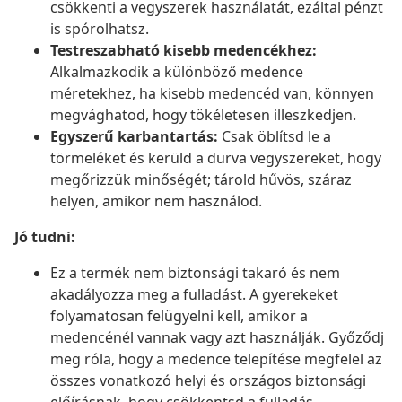
csökkenti a vegyszerek használatát, ezáltal pénzt
is spórolhatsz.
Testreszabható kisebb medencékhez:
Alkalmazkodik a különböző medence
méretekhez, ha kisebb medencéd van, könnyen
megvághatod, hogy tökéletesen illeszkedjen.
Egyszerű karbantartás:
Csak öblítsd le a
törmeléket és kerüld a durva vegyszereket, hogy
megőrizzük minőségét; tárold hűvös, száraz
helyen, amikor nem használod.
Jó tudni:
Ez a termék nem biztonsági takaró és nem
akadályozza meg a fulladást. A gyerekeket
folyamatosan felügyelni kell, amikor a
medencénél vannak vagy azt használják. Győződj
meg róla, hogy a medence telepítése megfelel az
összes vonatkozó helyi és országos biztonsági