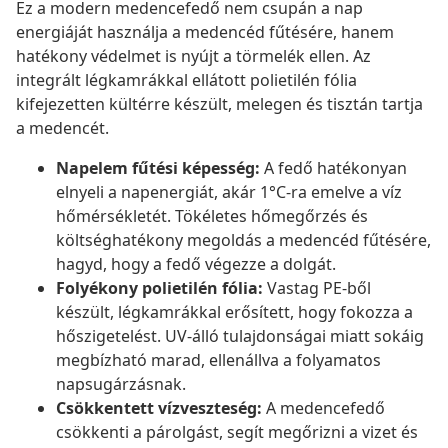
Ez a modern medencefedő nem csupán a nap
energiáját használja a medencéd fűtésére, hanem
hatékony védelmet is nyújt a törmelék ellen. Az
integrált légkamrákkal ellátott polietilén fólia
kifejezetten kültérre készült, melegen és tisztán tartja
a medencét.
Napelem fűtési képesség:
A fedő hatékonyan
elnyeli a napenergiát, akár 1°C-ra emelve a víz
hőmérsékletét. Tökéletes hőmegőrzés és
költséghatékony megoldás a medencéd fűtésére,
hagyd, hogy a fedő végezze a dolgát.
Folyékony polietilén fólia:
Vastag PE-ből
készült, légkamrákkal erősített, hogy fokozza a
hőszigetelést. UV-álló tulajdonságai miatt sokáig
megbízható marad, ellenállva a folyamatos
napsugárzásnak.
Csökkentett vízveszteség:
A medencefedő
csökkenti a párolgást, segít megőrizni a vizet és