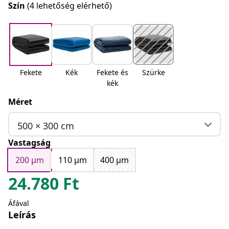
Szín
(4 lehetőség elérhető)
Fekete
Kék
Fekete és
Szürke
kék
Méret
500 × 300 cm
Vastagság
200 μm
110 μm
400 μm
24.780
Ft
Áfával
Leírás