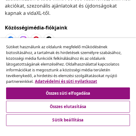
akciókat, szezonális ajánlatokat és újdonságokat
kapnak a vidaXL-től.
Közösségimédia-fiókjaink
Sütiket használunk az oldalunk megfelelő működésének
biztosításához, a tartalmak és hirdetések személyre szabásához,
Szerződéstől való elállás
közösségi média funkciók felkínálásához és az oldalunk
Küldj be egy rendelés lemondására vonatkozó
látogatottságának elemzéséhez. Oldalhasználattal kapcsolatos
információkat is megosztunk a közösségi média területén
kérelmet.
tevékenykedő, a hirdetési és elemzési szolgáltatásokat nyújtó
partnereinkkel.
Adatvédelmi és süti nyilatkozat
Szerződéstől való elállás
Összes süti elfogadása
Összes elutasítása
Ügyfélszolgálat
Sütik beállítása
Üzlet