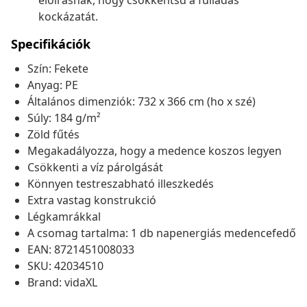
előírásnak, hogy csökkentsd a fulladás
kockázatát.
Specifikációk
Szín: Fekete
Anyag: PE
Általános dimenziók: 732 x 366 cm (ho x szé)
Súly: 184 g/m²
Zöld fűtés
Megakadályozza, hogy a medence koszos legyen
Csökkenti a víz párolgását
Könnyen testreszabható illeszkedés
Extra vastag konstrukció
Légkamrákkal
A csomag tartalma: 1 db napenergiás medencefedő
EAN: 8721451008033
SKU: 42034510
Brand: vidaXL