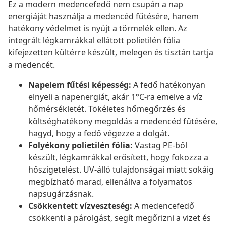
Ez a modern medencefedő nem csupán a nap
energiáját használja a medencéd fűtésére, hanem
hatékony védelmet is nyújt a törmelék ellen. Az
integrált légkamrákkal ellátott polietilén fólia
kifejezetten kültérre készült, melegen és tisztán tartja
a medencét.
Napelem fűtési képesség:
A fedő hatékonyan
elnyeli a napenergiát, akár 1°C-ra emelve a víz
hőmérsékletét. Tökéletes hőmegőrzés és
költséghatékony megoldás a medencéd fűtésére,
hagyd, hogy a fedő végezze a dolgát.
Folyékony polietilén fólia:
Vastag PE-ből
készült, légkamrákkal erősített, hogy fokozza a
hőszigetelést. UV-álló tulajdonságai miatt sokáig
megbízható marad, ellenállva a folyamatos
napsugárzásnak.
Csökkentett vízveszteség:
A medencefedő
csökkenti a párolgást, segít megőrizni a vizet és