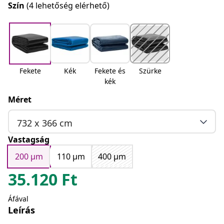
Szín
(4 lehetőség elérhető)
Fekete
Kék
Fekete és
Szürke
kék
Méret
732 x 366 cm
Vastagság
200 μm
110 μm
400 μm
35.120
Ft
Áfával
Leírás