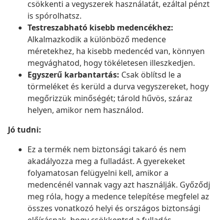
csökkenti a vegyszerek használatát, ezáltal pénzt
is spórolhatsz.
Testreszabható kisebb medencékhez:
Alkalmazkodik a különböző medence
méretekhez, ha kisebb medencéd van, könnyen
megvághatod, hogy tökéletesen illeszkedjen.
Egyszerű karbantartás:
Csak öblítsd le a
törmeléket és kerüld a durva vegyszereket, hogy
megőrizzük minőségét; tárold hűvös, száraz
helyen, amikor nem használod.
Jó tudni:
Ez a termék nem biztonsági takaró és nem
akadályozza meg a fulladást. A gyerekeket
folyamatosan felügyelni kell, amikor a
medencénél vannak vagy azt használják. Győződj
meg róla, hogy a medence telepítése megfelel az
összes vonatkozó helyi és országos biztonsági