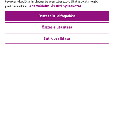
tevékenykedő, a hirdetési és elemzési szolgáltatásokat nyújtó
partnereinkkel.
Adatvédelmi és süti nyilatkozat
Szerződéstől való elállás
Összes süti elfogadása
Összes elutasítása
Ügyfélszolgálat
Sütik beállítása
Üzlet
vidaXL
Fedezz fel többet