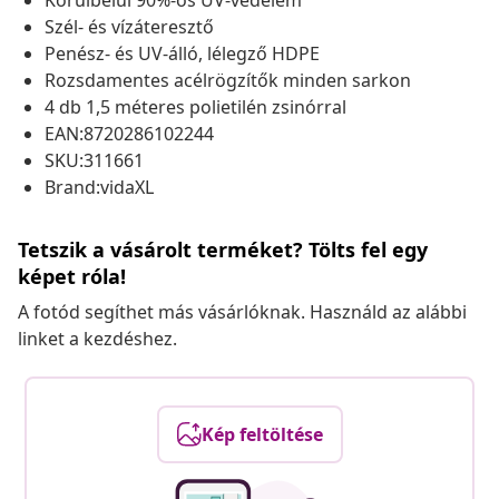
Körülbelül 90%-os UV-védelem
Szél- és vízáteresztő
Penész- és UV-álló, lélegző HDPE
Rozsdamentes acélrögzítők minden sarkon
4 db 1,5 méteres polietilén zsinórral
EAN:8720286102244
SKU:311661
Brand:vidaXL
Tetszik a vásárolt terméket? Tölts fel egy
képet róla!
A fotód segíthet más vásárlóknak. Használd az alábbi
linket a kezdéshez.
Kép feltöltése