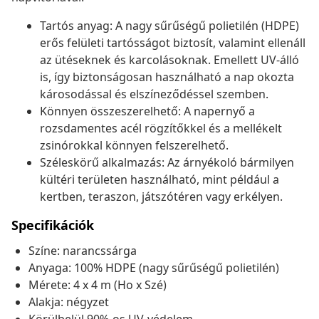
Tartós anyag: A nagy sűrűségű polietilén (HDPE)
erős felületi tartósságot biztosít, valamint ellenáll
az ütéseknek és karcolásoknak. Emellett UV-álló
is, így biztonságosan használható a nap okozta
károsodással és elszíneződéssel szemben.
Könnyen összeszerelhető: A napernyő a
rozsdamentes acél rögzítőkkel és a mellékelt
zsinórokkal könnyen felszerelhető.
Széleskörű alkalmazás: Az árnyékoló bármilyen
kültéri területen használható, mint például a
kertben, teraszon, játszótéren vagy erkélyen.
Specifikációk
Színe: narancssárga
Anyaga: 100% HDPE (nagy sűrűségű polietilén)
Mérete: 4 x 4 m (Ho x Szé)
Alakja: négyzet