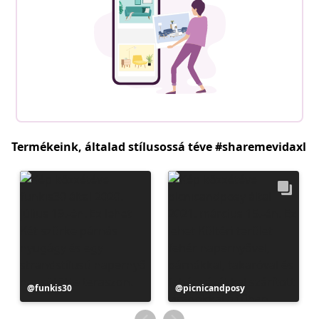
Termékeink, általad stílusossá téve #sharemevidaxl
Bejegyzés
funkis30
Bejegyzés
picnicandposy
közzétevője
közzétevője