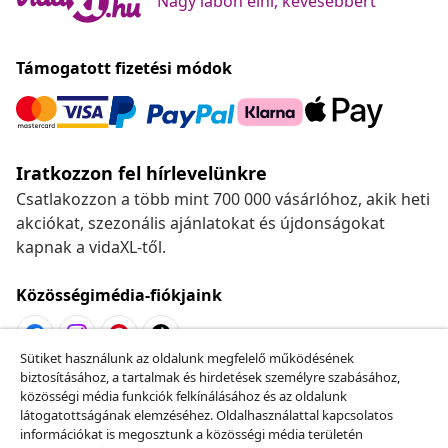
Nagy lábon élni, kevesebbért
Támogatott fizetési módok
Iratkozzon fel hírlevelünkre
Csatlakozzon a több mint 700 000 vásárlóhoz, akik heti
akciókat, szezonális ajánlatokat és újdonságokat
kapnak a vidaXL-től.
Közösségimédia-fiókjaink
Sütiket használunk az oldalunk megfelelő működésének
biztosításához, a tartalmak és hirdetések személyre szabásához,
Szerződéstől való elállás
közösségi média funkciók felkínálásához és az oldalunk
Küldj be egy rendelés lemondására vonatkozó
látogatottságának elemzéséhez. Oldalhasználattal kapcsolatos
információkat is megosztunk a közösségi média területén
kérelmet.