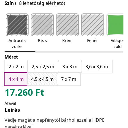
Szín
(18 lehetőség elérhető)
Antracits
Bézs
Krém
Fehér
Világos
zürke
zöld
Méret
2 x 2 m
2,5 x 2,5 m
3 x 3 m
3,6 x 3,6 m
4 x 4 m
4,5 x 4,5 m
7 x 7 m
17.260
Ft
Áfával
Leírás
Védje magát a napfénytől bárhol ezzel a HDPE
napvitorlával.