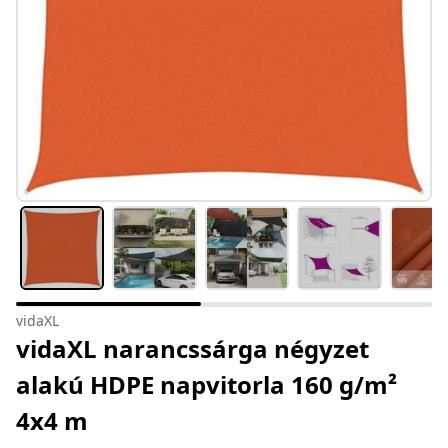
vidaXL
vidaXL narancssárga négyzet
alakú HDPE napvitorla 160 g/m²
4x4 m