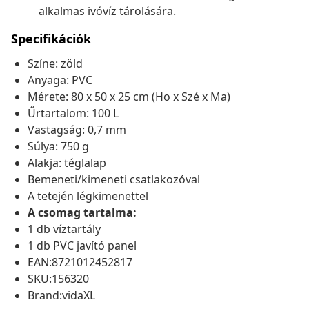
alkalmas ivóvíz tárolására.
Specifikációk
Színe: zöld
Anyaga: PVC
Mérete: 80 x 50 x 25 cm (Ho x Szé x Ma)
Űrtartalom: 100 L
Vastagság: 0,7 mm
Súlya: 750 g
Alakja: téglalap
Bemeneti/kimeneti csatlakozóval
A tetején légkimenettel
A csomag tartalma:
1 db víztartály
1 db PVC javító panel
EAN:8721012452817
SKU:156320
Brand:vidaXL