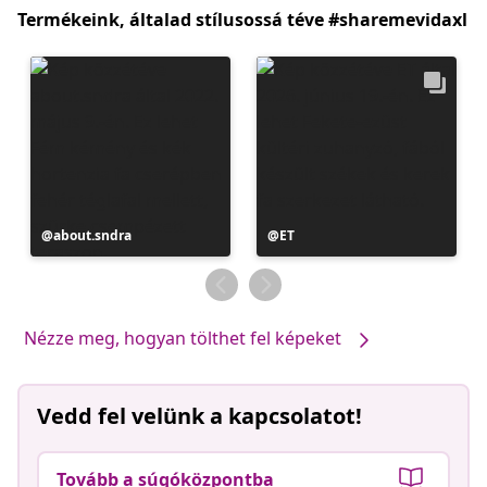
Termékeink, általad stílusossá téve #sharemevidaxl
Bejegyzés
about.sndra
Bejegyzés
ET
közzétevője
közzétevője
Nézze meg, hogyan tölthet fel képeket
Vedd fel velünk a kapcsolatot!
Tovább a súgóközpontba