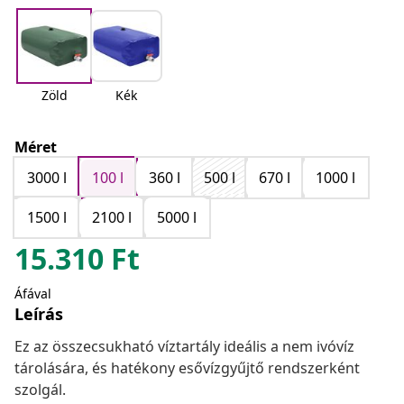
Zöld
Kék
Méret
3000 l
100 l
360 l
500 l
670 l
1000 l
1500 l
2100 l
5000 l
15.310
Ft
Áfával
Leírás
Ez az összecsukható víztartály ideális a nem ivóvíz
tárolására, és hatékony esővízgyűjtő rendszerként
szolgál.