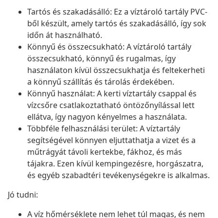
Tartós és szakadásálló: Ez a víztároló tartály PVC-
ből készült, amely tartós és szakadásálló, így sok
időn át használható.
Könnyű és összecsukható: A víztároló tartály
összecsukható, könnyű és rugalmas, így
használaton kívül összecsukhatja és feltekerheti
a könnyű szállítás és tárolás érdekében.
Könnyű használat: A kerti víztartály csappal és
vízcsőre csatlakoztatható öntözőnyílással lett
ellátva, így nagyon kényelmes a használata.
Többféle felhasználási terület: A víztartály
segítségével könnyen eljuttathatja a vizet és a
műtrágyát távoli kertekbe, fákhoz, és más
tájakra. Ezen kívül kempingezésre, horgászatra,
és egyéb szabadtéri tevékenységekre is alkalmas.
Jó tudni:
A víz hőmérséklete nem lehet túl magas, és nem