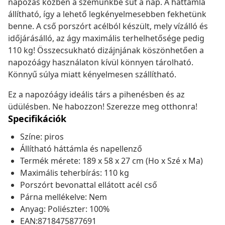
napozás közben a szemünkbe süt a nap. A háttámla
állítható, így a lehető legkényelmesebben fekhetünk
benne. A cső porszórt acélból készült, mely vízálló és
időjárásálló, az ágy maximális terhelhetősége pedig
110 kg! Összecsukható dizájnjának köszönhetően a
napozóágy használaton kívül könnyen tárolható.
Könnyű súlya miatt kényelmesen szállítható.
Ez a napozóágy ideális társ a pihenésben és az
üdülésben. Ne habozzon! Szerezze meg otthonra!
Specifikációk
Színe: piros
Állítható háttámla és napellenző
Termék mérete: 189 x 58 x 27 cm (Ho x Szé x Ma)
Maximális teherbírás: 110 kg
Porszórt bevonattal ellátott acél cső
Párna mellékelve: Nem
Anyag: Poliészter: 100%
EAN:8718475877691