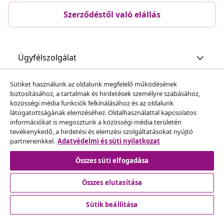
Szerződéstől való elállás
Ügyfélszolgálat
Sütiket használunk az oldalunk megfelelő működésének
Üzlet
biztosításához, a tartalmak és hirdetések személyre szabásához,
közösségi média funkciók felkínálásához és az oldalunk
látogatottságának elemzéséhez. Oldalhasználattal kapcsolatos
vidaXL
információkat is megosztunk a közösségi média területén
tevékenykedő, a hirdetési és elemzési szolgáltatásokat nyújtó
partnereinkkel.
Adatvédelmi és süti nyilatkozat
Fedezz fel többet
Összes süti elfogadása
Összes elutasítása
Sütik beállítása