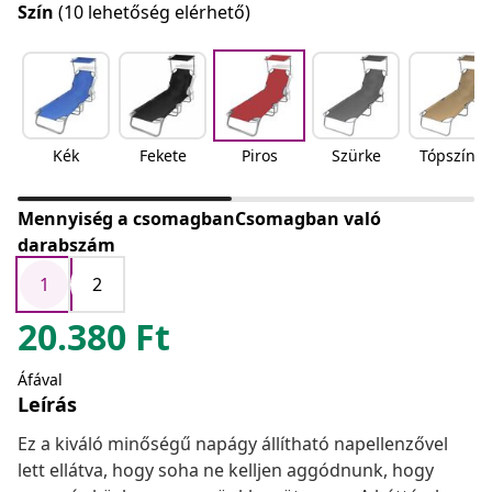
Szín
(10 lehetőség elérhető)
Kék
Fekete
Piros
Szürke
Tópszínű
Mennyiség a csomagbanCsomagban való
darabszám
1
2
20.380
Ft
Áfával
Leírás
Ez a kiváló minőségű napágy állítható napellenzővel
lett ellátva, hogy soha ne kelljen aggódnunk, hogy