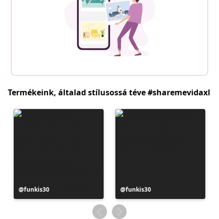
Termékeink, általad stílusossá téve #sharemevidaxl
Bejegyzés
funkis30
Bejegyzés
funkis30
közzétevője
közzétevője