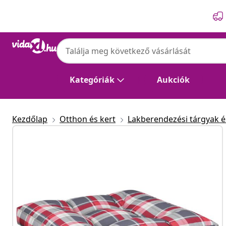
Előző
Következő
Kategóriák
Aukciók
Kezdőlap
Otthon és kert
Lakberendezési tárgyak és