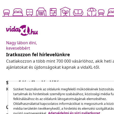
Nagy lábon élni,
kevesebbért
Iratkozzon fel hírlevelünkre
Csatlakozzon a több mint 700 000 vásárlóhoz, akik heti 
ajánlatokat és újdonságokat kapnak a vidaXL-től.
Szerződéstől való elállás
Küldj be egy rendelés lemondására vonatkozó kérelmet
Sütiket használunk az oldalunk megfelelő működésének biztosítás
tartalmak és hirdetések személyre szabásához, közösségi média f
felkínálásához és az oldalunk látogatottságának elemzéséhez.
Oldalhasználattal kapcsolatos információkat is megosztunk a közö
Ügyfélszolgálat
Üzlet
média területén tevékenykedő, a hirdetési és elemzési szolgáltatá
nyújtó partnereinkkel.
Adatvédelmi és süti nyilatkozat