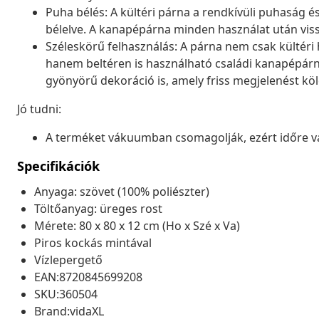
Puha bélés: A kültéri párna a rendkívüli puhaság 
bélelve. A kanapépárna minden használat után vissz
Széleskörű felhasználás: A párna nem csak kültéri 
hanem beltéren is használható családi kanapépárn
gyönyörű dekoráció is, amely friss megjelenést k
Jó tudni:
A terméket vákuumban csomagolják, ezért időre va
Specifikációk
Anyaga: szövet (100% poliészter)
Töltőanyag: üreges rost
Mérete: 80 x 80 x 12 cm (Ho x Szé x Va)
Piros kockás mintával
Vízlepergető
EAN:8720845699208
SKU:360504
Brand:vidaXL