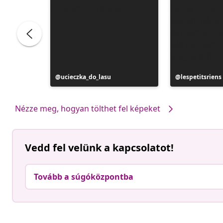
Bejegyzés
ucieczka_do_lasu
Bejegyzés
lespetitsriens
közzétevője
közzétevője
Nézze meg, hogyan tölthet fel képeket
Vedd fel velünk a kapcsolatot!
Tovább a súgóközpontba