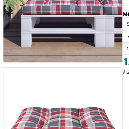
Mé
1
1
Áfá