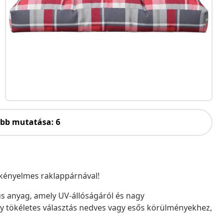
öbb mutatása: 6
 a kényelmes raklappárnával!
us anyag, amely UV-állóságáról és nagy
 így tökéletes választás nedves vagy esős körülményekhez,