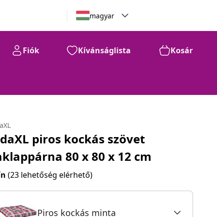
magyar
Fiók
Kívánságlista
Kosár
daXL
idaXL piros kockás szövet
aklappárna 80 x 80 x 12 cm
ín
(23 lehetőség elérhető)
Piros kockás minta