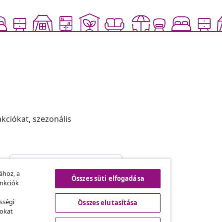
akciókat, szezonális
Szerződéstől való elállás
.
ához, a
Összes süti elfogadása
unkciók
sségi
Összes elutasítása
vidaXL
sokat