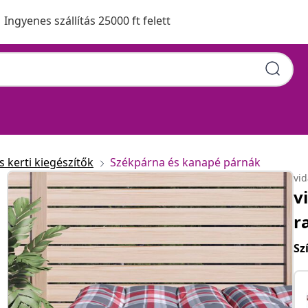
Ingyenes szállítás 25000 ft felett
 kerti kiegészítők
Székpárna és kanapé párnák
vi
v
r
Sz