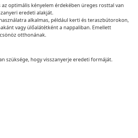
és az optimális kényelem érdekében üreges rosttal van
anyeri eredeti alakját.
használatra alkalmas, például kerti és teraszbútorokon,
akánt vagy ülőalátétként a nappaliban. Emellett
ölcsönöz otthonának.
n szüksége, hogy visszanyerje eredeti formáját.