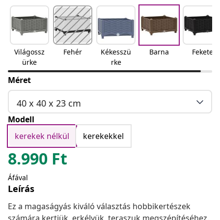
Világossz
Fehér
Kékesszü
Barna
Fekete
ürke
rke
Méret
40 x 40 x 23 cm
Modell
kerekek nélkül
kerekekkel
8.990
Ft
Áfával
Leírás
Ez a magaságyás kiváló választás hobbikertészek
számára kertjük, erkélyük, teraszuk megszépítéséhez.