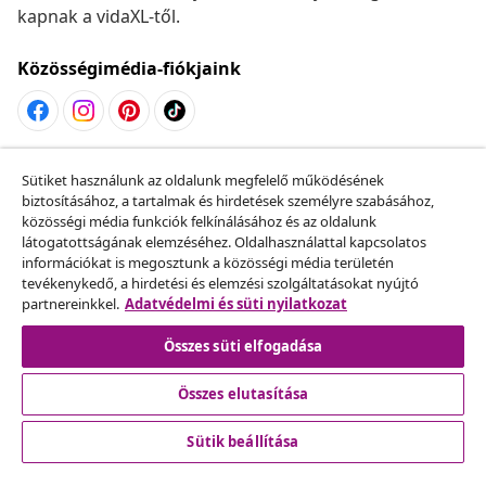
kapnak a vidaXL-től.
Közösségimédia-fiókjaink
Szerződéstől való elállás
Sütiket használunk az oldalunk megfelelő működésének
Küldj be egy rendelés lemondására vonatkozó
biztosításához, a tartalmak és hirdetések személyre szabásához,
közösségi média funkciók felkínálásához és az oldalunk
kérelmet.
látogatottságának elemzéséhez. Oldalhasználattal kapcsolatos
információkat is megosztunk a közösségi média területén
Szerződéstől való elállás
tevékenykedő, a hirdetési és elemzési szolgáltatásokat nyújtó
partnereinkkel.
Adatvédelmi és süti nyilatkozat
Összes süti elfogadása
Ügyfélszolgálat
Összes elutasítása
Üzlet
Sütik beállítása