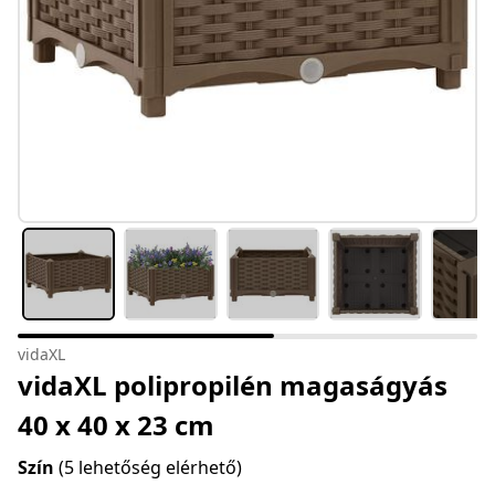
vidaXL
vidaXL polipropilén magaságyás
40 x 40 x 23 cm
Szín
(5 lehetőség elérhető)