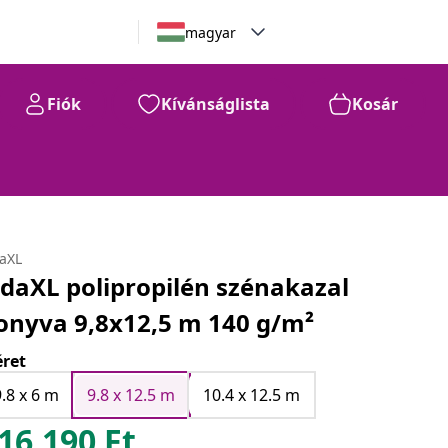
magyar
Fiók
Kívánságlista
Kosár
daXL
idaXL polipropilén szénakazal
onyva 9,8x12,5 m 140 g/m²
ret
9.8 x 6 m
9.8 x 12.5 m
10.4 x 12.5 m
16.190
Ft