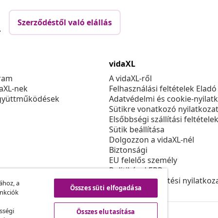
Szerződéstől való elállás
.
vidaXL
ram
A vidaXL-ről
daXL-nek
Felhasználási feltételek Eladó
gyüttműködések
Adatvédelmi és cookie-nyilat
Sütikre vonatkozó nyilatkoza
Elsőbbségi szállítási feltétele
Sütik beállítása
Dolgozzon a vidaXL-nél
Biztonsági
EU felelős személy
Politikával EPR
Akadálymentesítési nyilatkoz
ához, a
Összes süti elfogadása
unkciók
sségi
Összes elutasítása