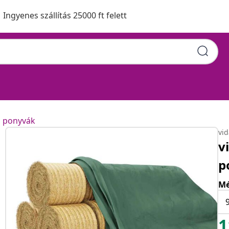
Ingyenes szállítás 25000 ft felett
n ponyvák
vi
v
p
Mé
1