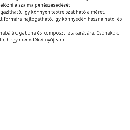
előzni a szalma penészesedését.
igazítható, így könnyen testre szabható a méret.
 formára hajtogatható, így könnyedén használható, és
énabálák, gabona és komposzt letakarására. Csónakok,
tó, hogy menedéket nyújtson.