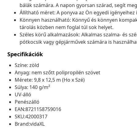
bálák számára. A napon gyorsan szárad, segít meg
Állítható méret: A ponyva az Ön egyedi igényeihez 
Könnyen használható: Könnyű és könnyen kompakt
tárolás közben nem foglal túl sok helyet.
Széles körű alkalmazások: Alkalmas szalma- és sz
pótkocsik vagy gépjárművek számára is használha
Specifikációk
Színe: zöld
Anyag: nem szőtt polipropilén szövet
Mérete: 9,8 x 12,5 m (Ho x Szé)
Súlya: 140 g/m²
UV-álló
Penészálló​
EAN:8721158759016
SKU:42000317
Brand:vidaXL