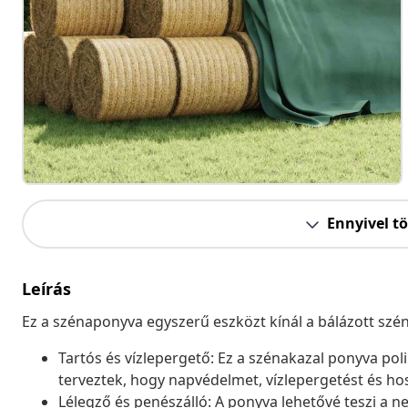
Ennyivel t
Leírás
Ez a szénaponyva egyszerű eszközt kínál a bálázott szén
Tartós és vízlepergető: Ez a szénakazal ponyva pol
terveztek, hogy napvédelmet, vízlepergetést és hos
Lélegző és penészálló: A ponyva lehetővé teszi a n