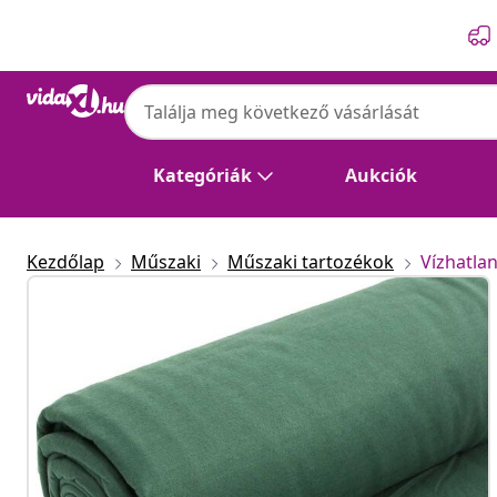
Előző
Következő
Kategóriák
Aukciók
Kezdőlap
Műszaki
Műszaki tartozékok
Vízhatla