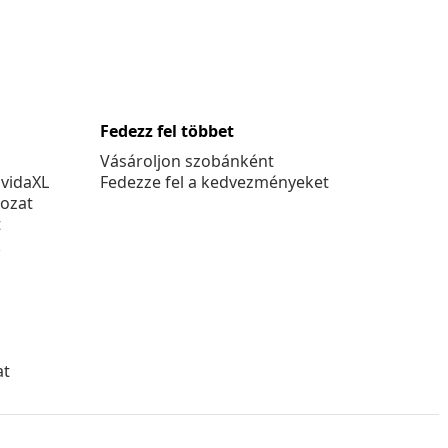
Fedezz fel többet
Vásároljon szobánként
 vidaXL
Fedezze fel a kedvezményeket
kozat
t
k
at