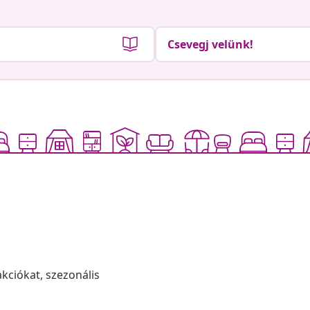
Csevegj velünk!
akciókat, szezonális