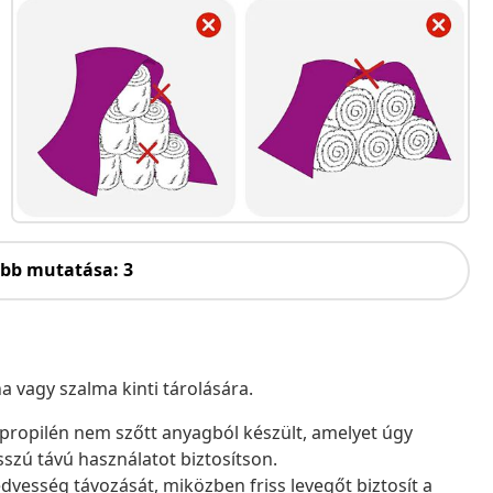
öbb mutatása: 3
a vagy szalma kinti tárolására.
ipropilén nem szőtt anyagból készült, amelyet úgy
szú távú használatot biztosítson.
edvesség távozását, miközben friss levegőt biztosít a