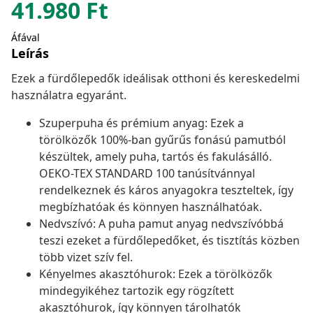
41.980
Ft
Áfával
Leírás
Ezek a fürdőlepedők ideálisak otthoni és kereskedelmi
használatra egyaránt.
Szuperpuha és prémium anyag: Ezek a
törölközők 100%-ban gyűrűs fonású pamutból
készültek, amely puha, tartós és fakulásálló.
OEKO-TEX STANDARD 100 tanúsítvánnyal
rendelkeznek és káros anyagokra teszteltek, így
megbízhatóak és könnyen használhatóak.
Nedvszívó: A puha pamut anyag nedvszívóbbá
teszi ezeket a fürdőlepedőket, és tisztítás közben
több vizet szív fel.
Kényelmes akasztóhurok: Ezek a törölközők
mindegyikéhez tartozik egy rögzített
akasztóhurok, így könnyen tárolhatók