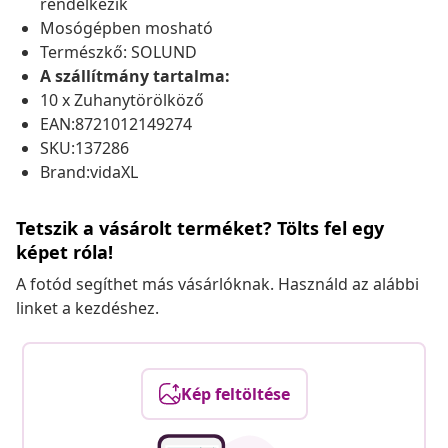
rendelkezik
Mosógépben mosható
Természkő: SOLUND
A szállítmány tartalma:
10 x Zuhanytörölköző
EAN:8721012149274
SKU:137286
Brand:vidaXL
Tetszik a vásárolt terméket? Tölts fel egy
képet róla!
A fotód segíthet más vásárlóknak. Használd az alábbi
linket a kezdéshez.
Kép feltöltése