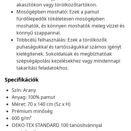
akasztókon vagy törölközőtartókon.
Mosógépben mosható: Ezek a pamut
fürdőlepedők tökéletesen mosógépben
moshatók, és könnyen moshatók meleg vízzel és
könnyű szappannal.
Többcélú felhasználás: Ezek a törölközők
puhaságukkal és tartósságukkal számos igényt
kielégítenek. Sokoldalúak és megbízhatóak
szépségápolási kezelésekhez vagy mindennapi
takarítási feladatokhoz.
Specifikációk
Szín: Arany
Anyag: 100% pamut
Méret: 70 x 140 cm (Sz x H)
Prémium minőség
600 g/m²
OEKO-TEX STANDARD 100 tanúsítvánnyal