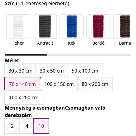
Szín
(14 lehetőség elérhető)
Fehér
Antracit
Kék
Bordó
Barna
Méret
30 x 30 cm
30 x 50 cm
50 x 100 cm
70 x 140 cm
100 x 150 cm
80 x 200 cm
100 x 200 cm
Mennyiség a csomagbanCsomagban való
darabszám
2
4
10