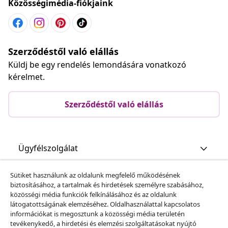
Közösségimédia-fiókjaink
Szerződéstől való elállás
Küldj be egy rendelés lemondására vonatkozó
kérelmet.
Szerződéstől való elállás
Ügyfélszolgálat
Sütiket használunk az oldalunk megfelelő működésének
Üzlet
biztosításához, a tartalmak és hirdetések személyre szabásához,
közösségi média funkciók felkínálásához és az oldalunk
látogatottságának elemzéséhez. Oldalhasználattal kapcsolatos
vidaXL
információkat is megosztunk a közösségi média területén
tevékenykedő, a hirdetési és elemzési szolgáltatásokat nyújtó