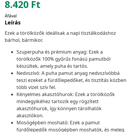
8.420
Ft
Áfával
Leírás
Ezek a törölközők ideálisak a napi tisztálkodáshoz
bárhol, bármikor.
Szuperpuha és prémium anyag: Ezek a
törölközők 100% gyűrűs fonású pamutból
készültek, amely puha és tartós.
Nedvszívó: A puha pamut anyag nedvszívóbbá
teszi ezeket a fürdőlepedőket, és tisztítás közben
több vizet szív fel.
Kényelmes akasztóhurok: Ezek a törölközők
mindegyikéhez tartozik egy rögzített
akasztóhurok, így könnyen tárolhatók
akasztókon.
Mosógépben mosható: Ezek a pamut
fürdőlepedők mosógépben moshatók, és meleg