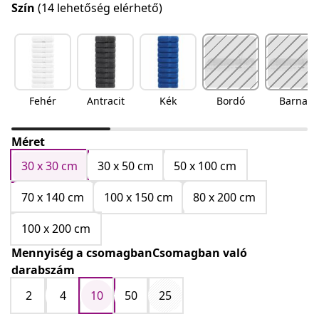
Szín
(14 lehetőség elérhető)
Fehér
Antracit
Kék
Bordó
Barna
Méret
30 x 30 cm
30 x 50 cm
50 x 100 cm
70 x 140 cm
100 x 150 cm
80 x 200 cm
100 x 200 cm
Mennyiség a csomagbanCsomagban való
darabszám
2
4
10
50
25