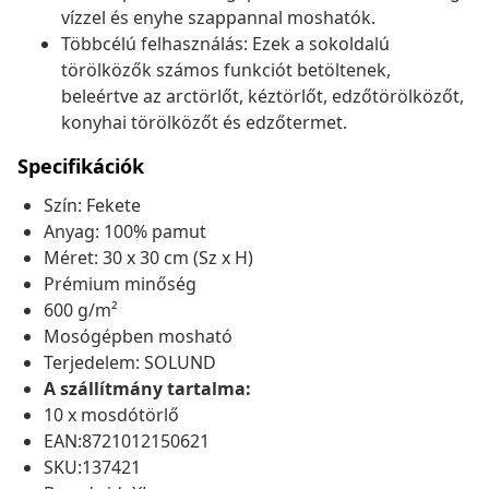
vízzel és enyhe szappannal moshatók.
Többcélú felhasználás: Ezek a sokoldalú
törölközők számos funkciót betöltenek,
beleértve az arctörlőt, kéztörlőt, edzőtörölközőt,
konyhai törölközőt és edzőtermet.
Specifikációk
Szín: Fekete
Anyag: 100% pamut
Méret: 30 x 30 cm (Sz x H)
Prémium minőség
600 g/m²
Mosógépben mosható
Terjedelem: SOLUND
A szállítmány tartalma:
10 x mosdótörlő
EAN:8721012150621
SKU:137421