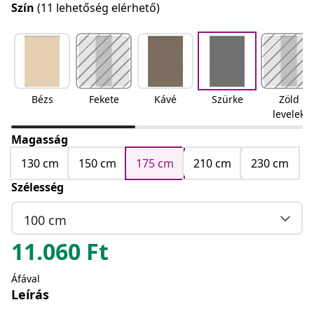
Szín
(11 lehetőség elérhető)
Bézs
Fekete
Kávé
Szürke
Zöld
levelek
Magasság
130 cm
150 cm
175 cm
210 cm
230 cm
Szélesség
100 cm
11.060
Ft
Áfával
Leírás