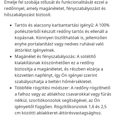
Emelje fel szobája stílusát és funkcionalitását ezzel a
redőnnyel, amely magánéletet, fényszabályozást és
hőszabályozást biztosít.
Tartós és alacsony karbantartási igényű: A 100%
poliészterből készült redőny tartós és ellenáll a
kopásnak. Könnyen tisztíthatóak is, jellemzően
enyhe portalanítást vagy nedves ruhával való
áttörlést igényelnek.
Magánélet és fényszabályozás: A sötétítő
kialakításnak köszönhetően ez a redőny
biztosítja a magánéletet, és részben elzárja a
közvetlen napfényt, így Ön igényei szerint
szabályozhatja a beltéri hőmérsékletet.
Többféle rögzítési módszer: A redőny rögzíthető
a falhoz vagy az ablakhoz csavarokkal vagy fúrás
nélkül, szorítókonzolok segítségével, az Ön
igényeitől függően. Rögzítőkonzolok 1,6 és 2,5
cm közötti ablakkeret-áttörésvastagsághoz.