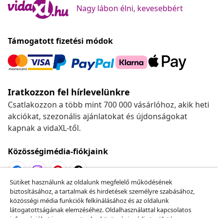
Nagy lábon élni, kevesebbért
Támogatott fizetési módok
Iratkozzon fel hírlevelünkre
Csatlakozzon a több mint 700 000 vásárlóhoz, akik heti
akciókat, szezonális ajánlatokat és újdonságokat
kapnak a vidaXL-től.
Közösségimédia-fiókjaink
Sütiket használunk az oldalunk megfelelő működésének
biztosításához, a tartalmak és hirdetések személyre szabásához,
Szerződéstől való elállás
közösségi média funkciók felkínálásához és az oldalunk
Küldj be egy rendelés lemondására vonatkozó
látogatottságának elemzéséhez. Oldalhasználattal kapcsolatos