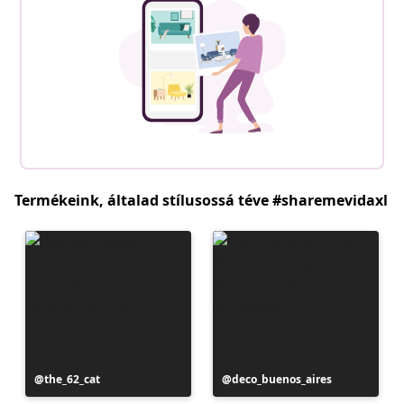
Termékeink, általad stílusossá téve #sharemevidaxl
Bejegyzés
the_62_cat
Bejegyzés
deco_buenos_aires
közzétevője
közzétevője