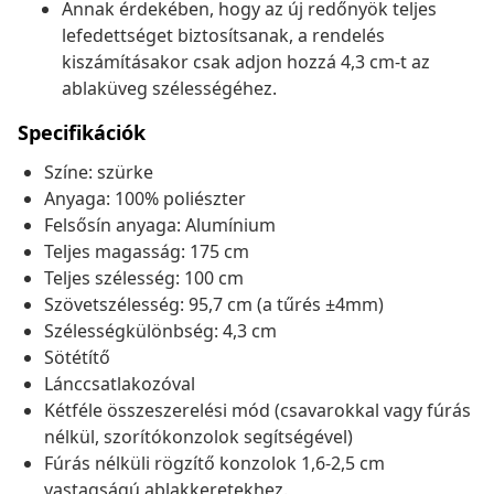
Annak érdekében, hogy az új redőnyök teljes
lefedettséget biztosítsanak, a rendelés
kiszámításakor csak adjon hozzá 4,3 cm-t az
ablaküveg szélességéhez.
Specifikációk
Színe: szürke
Anyaga: 100% poliészter
Felsősín anyaga: Alumínium
Teljes magasság: 175 cm
Teljes szélesség: 100 cm
Szövetszélesség: 95,7 cm (a tűrés ±4mm)
Szélességkülönbség: 4,3 cm
Sötétítő
Lánccsatlakozóval
Kétféle összeszerelési mód (csavarokkal vagy fúrás
nélkül, szorítókonzolok segítségével)
Fúrás nélküli rögzítő konzolok 1,6-2,5 cm
vastagságú ablakkeretekhez.