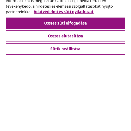
információkat is megosztunk a közösségi média területén
kérelmet.
tevékenykedő, a hirdetési és elemzési szolgáltatásokat nyújtó
partnereinkkel.
Adatvédelmi és süti nyilatkozat
Szerződéstől való elállás
Összes süti elfogadása
Összes elutasítása
Ügyfélszolgálat
Sütik beállítása
Üzlet
vidaXL
Fedezz fel többet