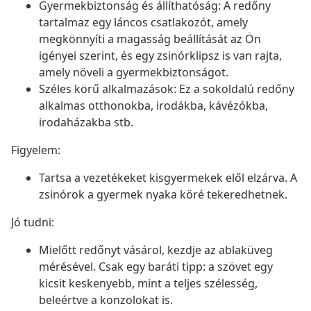
Gyermekbiztonság és állíthatóság: A redőny
tartalmaz egy láncos csatlakozót, amely
megkönnyíti a magasság beállítását az Ön
igényei szerint, és egy zsinórklipsz is van rajta,
amely növeli a gyermekbiztonságot.
Széles körű alkalmazások: Ez a sokoldalú redőny
alkalmas otthonokba, irodákba, kávézókba,
irodaházakba stb.
Figyelem:
Tartsa a vezetékeket kisgyermekek elől elzárva. A
zsinórok a gyermek nyaka köré tekeredhetnek.
Jó tudni:
Mielőtt redőnyt vásárol, kezdje az ablaküveg
mérésével. Csak egy baráti tipp: a szövet egy
kicsit keskenyebb, mint a teljes szélesség,
beleértve a konzolokat is.