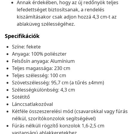
Annak érdekében, hogy az új redőnyök teljes
lefedettséget biztosítsanak, a rendelés
kiszámításakor csak adjon hozzá 4,3 cm-t az
ablaküveg szélességéhez.
Specifikációk
Színe: fekete
Anyaga: 100% poliészter
Felsősín anyaga: Alumínium
Teljes magassága: 230 cm
Teljes szélesség: 100 cm
Szövetszélesség: 95,7 cm (a tűrés ±4mm)
Szélességkülönbség: 4,3 cm
Sötétítő
Lánccsatlakozóval
Kétféle összeszerelési mód (csavarokkal vagy fúrás
nélkül, szorítókonzolok segítségével)
Fúrás nélküli rögzítő konzolok 1,6-2,5 cm
vastagságú ablakkeretekhez.