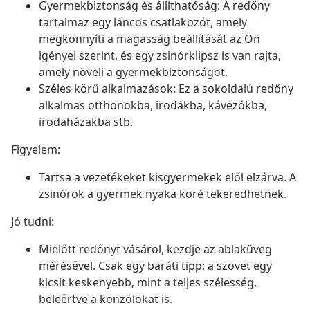
Gyermekbiztonság és állíthatóság: A redőny
tartalmaz egy láncos csatlakozót, amely
megkönnyíti a magasság beállítását az Ön
igényei szerint, és egy zsinórklipsz is van rajta,
amely növeli a gyermekbiztonságot.
Széles körű alkalmazások: Ez a sokoldalú redőny
alkalmas otthonokba, irodákba, kávézókba,
irodaházakba stb.
Figyelem:
Tartsa a vezetékeket kisgyermekek elől elzárva. A
zsinórok a gyermek nyaka köré tekeredhetnek.
Jó tudni:
Mielőtt redőnyt vásárol, kezdje az ablaküveg
mérésével. Csak egy baráti tipp: a szövet egy
kicsit keskenyebb, mint a teljes szélesség,
beleértve a konzolokat is.