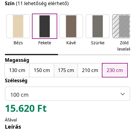
Szín
(11 lehetőség elérhető)
Bézs
Fekete
Kávé
Szürke
Zöld
levelek
Magasság
130 cm
150 cm
175 cm
210 cm
230 cm
Szélesség
100 cm
15.620
Ft
Áfával
Leírás