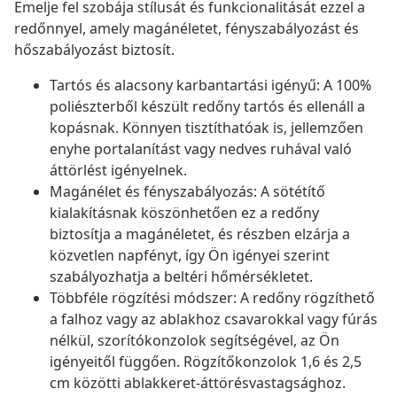
Emelje fel szobája stílusát és funkcionalitását ezzel a
redőnnyel, amely magánéletet, fényszabályozást és
hőszabályozást biztosít.
Tartós és alacsony karbantartási igényű: A 100%
poliészterből készült redőny tartós és ellenáll a
kopásnak. Könnyen tisztíthatóak is, jellemzően
enyhe portalanítást vagy nedves ruhával való
áttörlést igényelnek.
Magánélet és fényszabályozás: A sötétítő
kialakításnak köszönhetően ez a redőny
biztosítja a magánéletet, és részben elzárja a
közvetlen napfényt, így Ön igényei szerint
szabályozhatja a beltéri hőmérsékletet.
Többféle rögzítési módszer: A redőny rögzíthető
a falhoz vagy az ablakhoz csavarokkal vagy fúrás
nélkül, szorítókonzolok segítségével, az Ön
igényeitől függően. Rögzítőkonzolok 1,6 és 2,5
cm közötti ablakkeret-áttörésvastagsághoz.