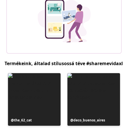
Termékeink, általad stílusossá téve #sharemevidaxl
Bejegyzés
the_62_cat
Bejegyzés
deco_buenos_aires
közzétevője
közzétevője