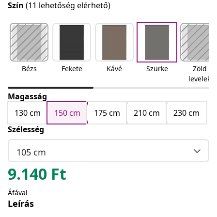
Szín
(11 lehetőség elérhető)
Bézs
Fekete
Kávé
Szürke
Zöld
levelek
Magasság
130 cm
150 cm
175 cm
210 cm
230 cm
Szélesség
105 cm
9.140
Ft
Áfával
Leírás