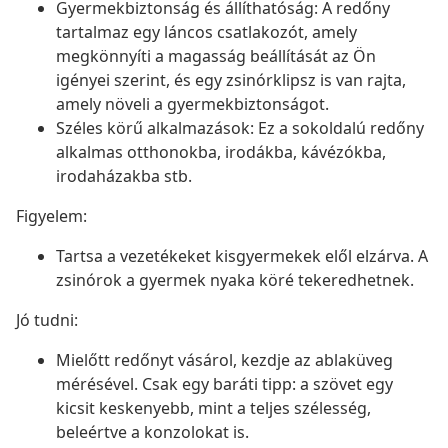
Gyermekbiztonság és állíthatóság: A redőny
tartalmaz egy láncos csatlakozót, amely
megkönnyíti a magasság beállítását az Ön
igényei szerint, és egy zsinórklipsz is van rajta,
amely növeli a gyermekbiztonságot.
Széles körű alkalmazások: Ez a sokoldalú redőny
alkalmas otthonokba, irodákba, kávézókba,
irodaházakba stb.
Figyelem:
Tartsa a vezetékeket kisgyermekek elől elzárva. A
zsinórok a gyermek nyaka köré tekeredhetnek.
Jó tudni:
Mielőtt redőnyt vásárol, kezdje az ablaküveg
mérésével. Csak egy baráti tipp: a szövet egy
kicsit keskenyebb, mint a teljes szélesség,
beleértve a konzolokat is.