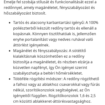
Emelje fel szobája stílusát és funkcionalitását ezzel a
redőnnyel, amely magánéletet, fényszabályozást és
hőszabályozást biztosít.
Tartós és alacsony karbantartási igényű: A 100%
poliészterből készült redőny tartós és ellenáll a
kopásnak. Könnyen tisztíthatóak is, jellemzően
enyhe portalanítást vagy nedves ruhával való
áttörlést igényelnek.
Magánélet és fényszabályozás: A sötétítő
kialakításnak köszönhetően ez a redőny
biztosítja a magánéletet, és részben elzárja a
közvetlen napfényt, így Ön igényei szerint
szabályozhatja a beltéri hőmérsékletet.
Többféle rögzítési módszer: A redőny rögzíthető
a falhoz vagy az ablakhoz csavarokkal vagy fúrás
nélkül, szorítókonzolok segítségével, az Ön
igényeitől függően. Rögzítőkonzolok 1,6 és 2,5
cm közötti ablakkeret-áttörésvastagsághoz.