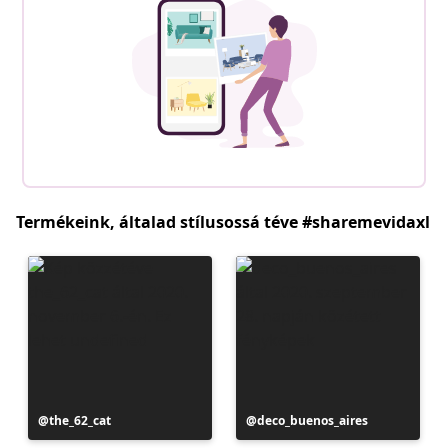
Termékeink, általad stílusossá téve #sharemevidaxl
Bejegyzés
the_62_cat
Bejegyzés
deco_buenos_aires
közzétevője
közzétevője