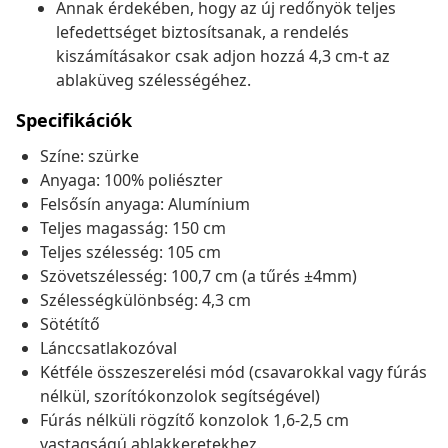
Annak érdekében, hogy az új redőnyök teljes
lefedettséget biztosítsanak, a rendelés
kiszámításakor csak adjon hozzá 4,3 cm-t az
ablaküveg szélességéhez.
Specifikációk
Színe: szürke
Anyaga: 100% poliészter
Felsősín anyaga: Alumínium
Teljes magasság: 150 cm
Teljes szélesség: 105 cm
Szövetszélesség: 100,7 cm (a tűrés ±4mm)
Szélességkülönbség: 4,3 cm
Sötétítő
Lánccsatlakozóval
Kétféle összeszerelési mód (csavarokkal vagy fúrás
nélkül, szorítókonzolok segítségével)
Fúrás nélküli rögzítő konzolok 1,6-2,5 cm
vastagságú ablakkeretekhez.