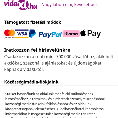
Nagy lábon élni, kevesebbért
Támogatott fizetési módok
Iratkozzon fel hírlevelünkre
Csatlakozzon a több mint 700 000 vásárlóhoz, akik heti
akciókat, szezonális ajánlatokat és újdonságokat
kapnak a vidaXL-től.
Közösségimédia-fiókjaink
Sütiket használunk az oldalunk megfelelő működésének
biztosításához, a tartalmak és hirdetések személyre szabásához,
közösségi média funkciók felkínálásához és az oldalunk
Szerződéstől való elállás
látogatottságának elemzéséhez. Oldalhasználattal kapcsolatos
Küldj be egy rendelés lemondására vonatkozó
információkat is megosztunk a közösségi média területén