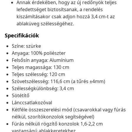
Annak érdekében, hogy az új redőnyök teljes
lefedettséget biztosítsanak, a rendelés
kiszámításakor csak adjon hozzá 3,4 cm-t az
ablaküveg szélességéhez.
Specifikációk
Színe: szürke
Anyaga: 100% poliészter
Felsősín anyaga: Alumínium
Teljes magassága: 130 cm
Teljes szélesség: 120 cm
Szövetszélesség: 116,6 cm (a tűrés ±4mm)
Szélességkülönbség: 3,4 cm
Sötétítő
Lánccsatlakozóval
Kétféle összeszerelési mód (csavarokkal vagy fúrás
nélkül, szorítókonzolok segítségével)
Fúrás nélküli rögzítő konzolok 1,6-2,2 cm
vastagságú ablakkeretekhez.