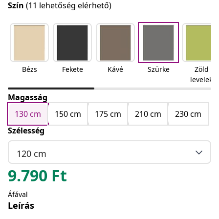
Szín
(11 lehetőség elérhető)
Bézs
Fekete
Kávé
Szürke
Zöld
levelek
Magasság
130 cm
150 cm
175 cm
210 cm
230 cm
Szélesség
120 cm
9.790
Ft
Áfával
Leírás