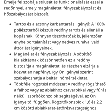
Emelje fel szobája stílusát és funkcionalitását ezzel a
redőnnyel, amely magánéletet, fényszabályozást és
hőszabályozást biztosít.
Tartós és alacsony karbantartási igényű: A 100%
poliészterből készült redőny tartós és ellenáll a
kopásnak. Könnyen tisztíthatóak is, jellemzően
enyhe portalanítást vagy nedves ruhával való
áttörlést igényelnek.
Magánélet és fényszabályozás: A sötétítő
kialakításnak köszönhetően ez a redőny
biztosítja a magánéletet, és részben elzárja a
közvetlen napfényt, így Ön igényei szerint
szabályozhatja a beltéri hőmérsékletet.
Többféle rögzítési módszer: A redőny rögzíthető
a falhoz vagy az ablakhoz csavarokkal vagy fúrás
nélkül, szorítókonzolok segítségével, az Ön
igényeitől függően. Rögzítőkonzolok 1,6 és 2,2
cm közötti ablakkeret-áttörésvastagsághoz.