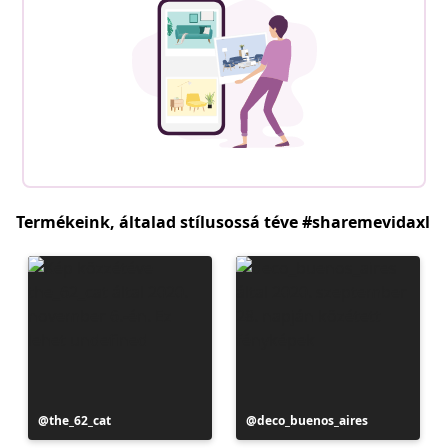
Termékeink, általad stílusossá téve #sharemevidaxl
Bejegyzés
the_62_cat
Bejegyzés
deco_buenos_aires
közzétevője
közzétevője