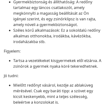
Gyermekbiztonság és állíthatóság: A redőny
tartalmaz egy láncos csatlakozót, amely
megkönnyíti a magasság beállítását az Ön
igényei szerint, és egy zsinórklipsz is van rajta,
amely növeli a gyermekbiztonságot.
Széles körű alkalmazások: Ez a sokoldalú redőny
alkalmas otthonokba, irodákba, kávézókba,
irodaházakba stb.
Figyelem:
Tartsa a vezetékeket kisgyermekek elől elzárva. A
zsinórok a gyermek nyaka köré tekeredhetnek.
Jó tudni:
Mielőtt redőnyt vásárol, kezdje az ablaküveg
mérésével. Csak egy baráti tipp: a szövet egy
kicsit keskenyebb, mint a teljes szélesség,
beleértve a konzolokat is.