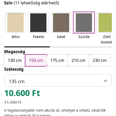
Szín
(11 lehetőség elérhető)
Bézs
Fekete
Kávé
Szürke
Zöld
levelek
Magasság
130 cm
150 cm
175 cm
210 cm
230 cm
Szélesség
135 cm
10.600
Ft
11.340
Ft
A legalacsonyabb nem akciós ár, amelyet a vidaXL vásárlók
láttak az elmúlt 30 napban.