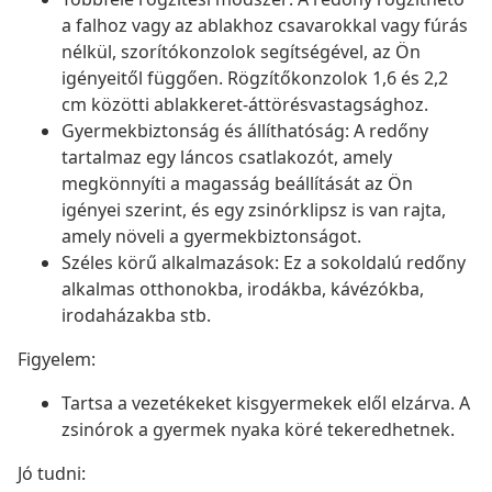
a falhoz vagy az ablakhoz csavarokkal vagy fúrás
nélkül, szorítókonzolok segítségével, az Ön
igényeitől függően. Rögzítőkonzolok 1,6 és 2,2
cm közötti ablakkeret-áttörésvastagsághoz.
Gyermekbiztonság és állíthatóság: A redőny
tartalmaz egy láncos csatlakozót, amely
megkönnyíti a magasság beállítását az Ön
igényei szerint, és egy zsinórklipsz is van rajta,
amely növeli a gyermekbiztonságot.
Széles körű alkalmazások: Ez a sokoldalú redőny
alkalmas otthonokba, irodákba, kávézókba,
irodaházakba stb.
Figyelem:
Tartsa a vezetékeket kisgyermekek elől elzárva. A
zsinórok a gyermek nyaka köré tekeredhetnek.
Jó tudni: