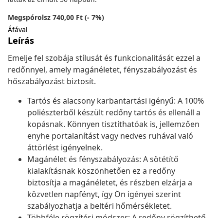
Megspórolsz 740,00 Ft (- 7%)
Áfával
Leírás
Emelje fel szobája stílusát és funkcionalitását ezzel a
redőnnyel, amely magánéletet, fényszabályozást és
hőszabályozást biztosít.
Tartós és alacsony karbantartási igényű: A 100%
poliészterből készült redőny tartós és ellenáll a
kopásnak. Könnyen tisztíthatóak is, jellemzően
enyhe portalanítást vagy nedves ruhával való
áttörlést igényelnek.
Magánélet és fényszabályozás: A sötétítő
kialakításnak köszönhetően ez a redőny
biztosítja a magánéletet, és részben elzárja a
közvetlen napfényt, így Ön igényei szerint
szabályozhatja a beltéri hőmérsékletet.
Többféle rögzítési módszer: A redőny rögzíthető