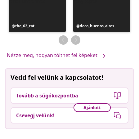
Bejegyzés
the_62_cat
Bejegyzés
deco_buenos_aires
közzétevője
közzétevője
Nézze meg, hogyan tölthet fel képeket
Vedd fel velünk a kapcsolatot!
Tovább a súgóközpontba
Ajánlott
Csevegj velünk!