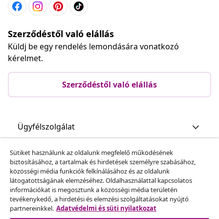
Szerződéstől való elállás
Küldj be egy rendelés lemondására vonatkozó
kérelmet.
Szerződéstől való elállás
Ügyfélszolgálat
Sütiket használunk az oldalunk megfelelő működésének
Üzlet
biztosításához, a tartalmak és hirdetések személyre szabásához,
közösségi média funkciók felkínálásához és az oldalunk
látogatottságának elemzéséhez. Oldalhasználattal kapcsolatos
vidaXL
információkat is megosztunk a közösségi média területén
tevékenykedő, a hirdetési és elemzési szolgáltatásokat nyújtó
partnereinkkel.
Adatvédelmi és süti nyilatkozat
Fedezz fel többet