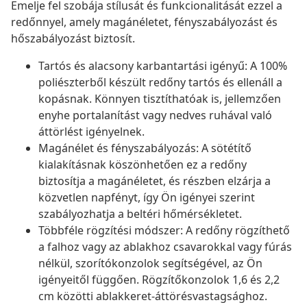
Emelje fel szobája stílusát és funkcionalitását ezzel a
redőnnyel, amely magánéletet, fényszabályozást és
hőszabályozást biztosít.
Tartós és alacsony karbantartási igényű: A 100%
poliészterből készült redőny tartós és ellenáll a
kopásnak. Könnyen tisztíthatóak is, jellemzően
enyhe portalanítást vagy nedves ruhával való
áttörlést igényelnek.
Magánélet és fényszabályozás: A sötétítő
kialakításnak köszönhetően ez a redőny
biztosítja a magánéletet, és részben elzárja a
közvetlen napfényt, így Ön igényei szerint
szabályozhatja a beltéri hőmérsékletet.
Többféle rögzítési módszer: A redőny rögzíthető
a falhoz vagy az ablakhoz csavarokkal vagy fúrás
nélkül, szorítókonzolok segítségével, az Ön
igényeitől függően. Rögzítőkonzolok 1,6 és 2,2
cm közötti ablakkeret-áttörésvastagsághoz.