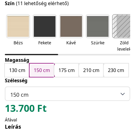
Szín
(11 lehetőség elérhető)
Bézs
Fekete
Kávé
Szürke
Zöld
levelek
Magasság
130 cm
150 cm
175 cm
210 cm
230 cm
Szélesség
150 cm
13.700
Ft
Áfával
Leírás