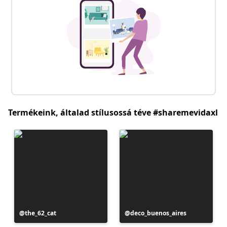
Termékeink, általad stílusossá téve #sharemevidaxl
Bejegyzés
the_62_cat
Bejegyzés
deco_buenos_aires
közzétevője
közzétevője