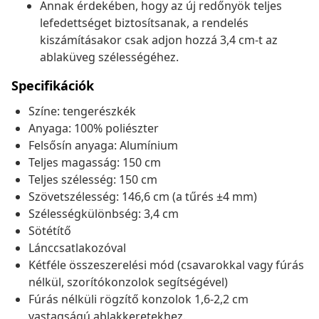
Annak érdekében, hogy az új redőnyök teljes
lefedettséget biztosítsanak, a rendelés
kiszámításakor csak adjon hozzá 3,4 cm-t az
ablaküveg szélességéhez.
Specifikációk
Színe: tengerészkék
Anyaga: 100% poliészter
Felsősín anyaga: Alumínium
Teljes magasság: 150 cm
Teljes szélesség: 150 cm
Szövetszélesség: 146,6 cm (a tűrés ±4 mm)
Szélességkülönbség: 3,4 cm
Sötétítő
Lánccsatlakozóval
Kétféle összeszerelési mód (csavarokkal vagy fúrás
nélkül, szorítókonzolok segítségével)
Fúrás nélküli rögzítő konzolok 1,6-2,2 cm
vastagságú ablakkeretekhez.