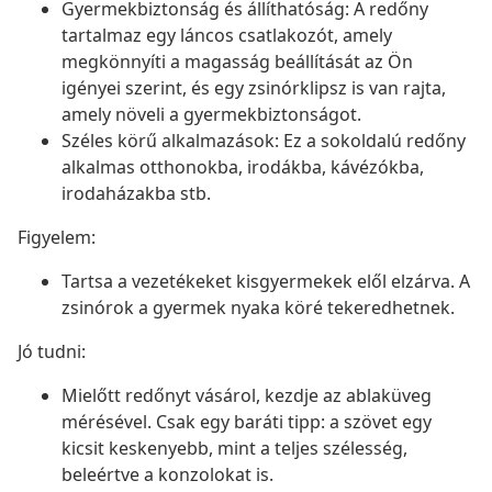
Gyermekbiztonság és állíthatóság: A redőny
tartalmaz egy láncos csatlakozót, amely
megkönnyíti a magasság beállítását az Ön
igényei szerint, és egy zsinórklipsz is van rajta,
amely növeli a gyermekbiztonságot.
Széles körű alkalmazások: Ez a sokoldalú redőny
alkalmas otthonokba, irodákba, kávézókba,
irodaházakba stb.
Figyelem:
Tartsa a vezetékeket kisgyermekek elől elzárva. A
zsinórok a gyermek nyaka köré tekeredhetnek.
Jó tudni:
Mielőtt redőnyt vásárol, kezdje az ablaküveg
mérésével. Csak egy baráti tipp: a szövet egy
kicsit keskenyebb, mint a teljes szélesség,
beleértve a konzolokat is.