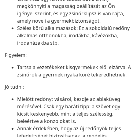
megkönnyíti a magasság beállítását az Ön
igényei szerint, és egy zsinórklipsz is van rajta,
amely növeli a gyermekbiztonságot.
Széles körű alkalmazások: Ez a sokoldalú redőny
alkalmas otthonokba, irodákba, kávézókba,
irodaházakba stb.
Figyelem:
Tartsa a vezetékeket kisgyermekek elől elzárva. A
zsinórok a gyermek nyaka köré tekeredhetnek.
Jó tudni:
Mielőtt redőnyt vásárol, kezdje az ablaküveg
mérésével. Csak egy baráti tipp: a szövet egy
kicsit keskenyebb, mint a teljes szélesség,
beleértve a konzolokat is.
Annak érdekében, hogy az új redőnyök teljes
lefedettséget biztosítsanak, a rendelés