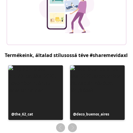
Termékeink, általad stílusossá téve #sharemevidaxl
Bejegyzés
the_62_cat
Bejegyzés
deco_buenos_aires
közzétevője
közzétevője