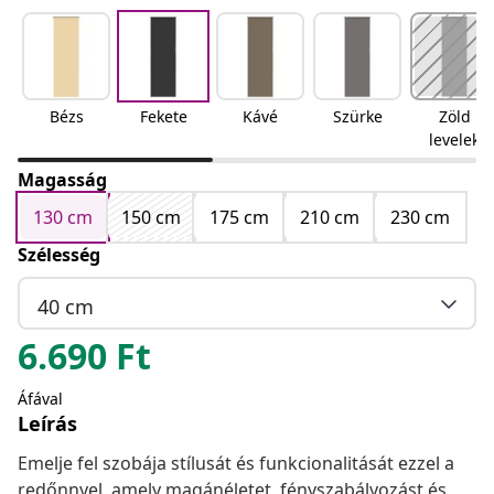
Bézs
Fekete
Kávé
Szürke
Zöld
levelek
Magasság
130 cm
150 cm
175 cm
210 cm
230 cm
Szélesség
40 cm
6.690
Ft
Áfával
Leírás
Emelje fel szobája stílusát és funkcionalitását ezzel a
redőnnyel, amely magánéletet, fényszabályozást és