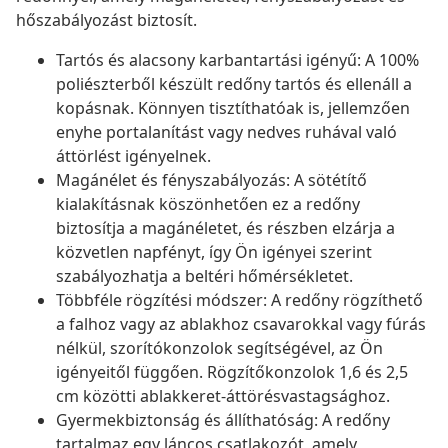
hőszabályozást biztosít.
Tartós és alacsony karbantartási igényű: A 100%
poliészterből készült redőny tartós és ellenáll a
kopásnak. Könnyen tisztíthatóak is, jellemzően
enyhe portalanítást vagy nedves ruhával való
áttörlést igényelnek.
Magánélet és fényszabályozás: A sötétítő
kialakításnak köszönhetően ez a redőny
biztosítja a magánéletet, és részben elzárja a
közvetlen napfényt, így Ön igényei szerint
szabályozhatja a beltéri hőmérsékletet.
Többféle rögzítési módszer: A redőny rögzíthető
a falhoz vagy az ablakhoz csavarokkal vagy fúrás
nélkül, szorítókonzolok segítségével, az Ön
igényeitől függően. Rögzítőkonzolok 1,6 és 2,5
cm közötti ablakkeret-áttörésvastagsághoz.
Gyermekbiztonság és állíthatóság: A redőny
tartalmaz egy láncos csatlakozót, amely