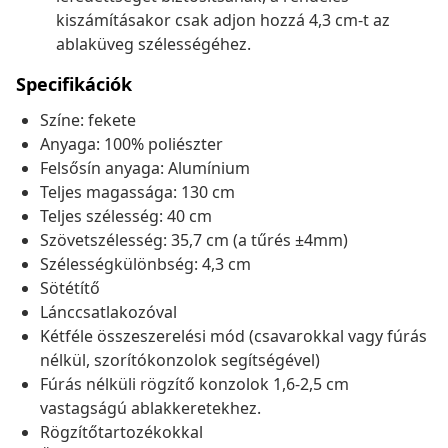
kiszámításakor csak adjon hozzá 4,3 cm-t az
ablaküveg szélességéhez.
Specifikációk
Színe: fekete
Anyaga: 100% poliészter
Felsősín anyaga: Alumínium
Teljes magassága: 130 cm
Teljes szélesség: 40 cm
Szövetszélesség: 35,7 cm (a tűrés ±4mm)
Szélességkülönbség: 4,3 cm
Sötétítő
Lánccsatlakozóval
Kétféle összeszerelési mód (csavarokkal vagy fúrás
nélkül, szorítókonzolok segítségével)
Fúrás nélküli rögzítő konzolok 1,6-2,5 cm
vastagságú ablakkeretekhez.
Rögzítőtartozékokkal