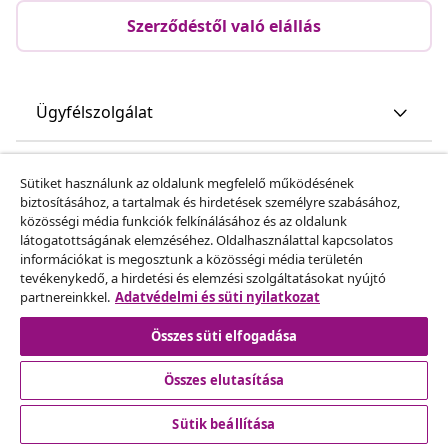
Szerződéstől való elállás
Ügyfélszolgálat
Üzlet
Sütiket használunk az oldalunk megfelelő működésének
biztosításához, a tartalmak és hirdetések személyre szabásához,
közösségi média funkciók felkínálásához és az oldalunk
vidaXL
látogatottságának elemzéséhez. Oldalhasználattal kapcsolatos
információkat is megosztunk a közösségi média területén
tevékenykedő, a hirdetési és elemzési szolgáltatásokat nyújtó
Fedezz fel többet
partnereinkkel.
Adatvédelmi és süti nyilatkozat
Összes süti elfogadása
Összes elutasítása
Sütik beállítása
© 2008-2026 vidaXL A www.vidaxl.hu a vidaXL Marketplace