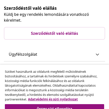
Szerződéstől való elállás
Küldj be egy rendelés lemondására vonatkozó
kérelmet.
Szerződéstől való elállás
Ügyfélszolgálat
Üzlet
Sütiket használunk az oldalunk megfelelő működésének
biztosításához, a tartalmak és hirdetések személyre szabásához,
közösségi média funkciók felkínálásához és az oldalunk
vidaXL
látogatottságának elemzéséhez. Oldalhasználattal kapcsolatos
információkat is megosztunk a közösségi média területén
tevékenykedő, a hirdetési és elemzési szolgáltatásokat nyújtó
Fedezz fel többet
partnereinkkel.
Adatvédelmi és süti nyilatkozat
Összes süti elfogadása