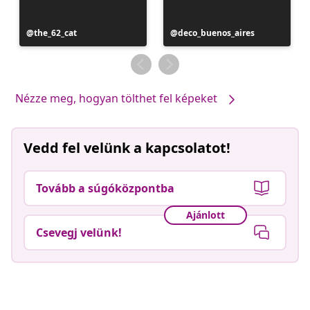
Bejegyzés
the_62_cat
Bejegyzés
deco_buenos_aires
közzétevője
közzétevője
Nézze meg, hogyan tölthet fel képeket
Vedd fel velünk a kapcsolatot!
Tovább a súgóközpontba
Ajánlott
Csevegj velünk!