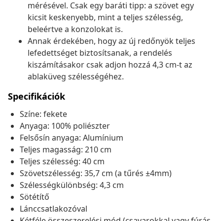
mérésével. Csak egy baráti tipp: a szövet egy
kicsit keskenyebb, mint a teljes szélesség,
beleértve a konzolokat is.
Annak érdekében, hogy az új redőnyök teljes
lefedettséget biztosítsanak, a rendelés
kiszámításakor csak adjon hozzá 4,3 cm-t az
ablaküveg szélességéhez.
Specifikációk
Színe: fekete
Anyaga: 100% poliészter
Felsősín anyaga: Alumínium
Teljes magasság: 210 cm
Teljes szélesség: 40 cm
Szövetszélesség: 35,7 cm (a tűrés ±4mm)
Szélességkülönbség: 4,3 cm
Sötétítő
Lánccsatlakozóval
Kétféle összeszerelési mód (csavarokkal vagy fúrás