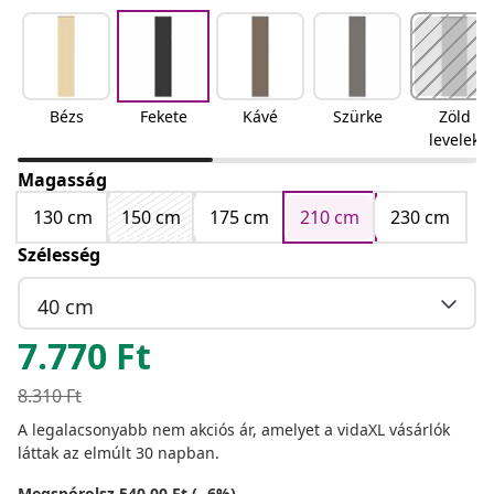
Bézs
Fekete
Kávé
Szürke
Zöld
levelek
Magasság
130 cm
150 cm
175 cm
210 cm
230 cm
Szélesség
40 cm
7.770
Ft
8.310
Ft
A legalacsonyabb nem akciós ár, amelyet a vidaXL vásárlók
láttak az elmúlt 30 napban.
Megspórolsz 540,00 Ft (- 6%)