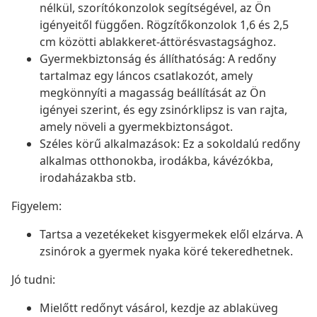
nélkül, szorítókonzolok segítségével, az Ön
igényeitől függően. Rögzítőkonzolok 1,6 és 2,5
cm közötti ablakkeret-áttörésvastagsághoz.
Gyermekbiztonság és állíthatóság: A redőny
tartalmaz egy láncos csatlakozót, amely
megkönnyíti a magasság beállítását az Ön
igényei szerint, és egy zsinórklipsz is van rajta,
amely növeli a gyermekbiztonságot.
Széles körű alkalmazások: Ez a sokoldalú redőny
alkalmas otthonokba, irodákba, kávézókba,
irodaházakba stb.
Figyelem:
Tartsa a vezetékeket kisgyermekek elől elzárva. A
zsinórok a gyermek nyaka köré tekeredhetnek.
Jó tudni:
Mielőtt redőnyt vásárol, kezdje az ablaküveg