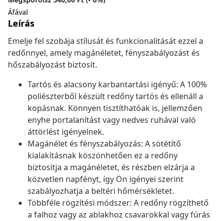
Áfával
Leírás
Emelje fel szobája stílusát és funkcionalitását ezzel a
redőnnyel, amely magánéletet, fényszabályozást és
hőszabályozást biztosít.
Tartós és alacsony karbantartási igényű: A 100%
poliészterből készült redőny tartós és ellenáll a
kopásnak. Könnyen tisztíthatóak is, jellemzően
enyhe portalanítást vagy nedves ruhával való
áttörlést igényelnek.
Magánélet és fényszabályozás: A sötétítő
kialakításnak köszönhetően ez a redőny
biztosítja a magánéletet, és részben elzárja a
közvetlen napfényt, így Ön igényei szerint
szabályozhatja a beltéri hőmérsékletet.
Többféle rögzítési módszer: A redőny rögzíthető
a falhoz vagy az ablakhoz csavarokkal vagy fúrás