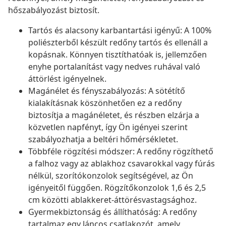
hőszabályozást biztosít.
Tartós és alacsony karbantartási igényű: A 100%
poliészterből készült redőny tartós és ellenáll a
kopásnak. Könnyen tisztíthatóak is, jellemzően
enyhe portalanítást vagy nedves ruhával való
áttörlést igényelnek.
Magánélet és fényszabályozás: A sötétítő
kialakításnak köszönhetően ez a redőny
biztosítja a magánéletet, és részben elzárja a
közvetlen napfényt, így Ön igényei szerint
szabályozhatja a beltéri hőmérsékletet.
Többféle rögzítési módszer: A redőny rögzíthető
a falhoz vagy az ablakhoz csavarokkal vagy fúrás
nélkül, szorítókonzolok segítségével, az Ön
igényeitől függően. Rögzítőkonzolok 1,6 és 2,5
cm közötti ablakkeret-áttörésvastagsághoz.
Gyermekbiztonság és állíthatóság: A redőny
tartalmaz egy láncos csatlakozót, amely