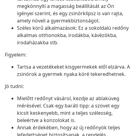
megkönnyíti a magasság beállítását az Ön
igényei szerint, és egy zsinórklipsz is van rajta,
amely növeli a gyermekbiztonságot.
Széles körű alkalmazások: Ez a sokoldalú redőny
alkalmas otthonokba, irodákba, kávézókba,
irodaházakba stb.
Figyelem:
Tartsa a vezetékeket kisgyermekek elől elzárva. A
zsinórok a gyermek nyaka köré tekeredhetnek.
Jó tudni:
Mielőtt redőnyt vásárol, kezdje az ablaküveg
mérésével. Csak egy baráti tipp: a szövet egy
kicsit keskenyebb, mint a teljes szélesség,
beleértve a konzolokat is.
Annak érdekében, hogy az új redőnyök teljes
lefedettséget biztosítsanak, a rendelés