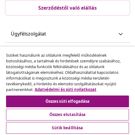
Szerződéstől való elállás
Ügyfélszolgálat
Üzlet
Sütiket használunk az oldalunk megfelelő működésének
biztosításához, a tartalmak és hirdetések személyre szabásához,
közösségi média funkciók felkínálásához és az oldalunk
vidaXL
látogatottságának elemzéséhez. Oldalhasználattal kapcsolatos
információkat is megosztunk a közösségi média területén
tevékenykedő, a hirdetési és elemzési szolgáltatásokat nyújtó
Fedezz fel többet
partnereinkkel.
Adatvédelmi és süti nyilatkozat
Összes süti elfogadása
Összes elutasítása
Sütik beállítása
© 2008-2026 vidaXL A www.vidaxl.hu a vidaXL Marketplace