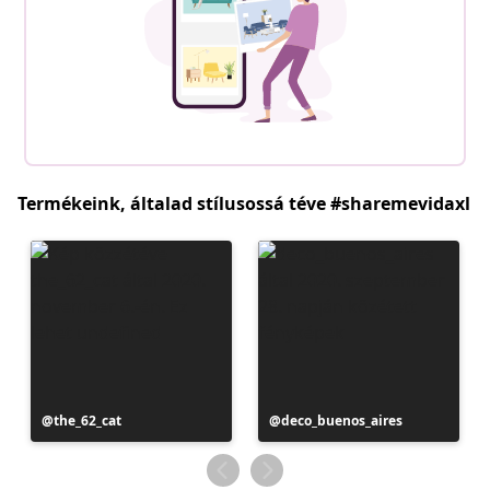
Termékeink, általad stílusossá téve #sharemevidaxl
Bejegyzés
the_62_cat
Bejegyzés
deco_buenos_aires
közzétevője
közzétevője