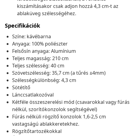
kiszámításakor csak adjon hozzá 4,3 cm-t az
ablaküveg szélességéhez.
Specifikációk
Színe: kávébarna
Anyaga: 100% poliészter
Felsősín anyaga: Alumínium
Teljes magasság: 210 cm
Teljes szélesség: 40 cm
Szövetszélesség: 35,7 cm (a tűrés ±4mm)
Szélességkülönbség: 4,3 cm
Sötétítő
Lánccsatlakozóval
Kétféle összeszerelési mód (csavarokkal vagy fúrás
nélkül, szorítókonzolok segítségével)
Fúrás nélküli rögzítő konzolok 1,6-2,5 cm
vastagságú ablakkeretekhez.
Rögzítőtartozékokkal