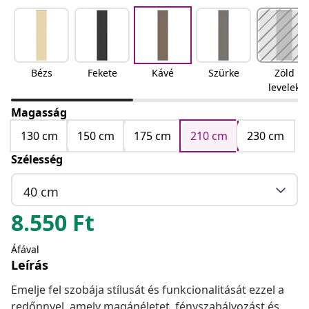
Bézs
Fekete
Kávé
Szürke
Zöld
levelek
Magasság
130 cm
150 cm
175 cm
210 cm
230 cm
Szélesség
40 cm
8.550
Ft
Áfával
Leírás
Emelje fel szobája stílusát és funkcionalitását ezzel a
redőnnyel, amely magánéletet, fényszabályozást és