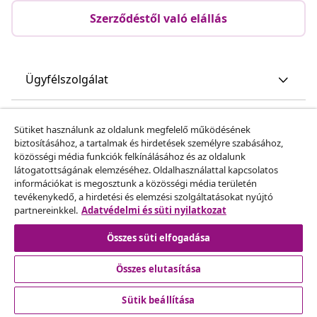
Szerződéstől való elállás
Ügyfélszolgálat
Üzlet
Sütiket használunk az oldalunk megfelelő működésének
biztosításához, a tartalmak és hirdetések személyre szabásához,
közösségi média funkciók felkínálásához és az oldalunk
vidaXL
látogatottságának elemzéséhez. Oldalhasználattal kapcsolatos
információkat is megosztunk a közösségi média területén
tevékenykedő, a hirdetési és elemzési szolgáltatásokat nyújtó
Fedezz fel többet
partnereinkkel.
Adatvédelmi és süti nyilatkozat
Összes süti elfogadása
Összes elutasítása
Sütik beállítása
© 2008-2026 vidaXL A www.vidaxl.hu a vidaXL Marketplace