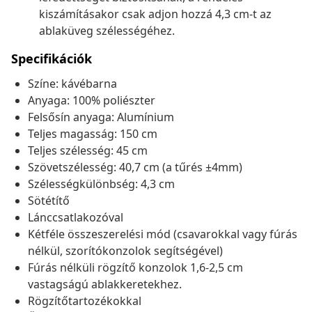
kiszámításakor csak adjon hozzá 4,3 cm-t az
ablaküveg szélességéhez.
Specifikációk
Színe: kávébarna
Anyaga: 100% poliészter
Felsősín anyaga: Alumínium
Teljes magasság: 150 cm
Teljes szélesség: 45 cm
Szövetszélesség: 40,7 cm (a tűrés ±4mm)
Szélességkülönbség: 4,3 cm
Sötétítő
Lánccsatlakozóval
Kétféle összeszerelési mód (csavarokkal vagy fúrás
nélkül, szorítókonzolok segítségével)
Fúrás nélküli rögzítő konzolok 1,6-2,5 cm
vastagságú ablakkeretekhez.
Rögzítőtartozékokkal