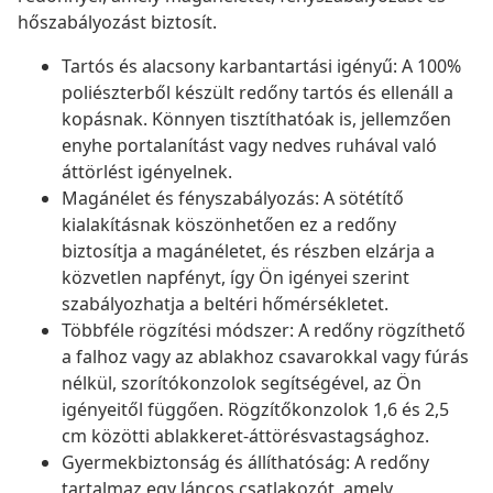
hőszabályozást biztosít.
Tartós és alacsony karbantartási igényű: A 100%
poliészterből készült redőny tartós és ellenáll a
kopásnak. Könnyen tisztíthatóak is, jellemzően
enyhe portalanítást vagy nedves ruhával való
áttörlést igényelnek.
Magánélet és fényszabályozás: A sötétítő
kialakításnak köszönhetően ez a redőny
biztosítja a magánéletet, és részben elzárja a
közvetlen napfényt, így Ön igényei szerint
szabályozhatja a beltéri hőmérsékletet.
Többféle rögzítési módszer: A redőny rögzíthető
a falhoz vagy az ablakhoz csavarokkal vagy fúrás
nélkül, szorítókonzolok segítségével, az Ön
igényeitől függően. Rögzítőkonzolok 1,6 és 2,5
cm közötti ablakkeret-áttörésvastagsághoz.
Gyermekbiztonság és állíthatóság: A redőny
tartalmaz egy láncos csatlakozót, amely