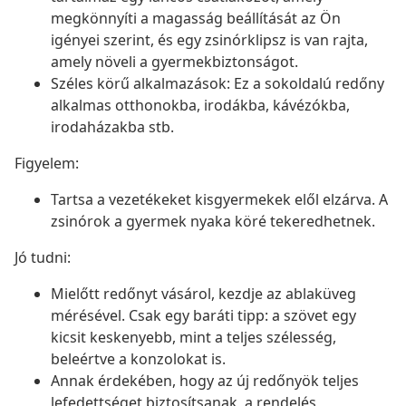
megkönnyíti a magasság beállítását az Ön
igényei szerint, és egy zsinórklipsz is van rajta,
amely növeli a gyermekbiztonságot.
Széles körű alkalmazások: Ez a sokoldalú redőny
alkalmas otthonokba, irodákba, kávézókba,
irodaházakba stb.
Figyelem:
Tartsa a vezetékeket kisgyermekek elől elzárva. A
zsinórok a gyermek nyaka köré tekeredhetnek.
Jó tudni:
Mielőtt redőnyt vásárol, kezdje az ablaküveg
mérésével. Csak egy baráti tipp: a szövet egy
kicsit keskenyebb, mint a teljes szélesség,
beleértve a konzolokat is.
Annak érdekében, hogy az új redőnyök teljes
lefedettséget biztosítsanak, a rendelés