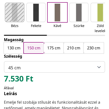
Bézs
Fekete
Kávé
Szürke
Zöld
levelek
Magasság
130 cm
150 cm
175 cm
210 cm
230 cm
Szélesség
45 cm
7.530
Ft
Áfával
Leírás
Emelje fel szobája stílusát és funkcionalitását ezzel a
redőnnyel, amely magánéletet, fényszabályozást és