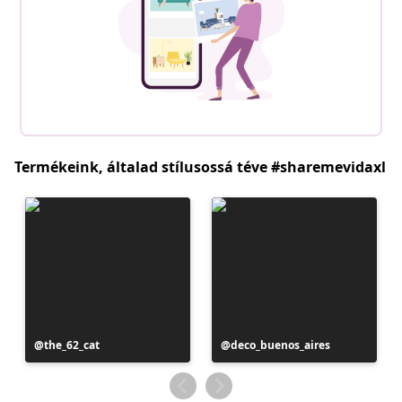
Termékeink, általad stílusossá téve #sharemevidaxl
Bejegyzés
the_62_cat
Bejegyzés
deco_buenos_aires
közzétevője
közzétevője