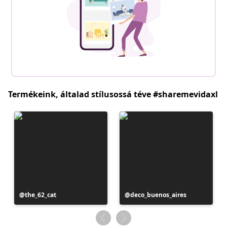
Termékeink, általad stílusossá téve #sharemevidaxl
Bejegyzés
the_62_cat
Bejegyzés
deco_buenos_aires
közzétevője
közzétevője