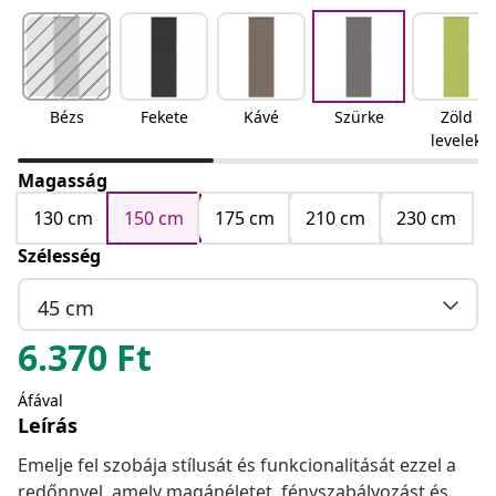
Bézs
Fekete
Kávé
Szürke
Zöld
levelek
Magasság
130 cm
150 cm
175 cm
210 cm
230 cm
Szélesség
45 cm
6.370
Ft
Áfával
Leírás
Emelje fel szobája stílusát és funkcionalitását ezzel a
redőnnyel, amely magánéletet, fényszabályozást és