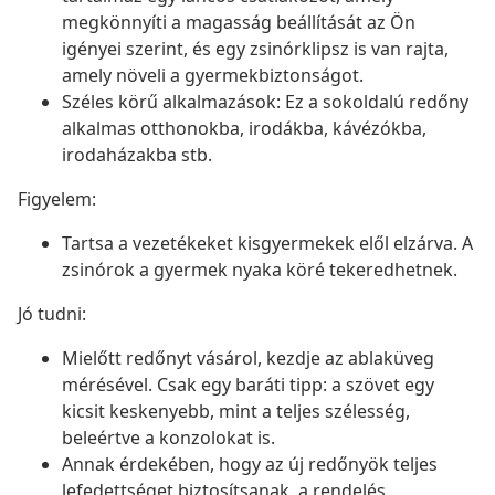
megkönnyíti a magasság beállítását az Ön
igényei szerint, és egy zsinórklipsz is van rajta,
amely növeli a gyermekbiztonságot.
Széles körű alkalmazások: Ez a sokoldalú redőny
alkalmas otthonokba, irodákba, kávézókba,
irodaházakba stb.
Figyelem:
Tartsa a vezetékeket kisgyermekek elől elzárva. A
zsinórok a gyermek nyaka köré tekeredhetnek.
Jó tudni:
Mielőtt redőnyt vásárol, kezdje az ablaküveg
mérésével. Csak egy baráti tipp: a szövet egy
kicsit keskenyebb, mint a teljes szélesség,
beleértve a konzolokat is.
Annak érdekében, hogy az új redőnyök teljes
lefedettséget biztosítsanak, a rendelés