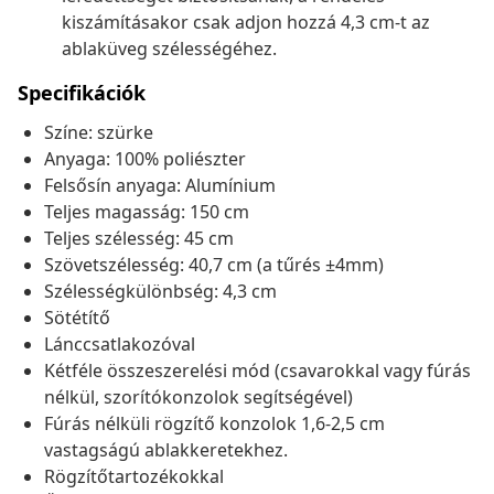
kiszámításakor csak adjon hozzá 4,3 cm-t az
ablaküveg szélességéhez.
Specifikációk
Színe: szürke
Anyaga: 100% poliészter
Felsősín anyaga: Alumínium
Teljes magasság: 150 cm
Teljes szélesség: 45 cm
Szövetszélesség: 40,7 cm (a tűrés ±4mm)
Szélességkülönbség: 4,3 cm
Sötétítő
Lánccsatlakozóval
Kétféle összeszerelési mód (csavarokkal vagy fúrás
nélkül, szorítókonzolok segítségével)
Fúrás nélküli rögzítő konzolok 1,6-2,5 cm
vastagságú ablakkeretekhez.
Rögzítőtartozékokkal