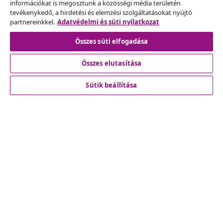
információkat is megosztunk a közösségi média területén
Szerződéstől való elállás
tevékenykedő, a hirdetési és elemzési szolgáltatásokat nyújtó
partnereinkkel.
Adatvédelmi és süti nyilatkozat
Összes süti elfogadása
Ügyfélszolgálat
Összes elutasítása
Üzlet
Sütik beállítása
vidaXL
Fedezz fel többet
© 2008-2026 vidaXL A www.vidaxl.hu a vidaXL Marketplace