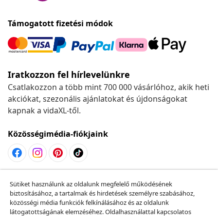
Támogatott fizetési módok
Iratkozzon fel hírlevelünkre
Csatlakozzon a több mint 700 000 vásárlóhoz, akik heti
akciókat, szezonális ajánlatokat és újdonságokat
kapnak a vidaXL-től.
Közösségimédia-fiókjaink
Szerződéstől való elállás
Sütiket használunk az oldalunk megfelelő működésének
Küldj be egy rendelés lemondására vonatkozó
biztosításához, a tartalmak és hirdetések személyre szabásához,
közösségi média funkciók felkínálásához és az oldalunk
kérelmet.
látogatottságának elemzéséhez. Oldalhasználattal kapcsolatos