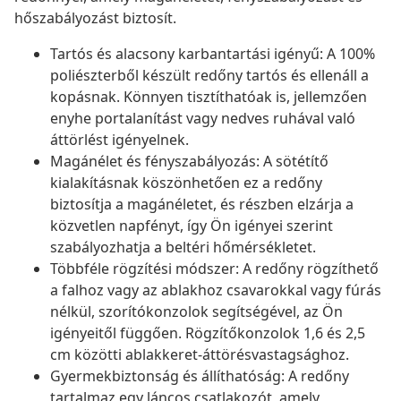
hőszabályozást biztosít.
Tartós és alacsony karbantartási igényű: A 100%
poliészterből készült redőny tartós és ellenáll a
kopásnak. Könnyen tisztíthatóak is, jellemzően
enyhe portalanítást vagy nedves ruhával való
áttörlést igényelnek.
Magánélet és fényszabályozás: A sötétítő
kialakításnak köszönhetően ez a redőny
biztosítja a magánéletet, és részben elzárja a
közvetlen napfényt, így Ön igényei szerint
szabályozhatja a beltéri hőmérsékletet.
Többféle rögzítési módszer: A redőny rögzíthető
a falhoz vagy az ablakhoz csavarokkal vagy fúrás
nélkül, szorítókonzolok segítségével, az Ön
igényeitől függően. Rögzítőkonzolok 1,6 és 2,5
cm közötti ablakkeret-áttörésvastagsághoz.
Gyermekbiztonság és állíthatóság: A redőny
tartalmaz egy láncos csatlakozót, amely