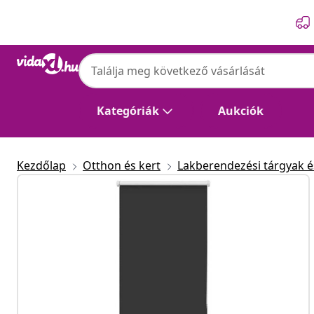
Előző
Következő
Kategóriák
Aukciók
Kezdőlap
Otthon és kert
Lakberendezési tárgyak és