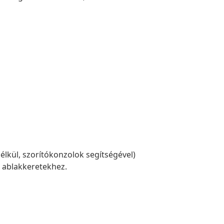
élkül, szorítókonzolok segítségével)
ú ablakkeretekhez.