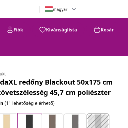
magyar
Fiók
Kívánságlista
Kosár
k
daXL
idaXL redőny Blackout 50x175 cm
zövetszélesség 45,7 cm poliészter
ín
(11 lehetőség elérhető)