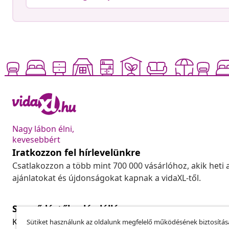
Nagy lábon élni,
kevesebbért
Iratkozzon fel hírlevelünkre
Csatlakozzon a több mint 700 000 vásárlóhoz, akik heti 
ajánlatokat és újdonságokat kapnak a vidaXL-től.
Szerződéstől való elállás
Küldj be egy rendelés lemondására vonatkozó kérelmet
Sütiket használunk az oldalunk megfelelő működésének biztosítás