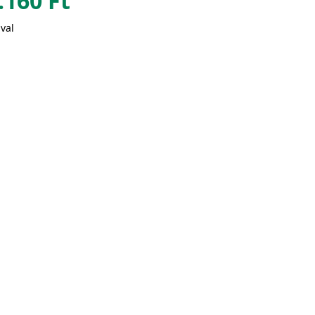
.160
Ft
val