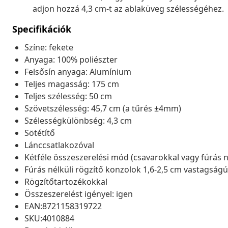
adjon hozzá 4,3 cm-t az ablaküveg szélességéhez.
Specifikációk
Színe: fekete
Anyaga: 100% poliészter
Felsősín anyaga: Alumínium
Teljes magasság: 175 cm
Teljes szélesség: 50 cm
Szövetszélesség: 45,7 cm (a tűrés ±4mm)
Szélességkülönbség: 4,3 cm
Sötétítő
Lánccsatlakozóval
Kétféle összeszerelési mód (csavarokkal vagy fúrás n
Fúrás nélküli rögzítő konzolok 1,6-2,5 cm vastagság
Rögzítőtartozékokkal
Összeszerelést igényel: igen
EAN:8721158319722
SKU:4010884