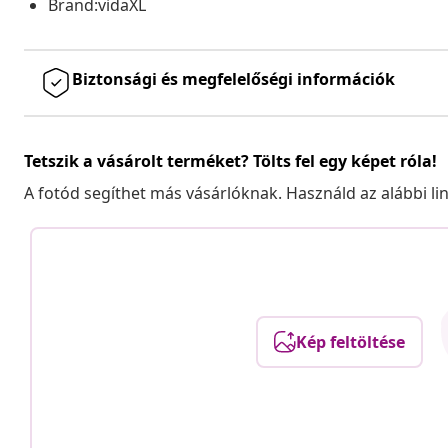
Brand:vidaXL
Biztonsági és megfelelőségi információk
Tetszik a vásárolt terméket? Tölts fel egy képet róla!
A fotód segíthet más vásárlóknak. Használd az alábbi li
Kép feltöltése