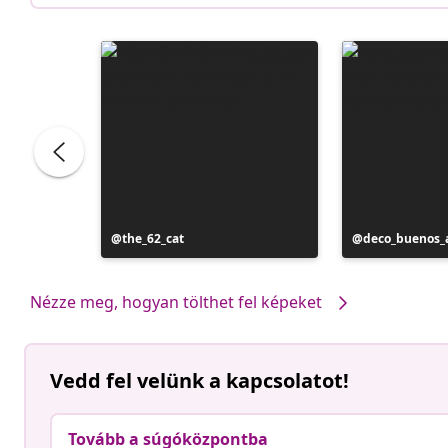
Bejegyzés
the_62_cat
Bejegyzés
deco_buenos_a
közzétevője
közzétevője
Nézze meg, hogyan tölthet fel képeket
Vedd fel velünk a kapcsolatot!
Tovább a súgóközpontba