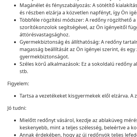
Magánélet és fényszabályozás: A sötétítő kialakít
és részben elzárja a közvetlen napfényt, így Ön igé
Többféle rögzítési módszer: A redőny rögzíthető a 
szorítókonzolok segítségével, az Ön igényeitől füg
áttörésvastagsághoz.
Gyermekbiztonság és állíthatóság: A redőny tartal
magasság beállítását az Ön igényei szerint, és egy z
gyermekbiztonságot.
Széles körű alkalmazások: Ez a sokoldalú redőny 
stb.
Figyelem:
Tartsa a vezetékeket kisgyermekek elől elzárva. A
Jó tudni:
Mielőtt redőnyt vásárol, kezdje az ablaküveg mérésé
keskenyebb, mint a teljes szélesség, beleértve a ko
Annak érdekében, hogy az új redőnyök teljes lefed