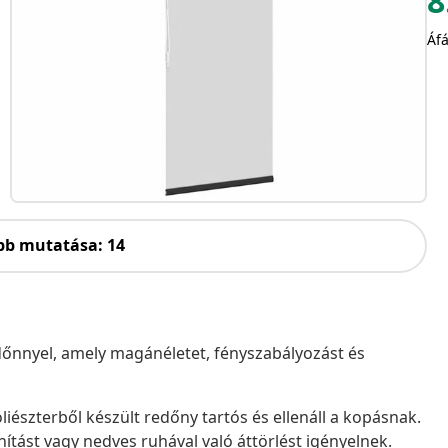
8
Áfá
bb mutatása: 14
redőnnyel, amely magánéletet, fényszabályozást és
iészterből készült redőny tartós és ellenáll a kopásnak.
nítást vagy nedves ruhával való áttörlést igényelnek.