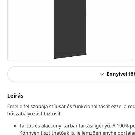
Ennyivel tö
Leírás
Emelje fel szobája stílusát és funkcionalitását ezzel a 
hőszabályozást biztosít.
Tartós és alacsony karbantartási igényű: A 100% pol
Könnyen tisztíthatóak is, jellemzően enyhe portala