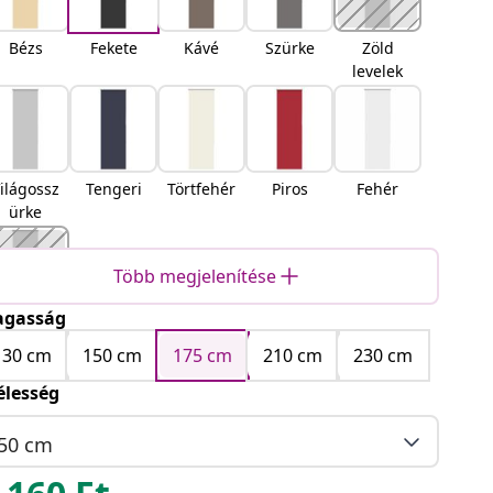
Bézs
Fekete
Kávé
Szürke
Zöld
levelek
ilágossz
Tengeri
Törtfehér
Piros
Fehér
ürke
Több megjelenítése
gasság
Sárga
130 cm
150 cm
175 cm
210 cm
230 cm
élesség
50 cm