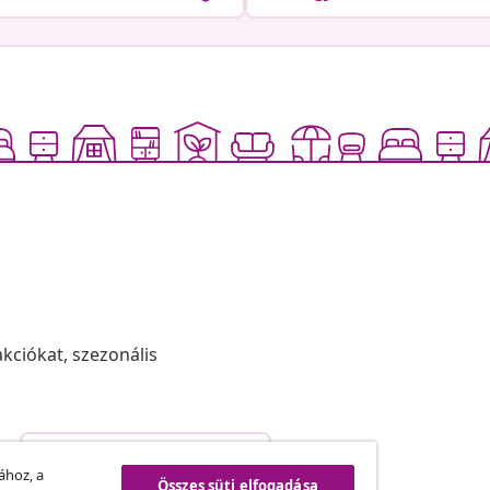
akciókat, szezonális
Szerződéstől való elállás
.
ához, a
Összes süti elfogadása