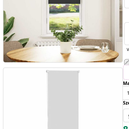
V
Ma
Sz