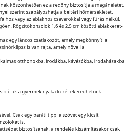
ásnak köszönhetően ez a redőny biztosítja a magánéletet,
nyei szerint szabályozhatja a beltéri hőmérsékletet.
falhoz vagy az ablakhoz csavarokkal vagy fúrás nélkül,
gően. Rögzítőkonzolok 1,6 és 2,5 cm közötti ablakkeret-
maz egy láncos csatlakozót, amely megkönnyíti a
sinórklipsz is van rajta, amely növeli a
alkalmas otthonokba, irodákba, kávézókba, irodaházakba
 zsinórok a gyermek nyaka köré tekeredhetnek.
vel. Csak egy baráti tipp: a szövet egy kicsit
nzolokat is.
ettséget biztosítsanak, a rendelés kiszámításakor csak