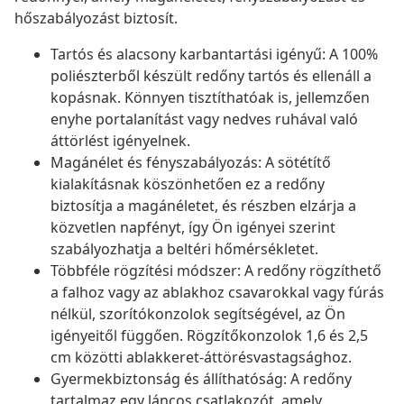
hőszabályozást biztosít.
Tartós és alacsony karbantartási igényű: A 100%
poliészterből készült redőny tartós és ellenáll a
kopásnak. Könnyen tisztíthatóak is, jellemzően
enyhe portalanítást vagy nedves ruhával való
áttörlést igényelnek.
Magánélet és fényszabályozás: A sötétítő
kialakításnak köszönhetően ez a redőny
biztosítja a magánéletet, és részben elzárja a
közvetlen napfényt, így Ön igényei szerint
szabályozhatja a beltéri hőmérsékletet.
Többféle rögzítési módszer: A redőny rögzíthető
a falhoz vagy az ablakhoz csavarokkal vagy fúrás
nélkül, szorítókonzolok segítségével, az Ön
igényeitől függően. Rögzítőkonzolok 1,6 és 2,5
cm közötti ablakkeret-áttörésvastagsághoz.
Gyermekbiztonság és állíthatóság: A redőny
tartalmaz egy láncos csatlakozót, amely