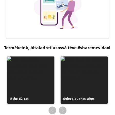
Termékeink, általad stílusossá téve #sharemevidaxl
Bejegyzés
the_62_cat
Bejegyzés
deco_buenos_aires
közzétevője
közzétevője