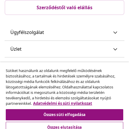
Szerződéstől való elállás
Ügyfélszolgálat
Üzlet
vidaXL
Sütiket használunk az oldalunk megfelelő működésének
biztosításához, a tartalmak és hirdetések személyre szabásához,
közösségi média funkciók felkínálásához és az oldalunk
Fedezz fel többet
látogatottságának elemzéséhez. Oldalhasználattal kapcsolatos
információkat is megosztunk a közösségi média területén
tevékenykedő, a hirdetési és elemzési szolgáltatásokat nyújtó
partnereinkkel.
Adatvédelmi és süti nyilatkozat
Összes süti elfogadása
Összes elutasítása
© 2008-2026 vidaXL A www.vidaxl.hu a vidaXL Marketplace