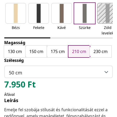
Bézs
Fekete
Kávé
Szürke
Zöld
levelek
Magasság
130 cm
150 cm
175 cm
210 cm
230 cm
Szélesség
50 cm
7.950
Ft
Áfával
Leírás
Emelje fel szobája stílusát és funkcionalitását ezzel a
redőnnyel, amely magánéletet, fényszabályozást és