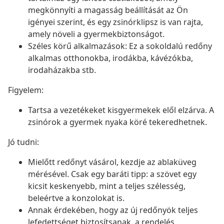
megkönnyíti a magasság beállítását az Ön
igényei szerint, és egy zsinórklipsz is van rajta,
amely növeli a gyermekbiztonságot.
Széles körű alkalmazások: Ez a sokoldalú redőny
alkalmas otthonokba, irodákba, kávézókba,
irodaházakba stb.
Figyelem:
Tartsa a vezetékeket kisgyermekek elől elzárva. A
zsinórok a gyermek nyaka köré tekeredhetnek.
Jó tudni:
Mielőtt redőnyt vásárol, kezdje az ablaküveg
mérésével. Csak egy baráti tipp: a szövet egy
kicsit keskenyebb, mint a teljes szélesség,
beleértve a konzolokat is.
Annak érdekében, hogy az új redőnyök teljes
lefedettséget biztosítsanak, a rendelés