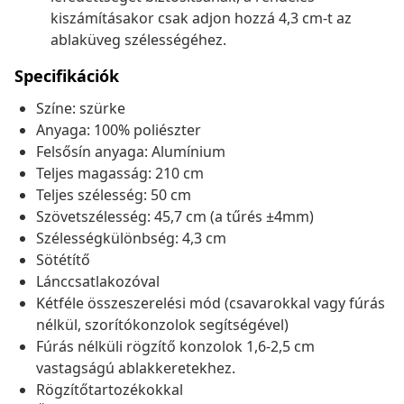
kiszámításakor csak adjon hozzá 4,3 cm-t az
ablaküveg szélességéhez.
Specifikációk
Színe: szürke
Anyaga: 100% poliészter
Felsősín anyaga: Alumínium
Teljes magasság: 210 cm
Teljes szélesség: 50 cm
Szövetszélesség: 45,7 cm (a tűrés ±4mm)
Szélességkülönbség: 4,3 cm
Sötétítő
Lánccsatlakozóval
Kétféle összeszerelési mód (csavarokkal vagy fúrás
nélkül, szorítókonzolok segítségével)
Fúrás nélküli rögzítő konzolok 1,6-2,5 cm
vastagságú ablakkeretekhez.
Rögzítőtartozékokkal