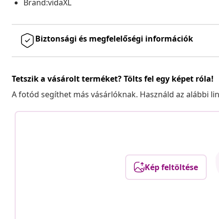
Brand:vidaXL
Biztonsági és megfelelőségi információk
Tetszik a vásárolt terméket? Tölts fel egy képet róla!
A fotód segíthet más vásárlóknak. Használd az alábbi li
Kép feltöltése