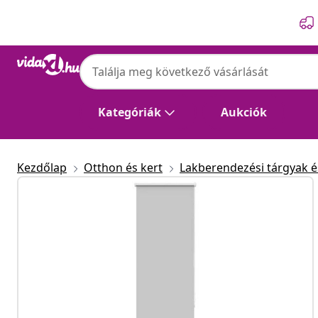
Előző
Következő
Kategóriák
Aukciók
Kezdőlap
Otthon és kert
Lakberendezési tárgyak és