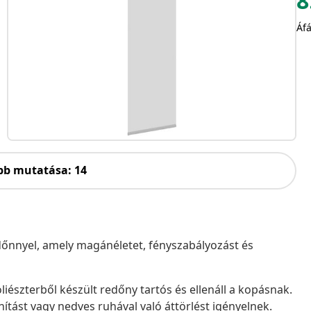
8
Áfá
bb mutatása: 14
redőnnyel, amely magánéletet, fényszabályozást és
iészterből készült redőny tartós és ellenáll a kopásnak.
nítást vagy nedves ruhával való áttörlést igényelnek.