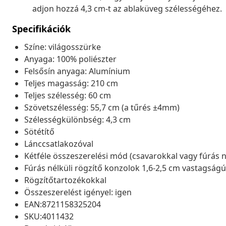
adjon hozzá 4,3 cm-t az ablaküveg szélességéhez.
Specifikációk
Színe: világosszürke
Anyaga: 100% poliészter
Felsősín anyaga: Alumínium
Teljes magasság: 210 cm
Teljes szélesség: 60 cm
Szövetszélesség: 55,7 cm (a tűrés ±4mm)
Szélességkülönbség: 4,3 cm
Sötétítő
Lánccsatlakozóval
Kétféle összeszerelési mód (csavarokkal vagy fúrás n
Fúrás nélküli rögzítő konzolok 1,6-2,5 cm vastagság
Rögzítőtartozékokkal
Összeszerelést igényel: igen
EAN:8721158325204
SKU:4011432