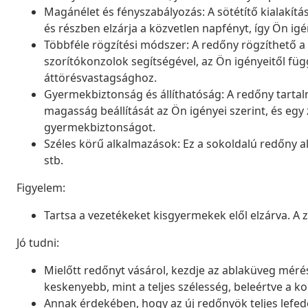
Magánélet és fényszabályozás: A sötétítő kialakít
és részben elzárja a közvetlen napfényt, így Ön igé
Többféle rögzítési módszer: A redőny rögzíthető a 
szorítókonzolok segítségével, az Ön igényeitől füg
áttörésvastagsághoz.
Gyermekbiztonság és állíthatóság: A redőny tartal
magasság beállítását az Ön igényei szerint, és egy z
gyermekbiztonságot.
Széles körű alkalmazások: Ez a sokoldalú redőny 
stb.
Figyelem:
Tartsa a vezetékeket kisgyermekek elől elzárva. A
Jó tudni:
Mielőtt redőnyt vásárol, kezdje az ablaküveg mérésé
keskenyebb, mint a teljes szélesség, beleértve a ko
Annak érdekében, hogy az új redőnyök teljes lefed