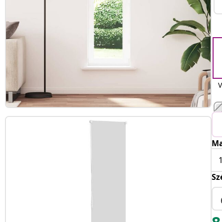
V
Ma
Sz