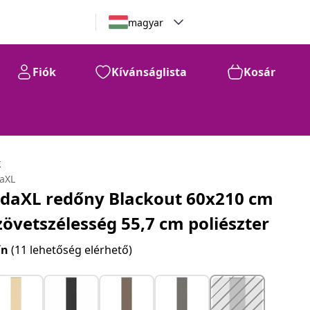
magyar
Fiók
Kívánságlista
Kosár
k
daXL
idaXL redőny Blackout 60x210 cm
zövetszélesség 55,7 cm poliészter
ín
(11 lehetőség elérhető)