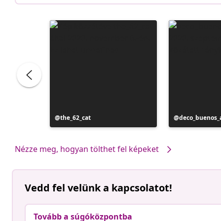
Bejegyzés
the_62_cat
Bejegyzés
deco_buenos_a
közzétevője
közzétevője
Nézze meg, hogyan tölthet fel képeket
Vedd fel velünk a kapcsolatot!
Tovább a súgóközpontba