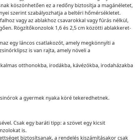
ásnak köszönhetően ez a redőny biztosítja a magánéletet,
nyei szerint szabályozhatja a beltéri hőmérsékletet.
falhoz vagy az ablakhoz csavarokkal vagy fúrás nélkül,
gően. Rögzítőkonzolok 1,6 és 2,5 cm közötti ablakkeret-
maz egy láncos csatlakozót, amely megkönnyíti a
sinórklipsz is van rajta, amely növeli a
alkalmas otthonokba, irodákba, kávézókba, irodaházakba
 zsinórok a gyermek nyaka köré tekeredhetnek.
vel. Csak egy baráti tipp: a szövet egy kicsit
nzolokat is.
ettséget biztosítsanak, a rendelés kiszámításakor csak