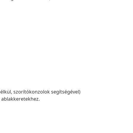
élkül, szorítókonzolok segítségével)
ú ablakkeretekhez.