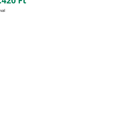
.420
Ft
val