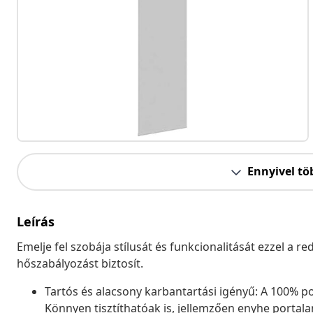
Ennyivel tö
Leírás
Emelje fel szobája stílusát és funkcionalitását ezzel a 
hőszabályozást biztosít.
Tartós és alacsony karbantartási igényű: A 100% pol
Könnyen tisztíthatóak is, jellemzően enyhe portala