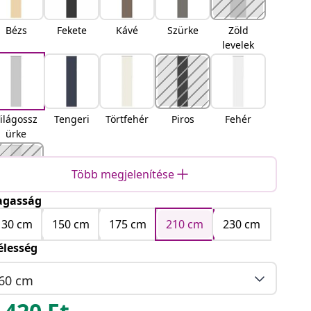
Bézs
Fekete
Kávé
Szürke
Zöld
levelek
ilágossz
Tengeri
Törtfehér
Piros
Fehér
ürke
Több megjelenítése
gasság
Sárga
130 cm
150 cm
175 cm
210 cm
230 cm
élesség
60 cm