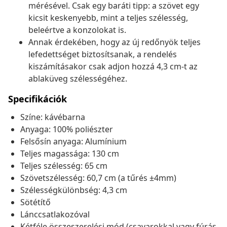
mérésével. Csak egy baráti tipp: a szövet egy
kicsit keskenyebb, mint a teljes szélesség,
beleértve a konzolokat is.
Annak érdekében, hogy az új redőnyök teljes
lefedettséget biztosítsanak, a rendelés
kiszámításakor csak adjon hozzá 4,3 cm-t az
ablaküveg szélességéhez.
Specifikációk
Színe: kávébarna
Anyaga: 100% poliészter
Felsősín anyaga: Alumínium
Teljes magassága: 130 cm
Teljes szélesség: 65 cm
Szövetszélesség: 60,7 cm (a tűrés ±4mm)
Szélességkülönbség: 4,3 cm
Sötétítő
Lánccsatlakozóval
Kétféle összeszerelési mód (csavarokkal vagy fúrás