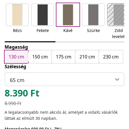
Bézs
Fekete
Kávé
Szürke
Zöld
levelek
Magasság
130 cm
150 cm
175 cm
210 cm
230 cm
Szélesség
65 cm
8.390
Ft
8.990
Ft
A legalacsonyabb nem akciós ár, amelyet a vidaXL vásárlók
láttak az elmúlt 30 napban.
Megspórolsz 600,00 Ft (- 7%)