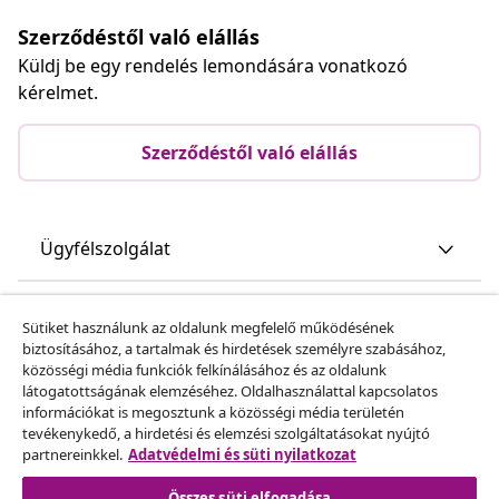
Szerződéstől való elállás
Küldj be egy rendelés lemondására vonatkozó
kérelmet.
Szerződéstől való elállás
Ügyfélszolgálat
Üzlet
Sütiket használunk az oldalunk megfelelő működésének
biztosításához, a tartalmak és hirdetések személyre szabásához,
közösségi média funkciók felkínálásához és az oldalunk
vidaXL
látogatottságának elemzéséhez. Oldalhasználattal kapcsolatos
információkat is megosztunk a közösségi média területén
tevékenykedő, a hirdetési és elemzési szolgáltatásokat nyújtó
Fedezz fel többet
partnereinkkel.
Adatvédelmi és süti nyilatkozat
Összes süti elfogadása