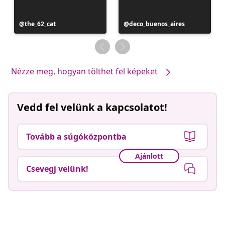
Bejegyzés
the_62_cat
Bejegyzés
deco_buenos_aires
közzétevője
közzétevője
Nézze meg, hogyan tölthet fel képeket
Vedd fel velünk a kapcsolatot!
Tovább a súgóközpontba
Ajánlott
Csevegj velünk!