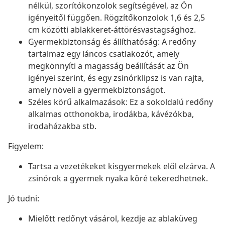
nélkül, szorítókonzolok segítségével, az Ön
igényeitől függően. Rögzítőkonzolok 1,6 és 2,5
cm közötti ablakkeret-áttörésvastagsághoz.
Gyermekbiztonság és állíthatóság: A redőny
tartalmaz egy láncos csatlakozót, amely
megkönnyíti a magasság beállítását az Ön
igényei szerint, és egy zsinórklipsz is van rajta,
amely növeli a gyermekbiztonságot.
Széles körű alkalmazások: Ez a sokoldalú redőny
alkalmas otthonokba, irodákba, kávézókba,
irodaházakba stb.
Figyelem:
Tartsa a vezetékeket kisgyermekek elől elzárva. A
zsinórok a gyermek nyaka köré tekeredhetnek.
Jó tudni:
Mielőtt redőnyt vásárol, kezdje az ablaküveg