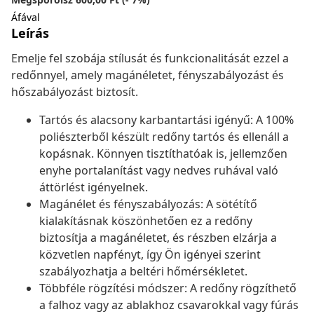
Áfával
Leírás
Emelje fel szobája stílusát és funkcionalitását ezzel a
redőnnyel, amely magánéletet, fényszabályozást és
hőszabályozást biztosít.
Tartós és alacsony karbantartási igényű: A 100%
poliészterből készült redőny tartós és ellenáll a
kopásnak. Könnyen tisztíthatóak is, jellemzően
enyhe portalanítást vagy nedves ruhával való
áttörlést igényelnek.
Magánélet és fényszabályozás: A sötétítő
kialakításnak köszönhetően ez a redőny
biztosítja a magánéletet, és részben elzárja a
közvetlen napfényt, így Ön igényei szerint
szabályozhatja a beltéri hőmérsékletet.
Többféle rögzítési módszer: A redőny rögzíthető
a falhoz vagy az ablakhoz csavarokkal vagy fúrás