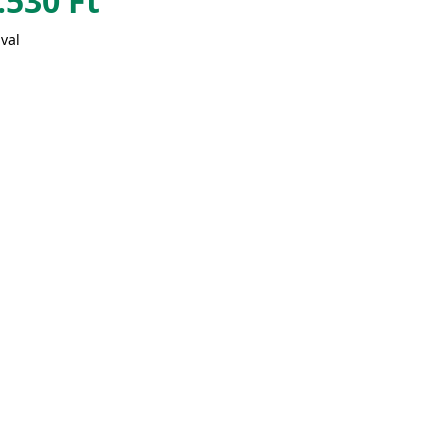
.530
Ft
val