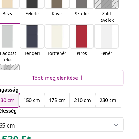
Bézs
Fekete
Kávé
Szürke
Zöld
levelek
ilágossz
Tengeri
Törtfehér
Piros
Fehér
ürke
Több megjelenítése
gasság
Sárga
130 cm
150 cm
175 cm
210 cm
230 cm
élesség
65 cm