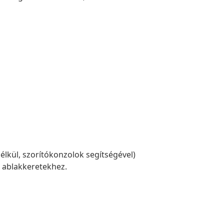
élkül, szorítókonzolok segítségével)
ú ablakkeretekhez.