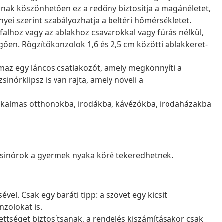
ásnak köszönhetően ez a redőny biztosítja a magánéletet,
nyei szerint szabályozhatja a beltéri hőmérsékletet.
falhoz vagy az ablakhoz csavarokkal vagy fúrás nélkül,
gően. Rögzítőkonzolok 1,6 és 2,5 cm közötti ablakkeret-
maz egy láncos csatlakozót, amely megkönnyíti a
sinórklipsz is van rajta, amely növeli a
alkalmas otthonokba, irodákba, kávézókba, irodaházakba
 zsinórok a gyermek nyaka köré tekeredhetnek.
vel. Csak egy baráti tipp: a szövet egy kicsit
nzolokat is.
ettséget biztosítsanak, a rendelés kiszámításakor csak