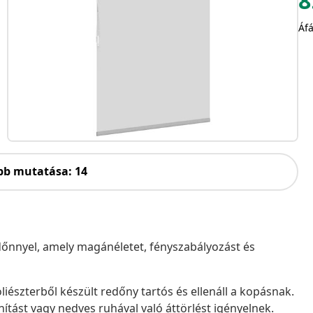
8
Áfá
bb mutatása: 14
redőnnyel, amely magánéletet, fényszabályozást és
iészterből készült redőny tartós és ellenáll a kopásnak.
nítást vagy nedves ruhával való áttörlést igényelnek.