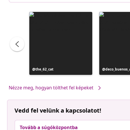
Bejegyzés
the_62_cat
Bejegyzés
deco_buenos_a
közzétevője
közzétevője
Nézze meg, hogyan tölthet fel képeket
Vedd fel velünk a kapcsolatot!
Tovább a súgóközpontba