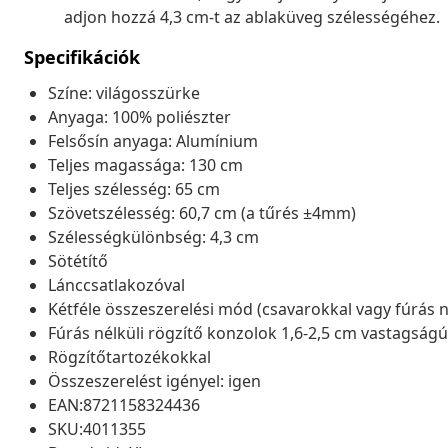
adjon hozzá 4,3 cm-t az ablaküveg szélességéhez.
Specifikációk
Színe: világosszürke
Anyaga: 100% poliészter
Felsősín anyaga: Alumínium
Teljes magassága: 130 cm
Teljes szélesség: 65 cm
Szövetszélesség: 60,7 cm (a tűrés ±4mm)
Szélességkülönbség: 4,3 cm
Sötétítő
Lánccsatlakozóval
Kétféle összeszerelési mód (csavarokkal vagy fúrás n
Fúrás nélküli rögzítő konzolok 1,6-2,5 cm vastagság
Rögzítőtartozékokkal
Összeszerelést igényel: igen
EAN:8721158324436
SKU:4011355