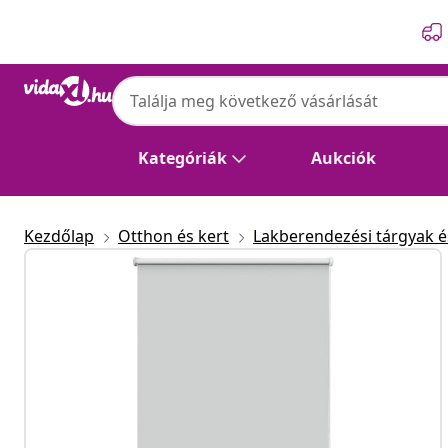
Előző
Következő
Kategóriák
Aukciók
Kezdőlap
Otthon és kert
Lakberendezési tárgyak és