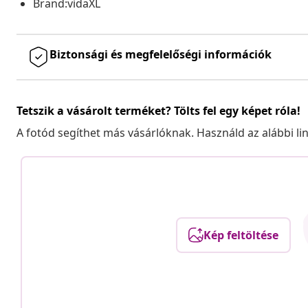
Brand:vidaXL
Biztonsági és megfelelőségi információk
Tetszik a vásárolt terméket? Tölts fel egy képet róla!
A fotód segíthet más vásárlóknak. Használd az alábbi li
Kép feltöltése