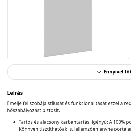
Ennyivel tö
Leírás
Emelje fel szobája stílusát és funkcionalitását ezzel a 
hőszabályozást biztosít.
Tartós és alacsony karbantartási igényű: A 100% pol
Könnyen tisztíthatóak is, jellemzően enyhe portala