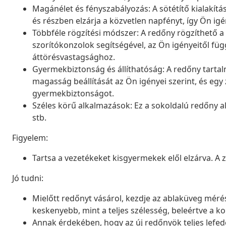
Magánélet és fényszabályozás: A sötétítő kialakít
és részben elzárja a közvetlen napfényt, így Ön igé
Többféle rögzítési módszer: A redőny rögzíthető a 
szorítókonzolok segítségével, az Ön igényeitől füg
áttörésvastagsághoz.
Gyermekbiztonság és állíthatóság: A redőny tartal
magasság beállítását az Ön igényei szerint, és egy z
gyermekbiztonságot.
Széles körű alkalmazások: Ez a sokoldalú redőny 
stb.
Figyelem:
Tartsa a vezetékeket kisgyermekek elől elzárva. A
Jó tudni:
Mielőtt redőnyt vásárol, kezdje az ablaküveg mérésé
keskenyebb, mint a teljes szélesség, beleértve a ko
Annak érdekében, hogy az új redőnyök teljes lefed