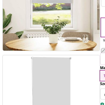
V
Ma
Sz