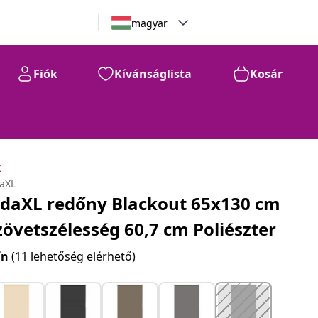
magyar
Fiók
Kívánságlista
Kosár
k
daXL
idaXL redőny Blackout 65x130 cm
zövetszélesség 60,7 cm Poliészter
ín
(11 lehetőség elérhető)