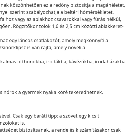
ásnak köszönhetően ez a redőny biztosítja a magánéletet,
nyei szerint szabályozhatja a beltéri hőmérsékletet.
falhoz vagy az ablakhoz csavarokkal vagy fúrás nélkül,
gően. Rögzítőkonzolok 1,6 és 2,5 cm közötti ablakkeret-
maz egy láncos csatlakozót, amely megkönnyíti a
sinórklipsz is van rajta, amely növeli a
alkalmas otthonokba, irodákba, kávézókba, irodaházakba
 zsinórok a gyermek nyaka köré tekeredhetnek.
vel. Csak egy baráti tipp: a szövet egy kicsit
nzolokat is.
ettséget biztosítsanak, a rendelés kiszámításakor csak