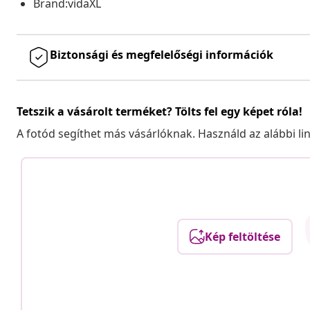
Brand:vidaXL
Biztonsági és megfelelőségi információk
Tetszik a vásárolt terméket? Tölts fel egy képet róla!
A fotód segíthet más vásárlóknak. Használd az alábbi li
Kép feltöltése