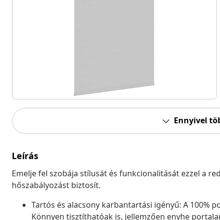
Ennyivel tö
Leírás
Emelje fel szobája stílusát és funkcionalitását ezzel a 
hőszabályozást biztosít.
Tartós és alacsony karbantartási igényű: A 100% pol
Könnyen tisztíthatóak is, jellemzően enyhe portala