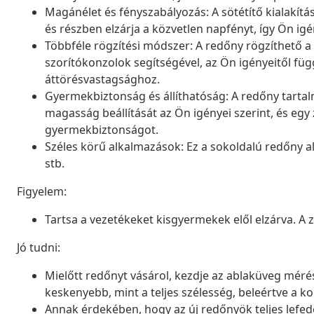
Magánélet és fényszabályozás: A sötétítő kialakít
és részben elzárja a közvetlen napfényt, így Ön igé
Többféle rögzítési módszer: A redőny rögzíthető a 
szorítókonzolok segítségével, az Ön igényeitől füg
áttörésvastagsághoz.
Gyermekbiztonság és állíthatóság: A redőny tartal
magasság beállítását az Ön igényei szerint, és egy z
gyermekbiztonságot.
Széles körű alkalmazások: Ez a sokoldalú redőny 
stb.
Figyelem:
Tartsa a vezetékeket kisgyermekek elől elzárva. A
Jó tudni:
Mielőtt redőnyt vásárol, kezdje az ablaküveg mérésé
keskenyebb, mint a teljes szélesség, beleértve a ko
Annak érdekében, hogy az új redőnyök teljes lefed