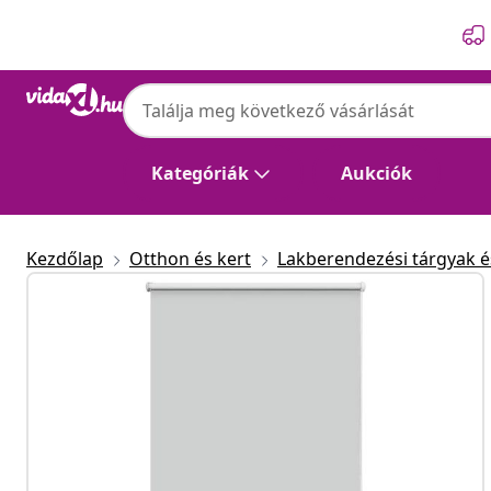
Előző
Következő
Kategóriák
Aukciók
Kezdőlap
Otthon és kert
Lakberendezési tárgyak és