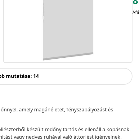
8
Áfá
bb mutatása: 14
redőnnyel, amely magánéletet, fényszabályozást és
iészterből készült redőny tartós és ellenáll a kopásnak.
nítást vagy nedves ruhával való áttörlést igényelnek.