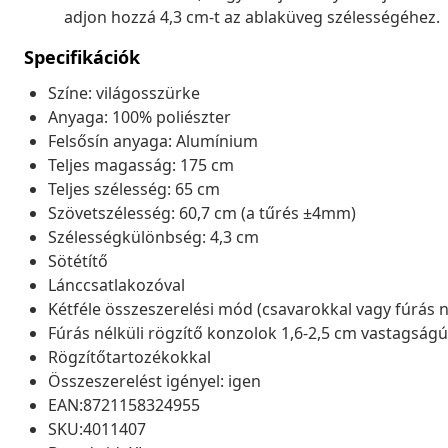
adjon hozzá 4,3 cm-t az ablaküveg szélességéhez.
Specifikációk
Színe: világosszürke
Anyaga: 100% poliészter
Felsősín anyaga: Alumínium
Teljes magasság: 175 cm
Teljes szélesség: 65 cm
Szövetszélesség: 60,7 cm (a tűrés ±4mm)
Szélességkülönbség: 4,3 cm
Sötétítő
Lánccsatlakozóval
Kétféle összeszerelési mód (csavarokkal vagy fúrás n
Fúrás nélküli rögzítő konzolok 1,6-2,5 cm vastagság
Rögzítőtartozékokkal
Összeszerelést igényel: igen
EAN:8721158324955
SKU:4011407