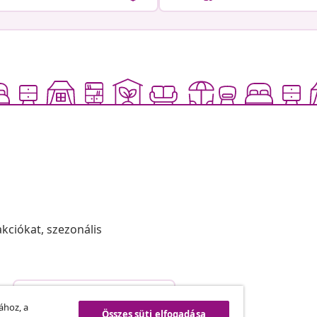
akciókat, szezonális
Szerződéstől való elállás
.
ához, a
Összes süti elfogadása