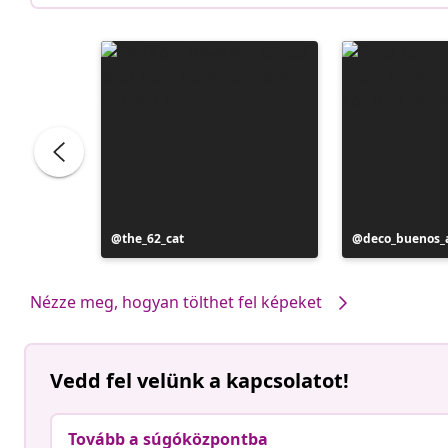
Bejegyzés
the_62_cat
Bejegyzés
deco_buenos_a
közzétevője
közzétevője
Nézze meg, hogyan tölthet fel képeket
Vedd fel velünk a kapcsolatot!
Tovább a súgóközpontba