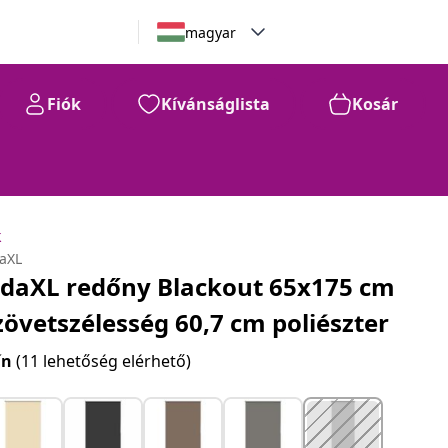
magyar
Fiók
Kívánságlista
Kosár
k
daXL
idaXL redőny Blackout 65x175 cm
zövetszélesség 60,7 cm poliészter
ín
(11 lehetőség elérhető)