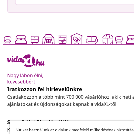
Nagy lábon élni,
kevesebbért
Iratkozzon fel hírlevelünkre
Csatlakozzon a több mint 700 000 vásárlóhoz, akik heti 
ajánlatokat és újdonságokat kapnak a vidaXL-től.
Szerződéstől való elállás
Küldj be egy rendelés lemondására vonatkozó kérelmet
Sütiket használunk az oldalunk megfelelő működésének biztosítás