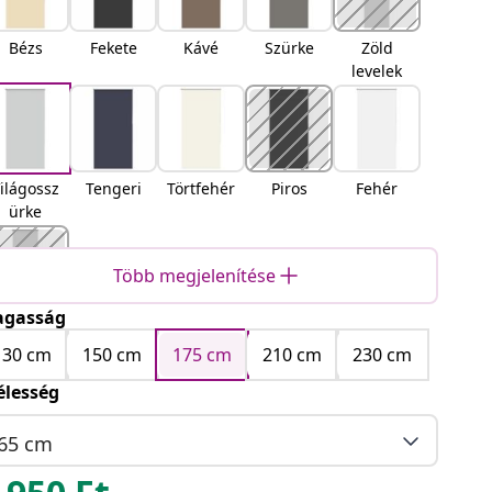
Bézs
Fekete
Kávé
Szürke
Zöld
levelek
ilágossz
Tengeri
Törtfehér
Piros
Fehér
ürke
Több megjelenítése
gasság
Sárga
130 cm
150 cm
175 cm
210 cm
230 cm
élesség
65 cm