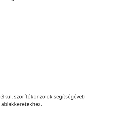
élkül, szorítókonzolok segítségével)
ú ablakkeretekhez.