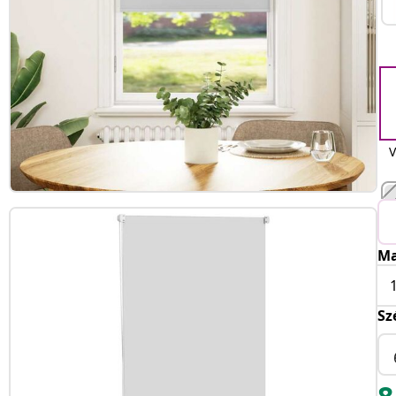
V
Ma
Sz