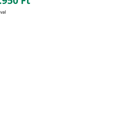
.950
Ft
val