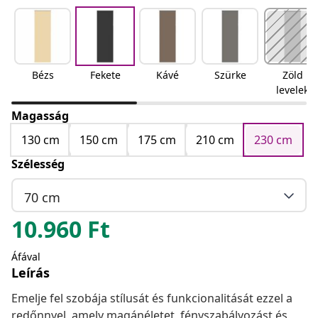
Bézs
Fekete
Kávé
Szürke
Zöld
levelek
Magasság
130 cm
150 cm
175 cm
210 cm
230 cm
Szélesség
70 cm
10.960
Ft
Áfával
Leírás
Emelje fel szobája stílusát és funkcionalitását ezzel a
redőnnyel, amely magánéletet, fényszabályozást és