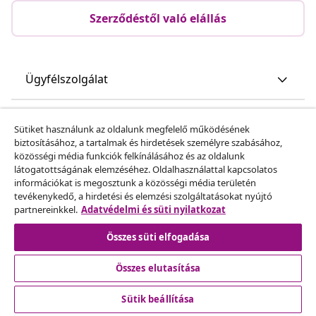
Szerződéstől való elállás
Ügyfélszolgálat
Üzlet
Sütiket használunk az oldalunk megfelelő működésének
biztosításához, a tartalmak és hirdetések személyre szabásához,
közösségi média funkciók felkínálásához és az oldalunk
vidaXL
látogatottságának elemzéséhez. Oldalhasználattal kapcsolatos
információkat is megosztunk a közösségi média területén
tevékenykedő, a hirdetési és elemzési szolgáltatásokat nyújtó
Fedezz fel többet
partnereinkkel.
Adatvédelmi és süti nyilatkozat
Összes süti elfogadása
Összes elutasítása
Sütik beállítása
© 2008-2026 vidaXL A www.vidaxl.hu a vidaXL Marketplace