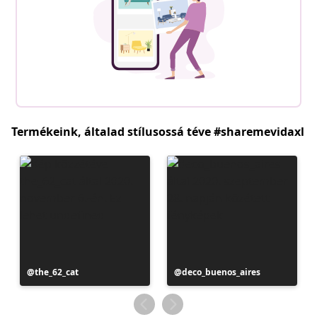
Termékeink, általad stílusossá téve #sharemevidaxl
Bejegyzés
the_62_cat
Bejegyzés
deco_buenos_aires
közzétevője
közzétevője