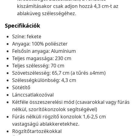
kiszámításakor csak adjon hozzá 4,3 cm-t az
ablaküveg szélességéhez.
Specifikációk
Színe: fekete
Anyaga: 100% poliészter
Felsősín anyaga: Alumínium
Teljes magassága: 230 cm
Teljes szélesség: 70 cm
Szövetszélesség: 65,7 cm (a tűrés ±4mm)
Szélességkülönbség: 4,3 cm
Sötétítő
Lánccsatlakozóval
Kétféle összeszerelési mód (csavarokkal vagy fúrás
nélkül, szorítókonzolok segítségével)
Fúrás nélküli rögzítő konzolok 1,6-2,5 cm
vastagságú ablakkeretekhez.
Rögzítőtartozékokkal