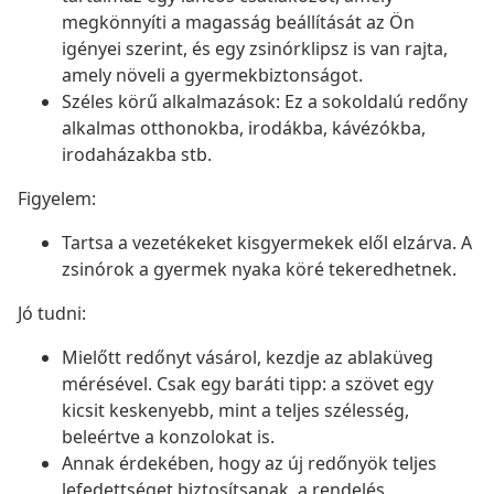
megkönnyíti a magasság beállítását az Ön
igényei szerint, és egy zsinórklipsz is van rajta,
amely növeli a gyermekbiztonságot.
Széles körű alkalmazások: Ez a sokoldalú redőny
alkalmas otthonokba, irodákba, kávézókba,
irodaházakba stb.
Figyelem:
Tartsa a vezetékeket kisgyermekek elől elzárva. A
zsinórok a gyermek nyaka köré tekeredhetnek.
Jó tudni:
Mielőtt redőnyt vásárol, kezdje az ablaküveg
mérésével. Csak egy baráti tipp: a szövet egy
kicsit keskenyebb, mint a teljes szélesség,
beleértve a konzolokat is.
Annak érdekében, hogy az új redőnyök teljes
lefedettséget biztosítsanak, a rendelés