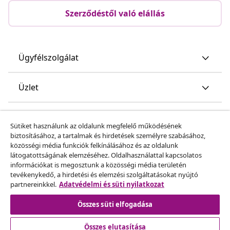
Szerződéstől való elállás
Ügyfélszolgálat
Üzlet
vidaXL
Sütiket használunk az oldalunk megfelelő működésének
biztosításához, a tartalmak és hirdetések személyre szabásához,
közösségi média funkciók felkínálásához és az oldalunk
Fedezz fel többet
látogatottságának elemzéséhez. Oldalhasználattal kapcsolatos
információkat is megosztunk a közösségi média területén
tevékenykedő, a hirdetési és elemzési szolgáltatásokat nyújtó
partnereinkkel.
Adatvédelmi és süti nyilatkozat
Összes süti elfogadása
Összes elutasítása
© 2008-2026 vidaXL A www.vidaxl.hu a vidaXL Marketplace