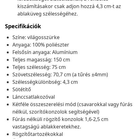
kiszámításakor csak adjon hozzá 4,3 cm-t az
ablaküveg szélességéhez.
Specifikációk
Színe: világosszürke
Anyaga: 100% poliészter
Felsősín anyaga: Alumínium
Teljes magasság: 150 cm
Teljes szélesség: 75 cm
Szövetszélesség: 70,7 cm (a tűrés ±4mm)
Szélességkülönbség: 4,3 cm
Sötétítő
Lánccsatlakozóval
Kétféle összeszerelési mód (csavarokkal vagy fúrás
nélkül, szorítókonzolok segítségével)
Fúrás nélküli rögzítő konzolok 1,6-2,5 cm
vastagságú ablakkeretekhez.
Rögzítőtartozékokkal