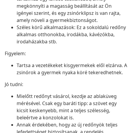
megkönnyíti a magasság beállítását az Ön
igényei szerint, és egy zsinórklipsz is van rajta,
amely növeli a gyermekbiztonságot.
Széles körű alkalmazások: Ez a sokoldalú redőny
alkalmas otthonokba, irodákba, kávézókba,
irodaházakba stb.
Figyelem:
Tartsa a vezetékeket kisgyermekek elől elzárva. A
zsinórok a gyermek nyaka köré tekeredhetnek.
Jó tudni:
Mielőtt redőnyt vásárol, kezdje az ablaküveg
mérésével. Csak egy baráti tipp: a szövet egy
kicsit keskenyebb, mint a teljes szélesség,
beleértve a konzolokat is.
Annak érdekében, hogy az új redőnyök teljes
lefedettséget biztosítsanak, a rendelés