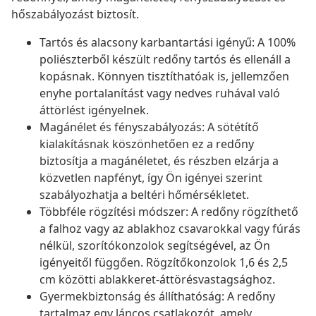
hőszabályozást biztosít.
Tartós és alacsony karbantartási igényű: A 100%
poliészterből készült redőny tartós és ellenáll a
kopásnak. Könnyen tisztíthatóak is, jellemzően
enyhe portalanítást vagy nedves ruhával való
áttörlést igényelnek.
Magánélet és fényszabályozás: A sötétítő
kialakításnak köszönhetően ez a redőny
biztosítja a magánéletet, és részben elzárja a
közvetlen napfényt, így Ön igényei szerint
szabályozhatja a beltéri hőmérsékletet.
Többféle rögzítési módszer: A redőny rögzíthető
a falhoz vagy az ablakhoz csavarokkal vagy fúrás
nélkül, szorítókonzolok segítségével, az Ön
igényeitől függően. Rögzítőkonzolok 1,6 és 2,5
cm közötti ablakkeret-áttörésvastagsághoz.
Gyermekbiztonság és állíthatóság: A redőny
tartalmaz egy láncos csatlakozót, amely