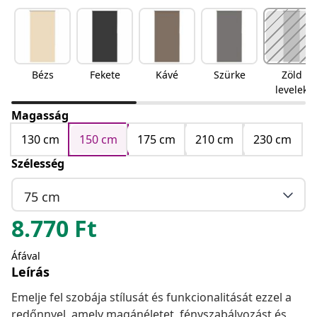
Bézs
Fekete
Kávé
Szürke
Zöld
levelek
Magasság
130 cm
150 cm
175 cm
210 cm
230 cm
Szélesség
75 cm
8.770
Ft
Áfával
Leírás
Emelje fel szobája stílusát és funkcionalitását ezzel a
redőnnyel, amely magánéletet, fényszabályozást és