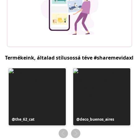
Termékeink, általad stílusossá téve #sharemevidaxl
Bejegyzés
the_62_cat
Bejegyzés
deco_buenos_aires
közzétevője
közzétevője