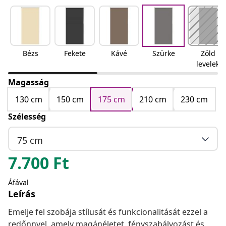
Bézs
Fekete
Kávé
Szürke
Zöld
levelek
Magasság
130 cm
150 cm
175 cm
210 cm
230 cm
Szélesség
75 cm
7.700
Ft
Áfával
Leírás
Emelje fel szobája stílusát és funkcionalitását ezzel a
redőnnyel, amely magánéletet, fényszabályozást és