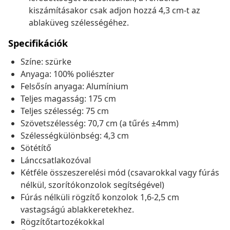
kiszámításakor csak adjon hozzá 4,3 cm-t az
ablaküveg szélességéhez.
Specifikációk
Színe: szürke
Anyaga: 100% poliészter
Felsősín anyaga: Alumínium
Teljes magasság: 175 cm
Teljes szélesség: 75 cm
Szövetszélesség: 70,7 cm (a tűrés ±4mm)
Szélességkülönbség: 4,3 cm
Sötétítő
Lánccsatlakozóval
Kétféle összeszerelési mód (csavarokkal vagy fúrás
nélkül, szorítókonzolok segítségével)
Fúrás nélküli rögzítő konzolok 1,6-2,5 cm
vastagságú ablakkeretekhez.
Rögzítőtartozékokkal