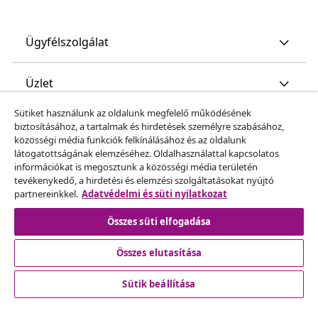
Ügyfélszolgálat
Üzlet
Sütiket használunk az oldalunk megfelelő működésének
vidaXL
biztosításához, a tartalmak és hirdetések személyre szabásához,
közösségi média funkciók felkínálásához és az oldalunk
látogatottságának elemzéséhez. Oldalhasználattal kapcsolatos
Fedezz fel többet
információkat is megosztunk a közösségi média területén
tevékenykedő, a hirdetési és elemzési szolgáltatásokat nyújtó
partnereinkkel.
Adatvédelmi és süti nyilatkozat
Összes süti elfogadása
Összes elutasítása
© 2008-2026 vidaXL A www.vidaxl.hu a vidaXL Marketplace
Sütik beállítása
Europe B.V. Weboldala