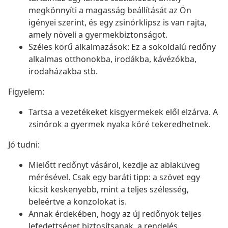
megkönnyíti a magasság beállítását az Ön
igényei szerint, és egy zsinórklipsz is van rajta,
amely növeli a gyermekbiztonságot.
Széles körű alkalmazások: Ez a sokoldalú redőny
alkalmas otthonokba, irodákba, kávézókba,
irodaházakba stb.
Figyelem:
Tartsa a vezetékeket kisgyermekek elől elzárva. A
zsinórok a gyermek nyaka köré tekeredhetnek.
Jó tudni:
Mielőtt redőnyt vásárol, kezdje az ablaküveg
mérésével. Csak egy baráti tipp: a szövet egy
kicsit keskenyebb, mint a teljes szélesség,
beleértve a konzolokat is.
Annak érdekében, hogy az új redőnyök teljes
lefedettséget biztosítsanak, a rendelés