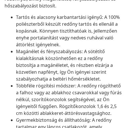
hőszabályozást biztosít.
Tartós és alacsony karbantartási igényű: A 100%
poliészterből készült redőny tartós és ellenáll a
kopásnak. Könnyen tisztíthatóak is, jellemzően
enyhe portalanítást vagy nedves ruhával való
áttörlést igényelnek.
Magánélet és fényszabályozás: A sötétítő
kialakításnak köszönhetően ez a redőny
biztosítja a magánéletet, és részben elzárja a
közvetlen napfényt, így Ön igényei szerint
szabályozhatja a beltéri hőmérsékletet.
Többféle rögzítési módszer: A redőny rögzíthető
a falhoz vagy az ablakhoz csavarokkal vagy fúrás
nélkül, szorítókonzolok segítségével, az Ön
igényeitől függően. Rögzítőkonzolok 1,6 és 2,5
cm közötti ablakkeret-áttörésvastagsághoz.
Gyermekbiztonság és állíthatóság: A redőny
tartalmaz egy láncos csatlakozót, amely