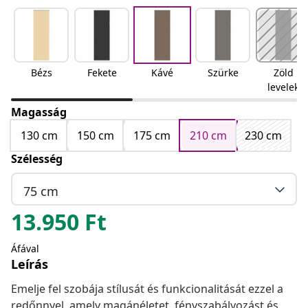
Bézs
Fekete
Kávé
Szürke
Zöld
levelek
Magasság
130 cm
150 cm
175 cm
210 cm
230 cm
Szélesség
75 cm
13.950
Ft
Áfával
Leírás
Emelje fel szobája stílusát és funkcionalitását ezzel a
redőnnyel, amely magánéletet, fényszabályozást és