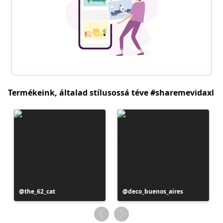
Termékeink, általad stílusossá téve #sharemevidaxl
Bejegyzés
the_62_cat
Bejegyzés
deco_buenos_aires
közzétevője
közzétevője