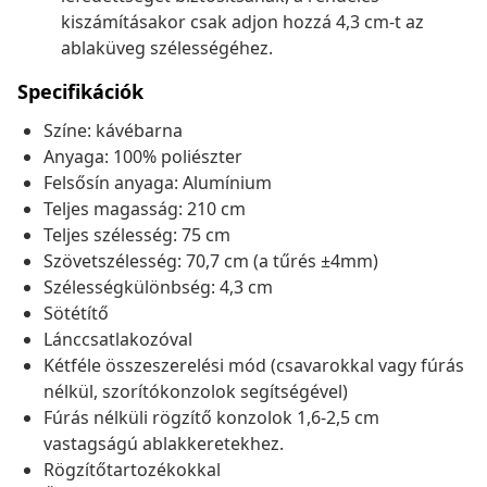
kiszámításakor csak adjon hozzá 4,3 cm-t az
ablaküveg szélességéhez.
Specifikációk
Színe: kávébarna
Anyaga: 100% poliészter
Felsősín anyaga: Alumínium
Teljes magasság: 210 cm
Teljes szélesség: 75 cm
Szövetszélesség: 70,7 cm (a tűrés ±4mm)
Szélességkülönbség: 4,3 cm
Sötétítő
Lánccsatlakozóval
Kétféle összeszerelési mód (csavarokkal vagy fúrás
nélkül, szorítókonzolok segítségével)
Fúrás nélküli rögzítő konzolok 1,6-2,5 cm
vastagságú ablakkeretekhez.
Rögzítőtartozékokkal