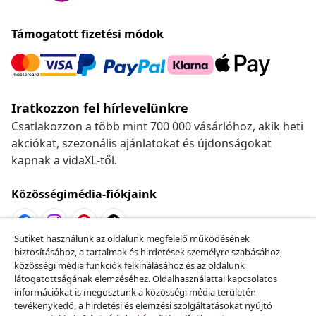
Támogatott fizetési módok
Iratkozzon fel hírlevelünkre
Csatlakozzon a több mint 700 000 vásárlóhoz, akik heti
akciókat, szezonális ajánlatokat és újdonságokat
kapnak a vidaXL-től.
Közösségimédia-fiókjaink
Sütiket használunk az oldalunk megfelelő működésének
biztosításához, a tartalmak és hirdetések személyre szabásához,
Szerződéstől való elállás
közösségi média funkciók felkínálásához és az oldalunk
Küldj be egy rendelés lemondására vonatkozó
látogatottságának elemzéséhez. Oldalhasználattal kapcsolatos
információkat is megosztunk a közösségi média területén
kérelmet.
tevékenykedő, a hirdetési és elemzési szolgáltatásokat nyújtó