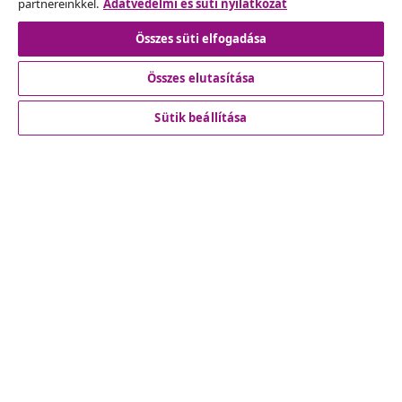
partnereinkkel.
Adatvédelmi és süti nyilatkozat
Szerződéstől való elállás
Összes süti elfogadása
Összes elutasítása
Ügyfélszolgálat
Sütik beállítása
Üzlet
vidaXL
Fedezz fel többet
© 2008-2026 vidaXL A www.vidaxl.hu a vidaXL Marketplace