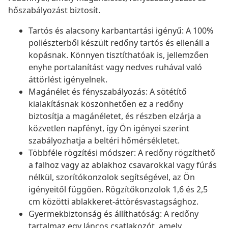
hőszabályozást biztosít.
Tartós és alacsony karbantartási igényű: A 100%
poliészterből készült redőny tartós és ellenáll a
kopásnak. Könnyen tisztíthatóak is, jellemzően
enyhe portalanítást vagy nedves ruhával való
áttörlést igényelnek.
Magánélet és fényszabályozás: A sötétítő
kialakításnak köszönhetően ez a redőny
biztosítja a magánéletet, és részben elzárja a
közvetlen napfényt, így Ön igényei szerint
szabályozhatja a beltéri hőmérsékletet.
Többféle rögzítési módszer: A redőny rögzíthető
a falhoz vagy az ablakhoz csavarokkal vagy fúrás
nélkül, szorítókonzolok segítségével, az Ön
igényeitől függően. Rögzítőkonzolok 1,6 és 2,5
cm közötti ablakkeret-áttörésvastagsághoz.
Gyermekbiztonság és állíthatóság: A redőny
tartalmaz egy láncos csatlakozót, amely