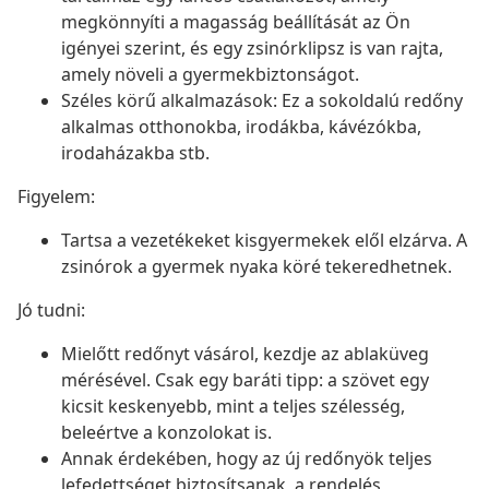
megkönnyíti a magasság beállítását az Ön
igényei szerint, és egy zsinórklipsz is van rajta,
amely növeli a gyermekbiztonságot.
Széles körű alkalmazások: Ez a sokoldalú redőny
alkalmas otthonokba, irodákba, kávézókba,
irodaházakba stb.
Figyelem:
Tartsa a vezetékeket kisgyermekek elől elzárva. A
zsinórok a gyermek nyaka köré tekeredhetnek.
Jó tudni:
Mielőtt redőnyt vásárol, kezdje az ablaküveg
mérésével. Csak egy baráti tipp: a szövet egy
kicsit keskenyebb, mint a teljes szélesség,
beleértve a konzolokat is.
Annak érdekében, hogy az új redőnyök teljes
lefedettséget biztosítsanak, a rendelés