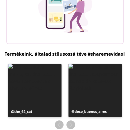
Termékeink, általad stílusossá téve #sharemevidaxl
Bejegyzés
the_62_cat
Bejegyzés
deco_buenos_aires
közzétevője
közzétevője