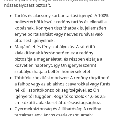
hőszabályozást biztosít.
Tartós és alacsony karbantartási igényű: A 100%
poliészterből készült redőny tartós és ellenáll a
kopásnak. Könnyen tisztíthatóak is, jellemzően
enyhe portalanítást vagy nedves ruhával való
áttörlést igényelnek.
Magánélet és fényszabályozás: A sötétítő
kialakításnak köszönhetően ez a redőny
biztosítja a magánéletet, és részben elzárja a
közvetlen napfényt, így Ön igényei szerint
szabályozhatja a beltéri hőmérsékletet.
Többféle rögzítési módszer: A redőny rögzíthető
a falhoz vagy az ablakhoz csavarokkal vagy fúrás
nélkül, szorítókonzolok segítségével, az Ön
igényeitől függően. Rögzítőkonzolok 1,6 és 2,5
cm közötti ablakkeret-áttörésvastagsághoz.
Gyermekbiztonság és állíthatóság: A redőny
tartalmaz egy láncos csatlakozót, amely