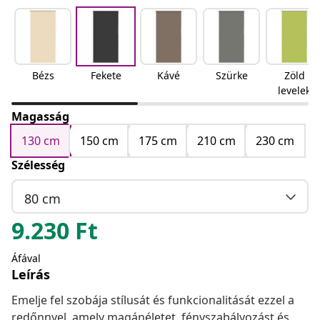
Bézs
Fekete
Kávé
Szürke
Zöld
levelek
Magasság
130 cm
150 cm
175 cm
210 cm
230 cm
Szélesség
80 cm
9.230
Ft
Áfával
Leírás
Emelje fel szobája stílusát és funkcionalitását ezzel a
redőnnyel, amely magánéletet, fényszabályozást és