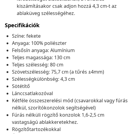
kiszámításakor csak adjon hozzá 4,3 cm-t az
ablaküveg szélességéhez.
Specifikációk
Színe: fekete
Anyaga: 100% poliészter
Felsősín anyaga: Alumínium
Teljes magassága: 130 cm
Teljes szélesség: 80 cm
Szövetszélesség: 75,7 cm (a tűrés ±4mm)
Szélességkülönbség: 4,3 cm
Sötétítő
Lánccsatlakozóval
Kétféle összeszerelési mód (csavarokkal vagy fúrás
nélkül, szorítókonzolok segítségével)
Fúrás nélküli rögzítő konzolok 1,6-2,5 cm
vastagságú ablakkeretekhez.
Rögzítőtartozékokkal