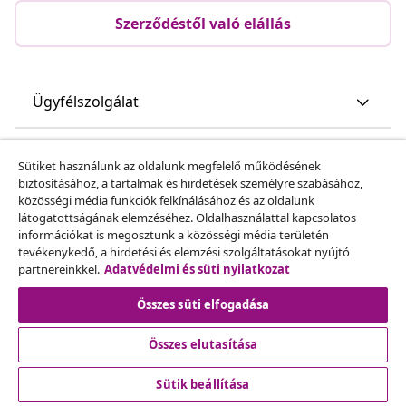
Szerződéstől való elállás
Ügyfélszolgálat
Üzlet
Sütiket használunk az oldalunk megfelelő működésének
biztosításához, a tartalmak és hirdetések személyre szabásához,
közösségi média funkciók felkínálásához és az oldalunk
vidaXL
látogatottságának elemzéséhez. Oldalhasználattal kapcsolatos
információkat is megosztunk a közösségi média területén
tevékenykedő, a hirdetési és elemzési szolgáltatásokat nyújtó
Fedezz fel többet
partnereinkkel.
Adatvédelmi és süti nyilatkozat
Összes süti elfogadása
Összes elutasítása
Sütik beállítása
© 2008-2026 vidaXL A www.vidaxl.hu a vidaXL Marketplace