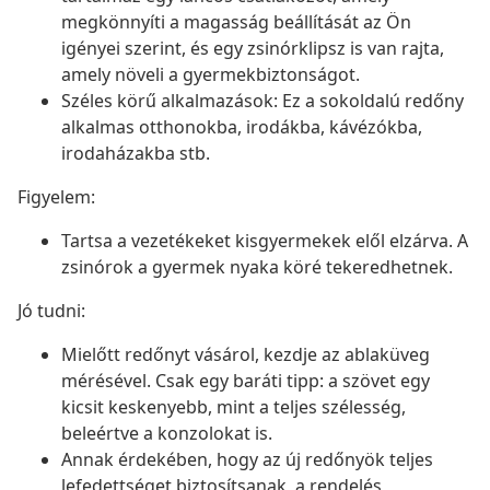
megkönnyíti a magasság beállítását az Ön
igényei szerint, és egy zsinórklipsz is van rajta,
amely növeli a gyermekbiztonságot.
Széles körű alkalmazások: Ez a sokoldalú redőny
alkalmas otthonokba, irodákba, kávézókba,
irodaházakba stb.
Figyelem:
Tartsa a vezetékeket kisgyermekek elől elzárva. A
zsinórok a gyermek nyaka köré tekeredhetnek.
Jó tudni:
Mielőtt redőnyt vásárol, kezdje az ablaküveg
mérésével. Csak egy baráti tipp: a szövet egy
kicsit keskenyebb, mint a teljes szélesség,
beleértve a konzolokat is.
Annak érdekében, hogy az új redőnyök teljes
lefedettséget biztosítsanak, a rendelés