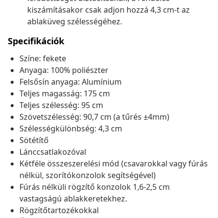
kiszámításakor csak adjon hozzá 4,3 cm-t az
ablaküveg szélességéhez.
Specifikációk
Színe: fekete
Anyaga: 100% poliészter
Felsősín anyaga: Alumínium
Teljes magasság: 175 cm
Teljes szélesség: 95 cm
Szövetszélesség: 90,7 cm (a tűrés ±4mm)
Szélességkülönbség: 4,3 cm
Sötétítő
Lánccsatlakozóval
Kétféle összeszerelési mód (csavarokkal vagy fúrás
nélkül, szorítókonzolok segítségével)
Fúrás nélküli rögzítő konzolok 1,6-2,5 cm
vastagságú ablakkeretekhez.
Rögzítőtartozékokkal