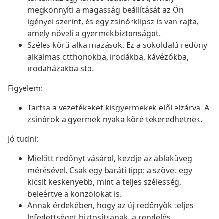
megkönnyíti a magasság beállítását az Ön
igényei szerint, és egy zsinórklipsz is van rajta,
amely növeli a gyermekbiztonságot.
Széles körű alkalmazások: Ez a sokoldalú redőny
alkalmas otthonokba, irodákba, kávézókba,
irodaházakba stb.
Figyelem:
Tartsa a vezetékeket kisgyermekek elől elzárva. A
zsinórok a gyermek nyaka köré tekeredhetnek.
Jó tudni:
Mielőtt redőnyt vásárol, kezdje az ablaküveg
mérésével. Csak egy baráti tipp: a szövet egy
kicsit keskenyebb, mint a teljes szélesség,
beleértve a konzolokat is.
Annak érdekében, hogy az új redőnyök teljes
lefedettséget biztosítsanak, a rendelés