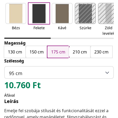
Bézs
Fekete
Kávé
Szürke
Zöld
levelek
Magasság
130 cm
150 cm
175 cm
210 cm
230 cm
Szélesség
95 cm
10.760
Ft
Áfával
Leírás
Emelje fel szobája stílusát és funkcionalitását ezzel a
redőnnyel, amely magánéletet, fényszabályozást és