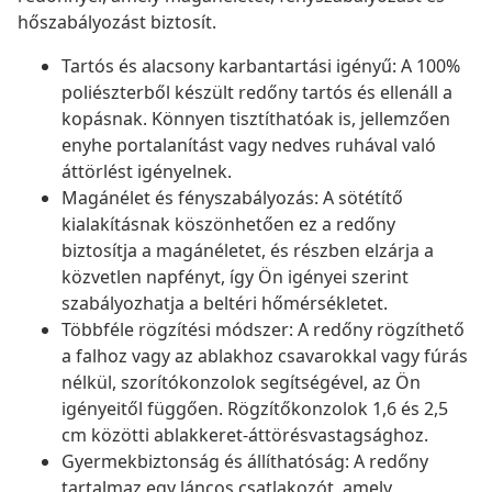
hőszabályozást biztosít.
Tartós és alacsony karbantartási igényű: A 100%
poliészterből készült redőny tartós és ellenáll a
kopásnak. Könnyen tisztíthatóak is, jellemzően
enyhe portalanítást vagy nedves ruhával való
áttörlést igényelnek.
Magánélet és fényszabályozás: A sötétítő
kialakításnak köszönhetően ez a redőny
biztosítja a magánéletet, és részben elzárja a
közvetlen napfényt, így Ön igényei szerint
szabályozhatja a beltéri hőmérsékletet.
Többféle rögzítési módszer: A redőny rögzíthető
a falhoz vagy az ablakhoz csavarokkal vagy fúrás
nélkül, szorítókonzolok segítségével, az Ön
igényeitől függően. Rögzítőkonzolok 1,6 és 2,5
cm közötti ablakkeret-áttörésvastagsághoz.
Gyermekbiztonság és állíthatóság: A redőny
tartalmaz egy láncos csatlakozót, amely