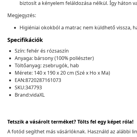
biztosít a kényelem feláldozása nélkül. Így háton v
Megjegyzés:
Higiéniai okokból a matrac nem küldhető vissza, ha
Specifikációk
Szín: fehér és rózsaszín
Anyaga: bársony (100% poliészter)
Töltőanyag: zsebrugók, hab
Mérete: 140 x 190 x 20 cm (Szé x Ho x Ma)
EAN:8720287161073
SKU:347793
Brand:vidaXL
Tetszik a vásárolt terméket? Tölts fel egy képet róla!
A fotód segíthet más vásárlóknak. Használd az alábbi li