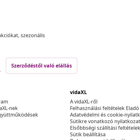
akciókat, szezonális
Szerződéstől való elállás
.
vidaXL
ram
A vidaXL-ről
daXL-nek
Felhasználási feltételek Eladó
gyüttműködések
Adatvédelmi és cookie-nyilat
Sütikre vonatkozó nyilatkoza
Elsőbbségi szállítási feltétele
Sütik beállítása