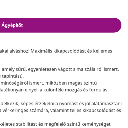
akai alváshoz! Maximális kikapcsolódást és kellemes
amely sűrű, egyenletesen vágott sima szálairól ismert.
 tapintású.
ó minőségéről ismert, miközben magas szintű
atékonyan elnyeli a különféle mozgás és fordulás
elkezik, képes érzékelni a nyomást és jól alátámasztani
 a vérkeringés számára, valamint teljes kikapcsolódást és
letes stabilitást és megfelelő szintű keménységet