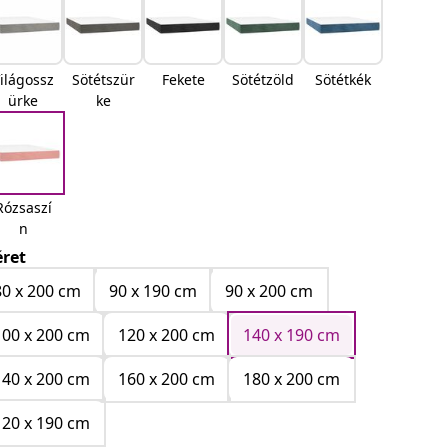
ilágossz
Sötétszür
Fekete
Sötétzöld
Sötétkék
ürke
ke
Rózsaszí
n
ret
80 x 200 cm
90 x 190 cm
90 x 200 cm
100 x 200 cm
120 x 200 cm
140 x 190 cm
140 x 200 cm
160 x 200 cm
180 x 200 cm
120 x 190 cm