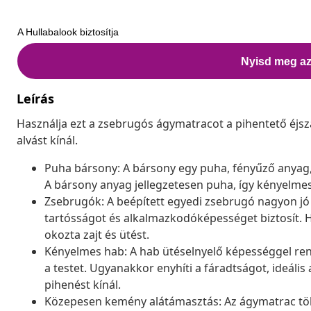
Leírás
Használja ezt a zsebrugós ágymatracot a pihentető éjsz
alvást kínál.
Puha bársony: A bársony egy puha, fényűző anyag, 
A bársony anyag jellegzetesen puha, így kényelmes
Zsebrugók: A beépített egyedi zsebrugó nagyon j
tartósságot és alkalmazkodóképességet biztosít. H
okozta zajt és ütést.
Kényelmes hab: A hab ütéselnyelő képességgel rend
a testet. Ugyanakkor enyhíti a fáradtságot, ideális
pihenést kínál.
Közepesen kemény alátámasztás: Az ágymatrac töké