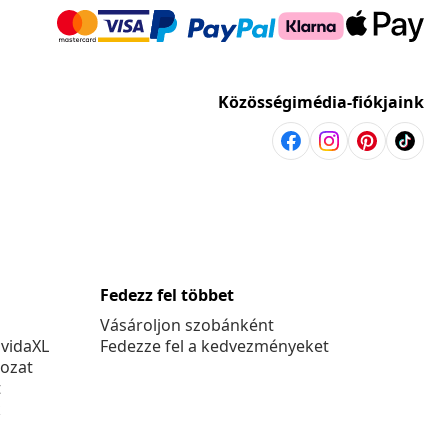
Közösségimédia-fiókjaink
Fedezz fel többet
Vásároljon szobánként
 vidaXL
Fedezze fel a kedvezményeket
kozat
t
k