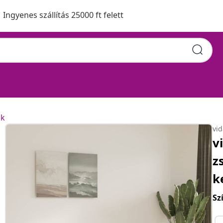
Ingyenes szállítás 25000 ft felett
ok
vi
v
z
k
Sz