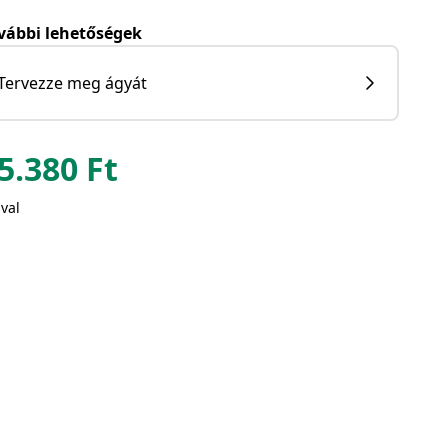
vábbi lehetőségek
Tervezze meg ágyát
5.380
Ft
val