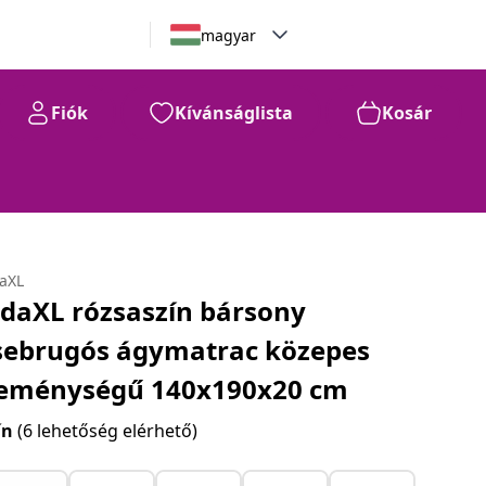
magyar
Fiók
Kívánságlista
Kosár
daXL
idaXL rózsaszín bársony
sebrugós ágymatrac közepes
eménységű 140x190x20 cm
ín
(6 lehetőség elérhető)