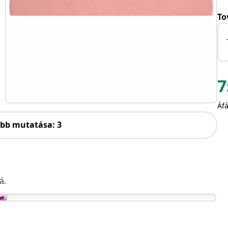
To
7
Áfá
öbb mutatása: 3