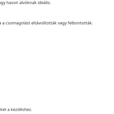
agy hason alvóknak ideális.
 a csomagolást eltávolították vagy felbontották.
nket a kezdéshez.