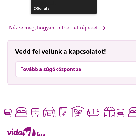
Bejegyzés
Sonata
közzétevője
Nézze meg, hogyan tölthet fel képeket
Vedd fel velünk a kapcsolatot!
Tovább a súgóközpontba